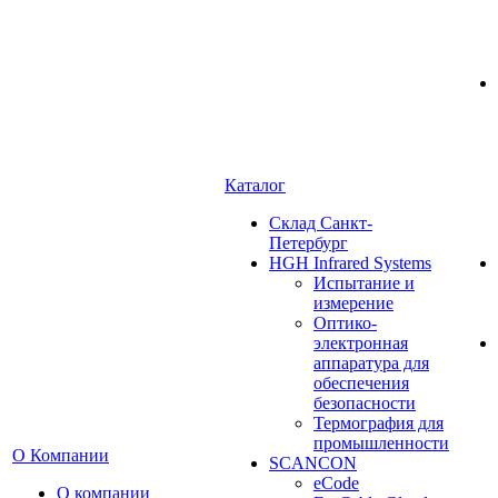
Каталог
Cклад Санкт-
Петербург
HGH Infrared Systems
Испытание и
измерение
Оптико-
электронная
аппаратура для
обеспечения
безопасности
Термография для
промышленности
О Компании
SCANCON
eCode
О компании