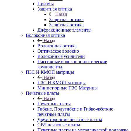
Призмы
Защитная оптика
Назад
Защитная оптика
Защитная оптика
Дифракционные элементы
Волоконная оптика
Назад
Волоконная оптика
Оптическое волокно
Волоконные усилители
Пассивные волоконно-оптические
компоненты
ПЗС И КМОП матрицы
Назад
ПЗС И КМОП матрицы
Миниатюрные ПЗС Матрицы
Печатные платы
Назад
Печатные платы
Гибкие, Полугибкие и Гибко-жёсткие
печатные платы
Двухсторонние печатные платы
СВЧ печатные платы
Печатные платы на металлической подложке