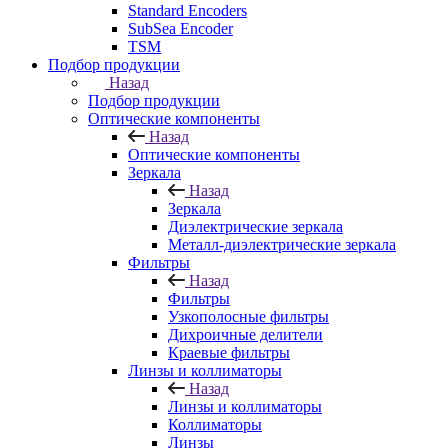
Standard Encoders
SubSea Encoder
TSM
Подбор продукции
Назад
Подбор продукции
Оптические компоненты
Назад
Оптические компоненты
Зеркала
Назад
Зеркала
Диэлектрические зеркала
Металл-диэлектрические зеркала
Фильтры
Назад
Фильтры
Узкополосные фильтры
Дихроичные делители
Краевые фильтры
Линзы и коллиматоры
Назад
Линзы и коллиматоры
Коллиматоры
Линзы