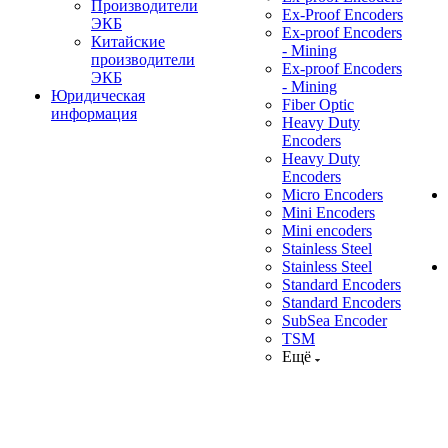
Производители
Ex-Proof Encoders
ЭКБ
Ex-proof Encoders
Китайские
- Mining
производители
Ex-proof Encoders
ЭКБ
- Mining
Юридическая
Fiber Optic
информация
Heavy Duty
Encoders
Heavy Duty
Encoders
Micro Encoders
Mini Encoders
Mini encoders
Stainless Steel
Stainless Steel
Standard Encoders
Standard Encoders
SubSea Encoder
TSM
Ещё