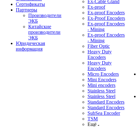
Ex-Cable Gland
Сертификаты
Ex-proof
Партнеры
Ex-proof Encoders
Производители
Ex-Proof Encoders
ЭКБ
Ex-proof Encoders
Китайские
- Mining
производители
Ex-proof Encoders
ЭКБ
- Mining
Юридическая
Fiber Optic
информация
Heavy Duty
Encoders
Heavy Duty
Encoders
Micro Encoders
Mini Encoders
Mini encoders
Stainless Steel
Stainless Steel
Standard Encoders
Standard Encoders
SubSea Encoder
TSM
Ещё