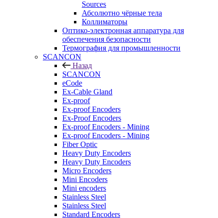
Sources
Абсолютно чёрные тела
Коллиматоры
Оптико-электронная аппаратура для
обеспечения безопасности
Термография для промышленности
SCANCON
Назад
SCANCON
eCode
Ex-Cable Gland
Ex-proof
Ex-proof Encoders
Ex-Proof Encoders
Ex-proof Encoders - Mining
Ex-proof Encoders - Mining
Fiber Optic
Heavy Duty Encoders
Heavy Duty Encoders
Micro Encoders
Mini Encoders
Mini encoders
Stainless Steel
Stainless Steel
Standard Encoders