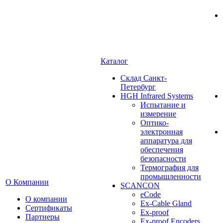
Каталог
Cклад Санкт-
Петербург
HGH Infrared Systems
Испытание и
измерение
Оптико-
электронная
аппаратура для
обеспечения
безопасности
Термография для
промышленности
О Компании
SCANCON
eCode
О компании
Ex-Cable Gland
Сертификаты
Ex-proof
Партнеры
Ex-proof Encoders