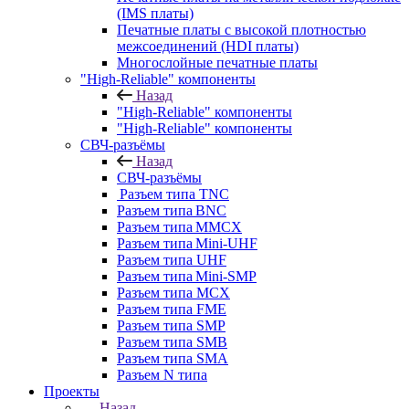
(IMS платы)
Печатные платы с высокой плотностью
межсоединений (HDI платы)
Многослойные печатные платы
"High-Reliable" компоненты
Назад
"High-Reliable" компоненты
"High-Reliable" компоненты
СВЧ-разъёмы
Назад
СВЧ-разъёмы
Разъем типа TNC
Разъем типа BNC
Разъем типа MMCX
Разъем типа Mini-UHF
Разъем типа UHF
Разъем типа Mini-SMP
Разъем типа MCX
Разъем типа FME
Разъем типа SMP
Разъем типа SMB
Разъем типа SMA
Разъем N типа
Проекты
Назад