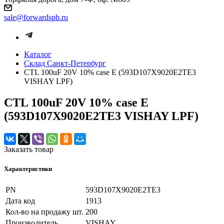
sale@forwardspb.ru
Каталог
Cклад Санкт-Петербург
CTL 100uF 20V 10% case E (593D107X9020E2TE3
VISHAY LPF)
CTL 100uF 20V 10% case E
(593D107X9020E2TE3 VISHAY LPF)
Заказать товар
Характеристики
PN
593D107X9020E2TE3
Дата код
1913
Кол-во на продажу шт.
200
Производитель
VISHAY