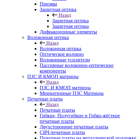
Призмы
Защитная оптика
Назад
Защитная оптика
Защитная оптика
Дифракционные элементы
Волоконная оптика
Назад
Волоконная оптика
Оптическое волокно
Волоконные усилители
Пассивные волоконно-оптические
компоненты
ПЗС И КМОП матрицы
Назад
ПЗС И КМОП матрицы
Миниатюрные ПЗС Матрицы
Печатные платы
Назад
Печатные платы
Гибкие, Полугибкие и Гибко-жёсткие
печатные платы
Двухсторонние печатные платы
СВЧ печатные платы
Печатные платы на металлической подложке