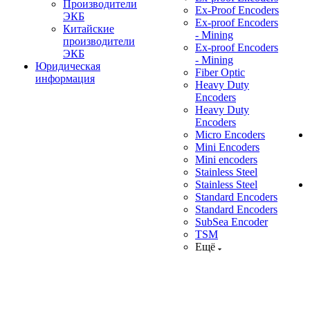
Производители
Ex-Proof Encoders
ЭКБ
Ex-proof Encoders
Китайские
- Mining
производители
Ex-proof Encoders
ЭКБ
- Mining
Юридическая
Fiber Optic
информация
Heavy Duty
Encoders
Heavy Duty
Encoders
Micro Encoders
Mini Encoders
Mini encoders
Stainless Steel
Stainless Steel
Standard Encoders
Standard Encoders
SubSea Encoder
TSM
Ещё