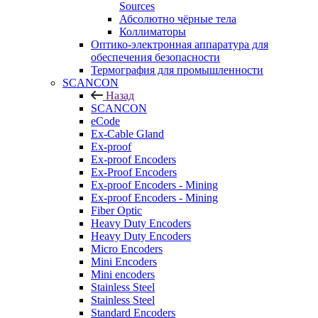
Sources
Абсолютно чёрные тела
Коллиматоры
Оптико-электронная аппаратура для
обеспечения безопасности
Термография для промышленности
SCANCON
Назад
SCANCON
eCode
Ex-Cable Gland
Ex-proof
Ex-proof Encoders
Ex-Proof Encoders
Ex-proof Encoders - Mining
Ex-proof Encoders - Mining
Fiber Optic
Heavy Duty Encoders
Heavy Duty Encoders
Micro Encoders
Mini Encoders
Mini encoders
Stainless Steel
Stainless Steel
Standard Encoders