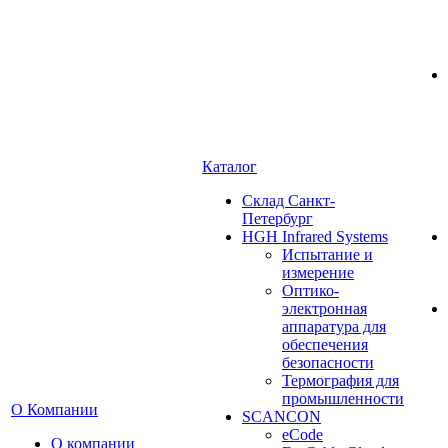
Каталог
Cклад Санкт-
Петербург
HGH Infrared Systems
Испытание и
измерение
Оптико-
электронная
аппаратура для
обеспечения
безопасности
Термография для
промышленности
О Компании
SCANCON
eCode
О компании