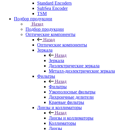
Standard Encoders
SubSea Encoder
TSM
Подбор продукции
Назад
Подбор продукции
Оптические компоненты
Назад
Оптические компоненты
Зеркала
Назад
Зеркала
Диэлектрические зеркала
Металл-диэлектрические зеркала
Фильтры
Назад
Фильтры
Узкополосные фильтры
Дихроичные делители
Краевые фильтры
Линзы и коллиматоры
Назад
Линзы и коллиматоры
Коллиматоры
Линзы