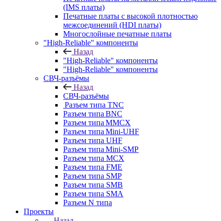
(IMS платы)
Печатные платы с высокой плотностью
межсоединений (HDI платы)
Многослойные печатные платы
"High-Reliable" компоненты
Назад
"High-Reliable" компоненты
"High-Reliable" компоненты
СВЧ-разъёмы
Назад
СВЧ-разъёмы
Разъем типа TNC
Разъем типа BNC
Разъем типа MMCX
Разъем типа Mini-UHF
Разъем типа UHF
Разъем типа Mini-SMP
Разъем типа MCX
Разъем типа FME
Разъем типа SMP
Разъем типа SMB
Разъем типа SMA
Разъем N типа
Проекты
Назад