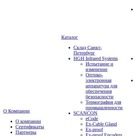
Каталог
Cклад Санкт-
Петербург
HGH Infrared Systems
Испытание и
измерение
Оптико-
электронная
аппаратура для
обеспечения
безопасности
Термография для
промышленности
О Компании
SCANCON
eCode
О компании
Ex-Cable Gland
Сертификаты
Ex-proof
Партнеры
Ex-proof Encoders