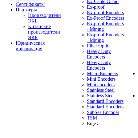
Ex-Cable Gland
Сертификаты
Ex-proof
Партнеры
Ex-proof Encoders
Производители
Ex-Proof Encoders
ЭКБ
Ex-proof Encoders
Китайские
- Mining
производители
Ex-proof Encoders
ЭКБ
- Mining
Юридическая
Fiber Optic
информация
Heavy Duty
Encoders
Heavy Duty
Encoders
Micro Encoders
Mini Encoders
Mini encoders
Stainless Steel
Stainless Steel
Standard Encoders
Standard Encoders
SubSea Encoder
TSM
Ещё