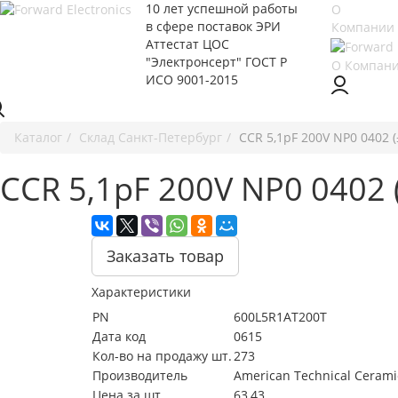
10 лет успешной работы
О
в сфере
поставок ЭРИ
Компании
Аттестат ЦОС
"Электронсерт" ГОСТ Р
О Компан
ИСО 9001-2015
Каталог
Cклад Санкт-Петербург
CCR 5,1pF 200V NP0 0402 
CCR 5,1pF 200V NP0 0402 
Заказать товар
Характеристики
PN
600L5R1AT200T
Дата код
0615
Кол-во на продажу шт.
273
Производитель
American Technical Cerami
Цена за шт.
63,43