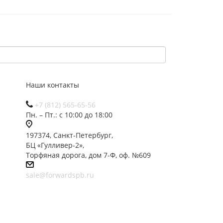
Наши контакты
+7 (812) 565-65-56
Пн. – Пт.: с 10:00 до 18:00
197374, Санкт-Петербург,
БЦ «Гулливер-2»,
Торфяная дорога, дом 7-Ф, оф. №609
sale@forwardspb.ru