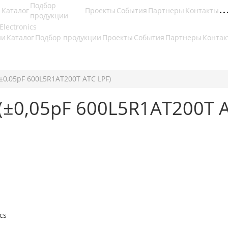
Подбор
Каталог
Проекты
События
Партнеры
Контакты
продукции
ии
Каталог
Подбор продукции
Проекты
События
Партнеры
Контак
(±0,05pF 600L5R1AT200T ATC LPF)
(±0,05pF 600L5R1AT200T A
cs