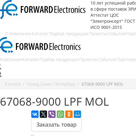
10 лет успешной раб
в сфере
поставок ЭР
Аттестат ЦОС
"Электронсерт" ГОСТ
ИСО 9001-2015
О Компании
Каталог
Подбор продукции
Проекты
События
Пар
 Компании
Каталог
Подбор продукции
Проекты
События
Партнер
Каталог
Cклад Санкт-Петербург
67068-9000 LPF MOL
67068-9000 LPF MOL
Заказать товар