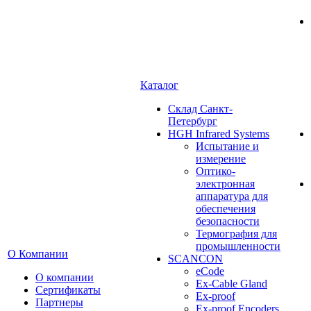
Каталог
Cклад Санкт-
Петербург
HGH Infrared Systems
Испытание и
измерение
Оптико-
электронная
аппаратура для
обеспечения
безопасности
Термография для
промышленности
О Компании
SCANCON
eCode
О компании
Ex-Cable Gland
Сертификаты
Ex-proof
Партнеры
Ex-proof Encoders