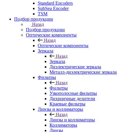
Standard Encoders
SubSea Encoder
TSM
Подбор продукции
Назад
Подбор продукции
Оптические компоненты
Назад
Оптические компоненты
Зеркала
Назад
Зеркала
Диэлектрические зеркала
Металл-диэлектрические зеркала
Фильтры
Назад
Фильтры
Узкополосные фильтры
Дихроичные делители
Краевые фильтры
Линзы и коллиматоры
Назад
Линзы и коллиматоры
Коллиматоры
Линзы