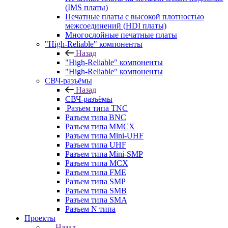
(IMS платы)
Печатные платы с высокой плотностью
межсоединений (HDI платы)
Многослойные печатные платы
"High-Reliable" компоненты
Назад
"High-Reliable" компоненты
"High-Reliable" компоненты
СВЧ-разъёмы
Назад
СВЧ-разъёмы
Разъем типа TNC
Разъем типа BNC
Разъем типа MMCX
Разъем типа Mini-UHF
Разъем типа UHF
Разъем типа Mini-SMP
Разъем типа MCX
Разъем типа FME
Разъем типа SMP
Разъем типа SMB
Разъем типа SMA
Разъем N типа
Проекты
Назад