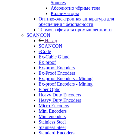
Sources
Абсолютно чёрные тела
Коллиматоры
Оптико-электронная аппаратура для
обеспечения безопасности
Термография для промышленности
SCANCON
Назад
SCANCON
eCode
Ex-Cable Gland
Ex-proof
Ex-proof Encoders
Ex-Proof Encoders
Ex-proof Encoders - Mining
Ex-proof Encoders - Mining
Fiber Optic
Heavy Duty Encoders
Heavy Duty Encoders
Micro Encoders
Mini Encoders
Mini encoders
Stainless Steel
Stainless Steel
Standard Encoders