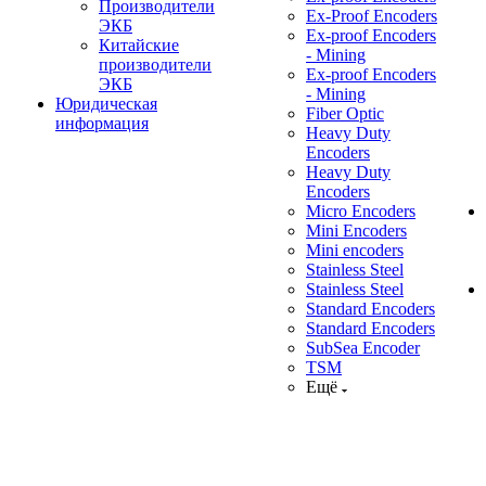
Производители
Ex-Proof Encoders
ЭКБ
Ex-proof Encoders
Китайские
- Mining
производители
Ex-proof Encoders
ЭКБ
- Mining
Юридическая
Fiber Optic
информация
Heavy Duty
Encoders
Heavy Duty
Encoders
Micro Encoders
Mini Encoders
Mini encoders
Stainless Steel
Stainless Steel
Standard Encoders
Standard Encoders
SubSea Encoder
TSM
Ещё