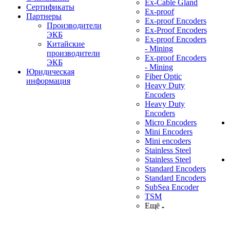
Ex-Cable Gland
Сертификаты
Ex-proof
Партнеры
Ex-proof Encoders
Производители
Ex-Proof Encoders
ЭКБ
Ex-proof Encoders
Китайские
- Mining
производители
Ex-proof Encoders
ЭКБ
- Mining
Юридическая
Fiber Optic
информация
Heavy Duty
Encoders
Heavy Duty
Encoders
Micro Encoders
Mini Encoders
Mini encoders
Stainless Steel
Stainless Steel
Standard Encoders
Standard Encoders
SubSea Encoder
TSM
Ещё