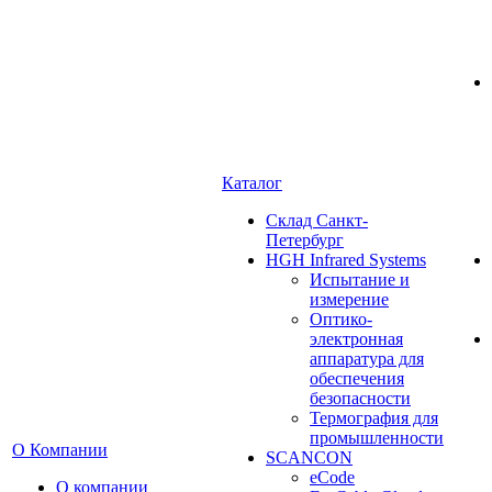
Каталог
Cклад Санкт-
Петербург
HGH Infrared Systems
Испытание и
измерение
Оптико-
электронная
аппаратура для
обеспечения
безопасности
Термография для
промышленности
О Компании
SCANCON
eCode
О компании