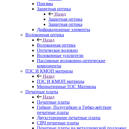
Призмы
Защитная оптика
Назад
Защитная оптика
Защитная оптика
Дифракционные элементы
Волоконная оптика
Назад
Волоконная оптика
Оптическое волокно
Волоконные усилители
Пассивные волоконно-оптические
компоненты
ПЗС И КМОП матрицы
Назад
ПЗС И КМОП матрицы
Миниатюрные ПЗС Матрицы
Печатные платы
Назад
Печатные платы
Гибкие, Полугибкие и Гибко-жёсткие
печатные платы
Двухсторонние печатные платы
СВЧ печатные платы
Печатные платы на металлической подложке