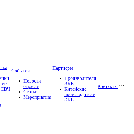
авка
Партнеры
События
ники
Производители
Новости
ние
ЭКБ
отрасли
Контакты
и СВЧ
Китайские
Статьи
производители
Мероприятия
ЭКБ
а