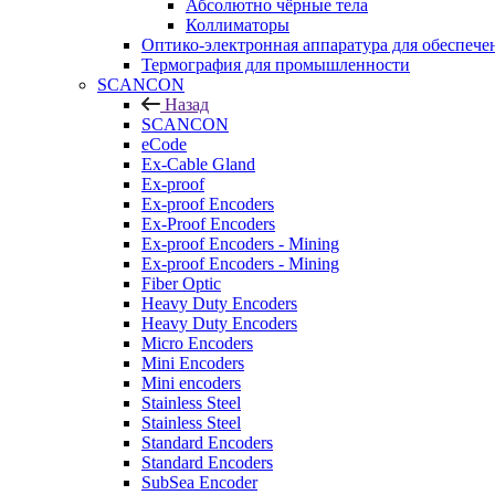
Абсолютно чёрные тела
Коллиматоры
Оптико-электронная аппаратура для обеспече
Термография для промышленности
SCANCON
Назад
SCANCON
eCode
Ex-Cable Gland
Ex-proof
Ex-proof Encoders
Ex-Proof Encoders
Ex-proof Encoders - Mining
Ex-proof Encoders - Mining
Fiber Optic
Heavy Duty Encoders
Heavy Duty Encoders
Micro Encoders
Mini Encoders
Mini encoders
Stainless Steel
Stainless Steel
Standard Encoders
Standard Encoders
SubSea Encoder