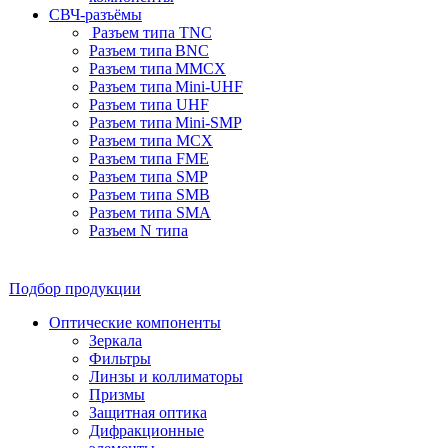
СВЧ-разъёмы
Разъем типа TNC
Разъем типа BNC
Разъем типа MMCX
Разъем типа Mini-UHF
Разъем типа UHF
Разъем типа Mini-SMP
Разъем типа MCX
Разъем типа FME
Разъем типа SMP
Разъем типа SMB
Разъем типа SMA
Разъем N типа
Подбор продукции
Оптические компоненты
Зеркала
Фильтры
Линзы и коллиматоры
Призмы
Защитная оптика
Дифракционные