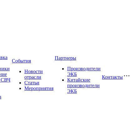
авка
Партнеры
События
ники
Производители
Новости
ние
ЭКБ
отрасли
Контакты
и СВЧ
Китайские
Статьи
производители
Мероприятия
ЭКБ
а