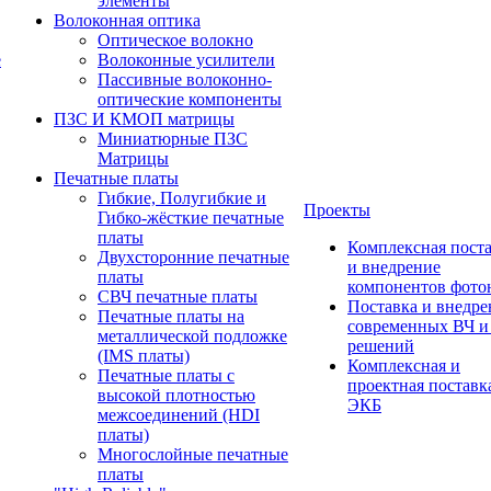
элементы
Волоконная оптика
Оптическое волокно
е
Волоконные усилители
Пассивные волоконно-
оптические компоненты
ПЗС И КМОП матрицы
Миниатюрные ПЗС
Матрицы
Печатные платы
Гибкие, Полугибкие и
Проекты
Гибко-жёсткие печатные
платы
Комплексная пост
Двухсторонние печатные
и внедрение
платы
компонентов фото
СВЧ печатные платы
Поставка и внедре
Печатные платы на
современных ВЧ 
металлической подложке
решений
(IMS платы)
Комплексная и
Печатные платы с
проектная поставк
высокой плотностью
ЭКБ
межсоединений (HDI
платы)
Многослойные печатные
платы