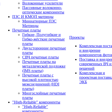
е
Волоконные усилители
Пассивные волоконно-
оптические компоненты
ПЗС И КМОП матрицы
Миниатюрные ПЗС
Матрицы
Печатные платы
Гибкие, Полугибкие и
Проекты
Гибко-жёсткие печатные
платы
Комплексная пост
Двухсторонние печатные
и внедрение
платы
компонентов фото
СВЧ печатные платы
Поставка и внедре
Печатные платы на
современных ВЧ 
металлической подложке
решений
(IMS платы)
Комплексная и
Печатные платы с
проектная поставк
высокой плотностью
ЭКБ
межсоединений (HDI
платы)
Многослойные печатные
платы
"High-Reliable" компоненты
"High-Reliable"
компоненты