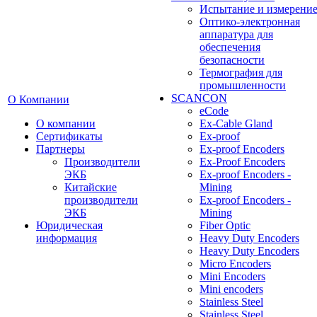
Испытание и измерени
Оптико-электронная
аппаратура для
обеспечения
безопасности
Термография для
промышленности
SCANCON
О Компании
eCode
О компании
Ex-Cable Gland
Сертификаты
Ex-proof
Партнеры
Ex-proof Encoders
Производители
Ex-Proof Encoders
ЭКБ
Ex-proof Encoders -
Китайские
Mining
производители
Ex-proof Encoders -
ЭКБ
Mining
Юридическая
Fiber Optic
информация
Heavy Duty Encoders
Heavy Duty Encoders
Micro Encoders
Mini Encoders
Mini encoders
Stainless Steel
Stainless Steel