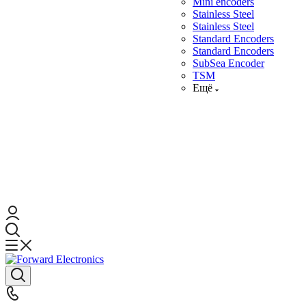
Mini encoders
Stainless Steel
Stainless Steel
Standard Encoders
Standard Encoders
SubSea Encoder
TSM
Ещё