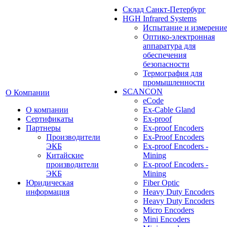
Cклад Санкт-Петербург
HGH Infrared Systems
Испытание и измерени
Оптико-электронная
аппаратура для
обеспечения
безопасности
Термография для
промышленности
SCANCON
О Компании
eCode
О компании
Ex-Cable Gland
Сертификаты
Ex-proof
Партнеры
Ex-proof Encoders
Производители
Ex-Proof Encoders
ЭКБ
Ex-proof Encoders -
Китайские
Mining
производители
Ex-proof Encoders -
ЭКБ
Mining
Юридическая
Fiber Optic
информация
Heavy Duty Encoders
Heavy Duty Encoders
Micro Encoders
Mini Encoders