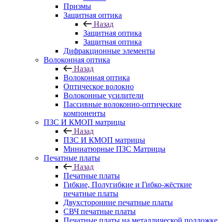
Призмы
Защитная оптика
Назад
Защитная оптика
Защитная оптика
Дифракционные элементы
Волоконная оптика
Назад
Волоконная оптика
Оптическое волокно
Волоконные усилители
Пассивные волоконно-оптические
компоненты
ПЗС И КМОП матрицы
Назад
ПЗС И КМОП матрицы
Миниатюрные ПЗС Матрицы
Печатные платы
Назад
Печатные платы
Гибкие, Полугибкие и Гибко-жёсткие
печатные платы
Двухсторонние печатные платы
СВЧ печатные платы
Печатные платы на металлической подложке