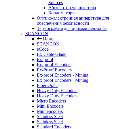
Sources
Абсолютно чёрные тела
Коллиматоры
Оптико-электронная аппаратура для
обеспечения безопасности
Термография для промышленности
SCANCON
Назад
SCANCON
eCode
Ex-Cable Gland
Ex-proof
Ex-proof Encoders
Ex-Proof Encoders
Ex-proof Encoders - Mining
Ex-proof Encoders - Mining
Fiber Optic
Heavy Duty Encoders
Heavy Duty Encoders
Micro Encoders
Mini Encoders
Mini encoders
Stainless Steel
Stainless Steel
Standard Encoders