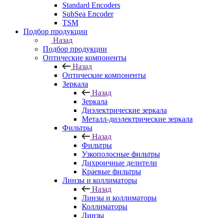
Standard Encoders
SubSea Encoder
TSM
Подбор продукции
Назад
Подбор продукции
Оптические компоненты
Назад
Оптические компоненты
Зеркала
Назад
Зеркала
Диэлектрические зеркала
Металл-диэлектрические зеркала
Фильтры
Назад
Фильтры
Узкополосные фильтры
Дихроичные делители
Краевые фильтры
Линзы и коллиматоры
Назад
Линзы и коллиматоры
Коллиматоры
Линзы