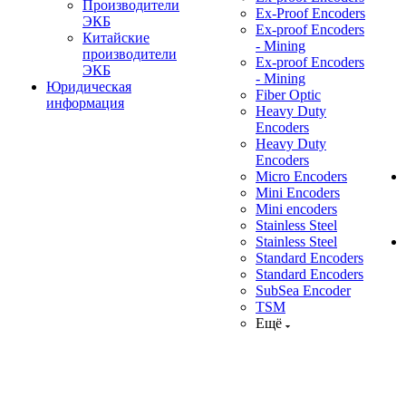
Производители
Ex-Proof Encoders
ЭКБ
Ex-proof Encoders
Китайские
- Mining
производители
Ex-proof Encoders
ЭКБ
- Mining
Юридическая
Fiber Optic
информация
Heavy Duty
Encoders
Heavy Duty
Encoders
Micro Encoders
Mini Encoders
Mini encoders
Stainless Steel
Stainless Steel
Standard Encoders
Standard Encoders
SubSea Encoder
TSM
Ещё