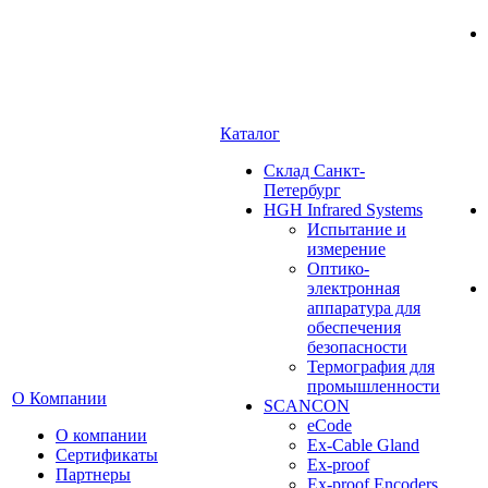
Каталог
Cклад Санкт-
Петербург
HGH Infrared Systems
Испытание и
измерение
Оптико-
электронная
аппаратура для
обеспечения
безопасности
Термография для
промышленности
О Компании
SCANCON
eCode
О компании
Ex-Cable Gland
Сертификаты
Ex-proof
Партнеры
Ex-proof Encoders