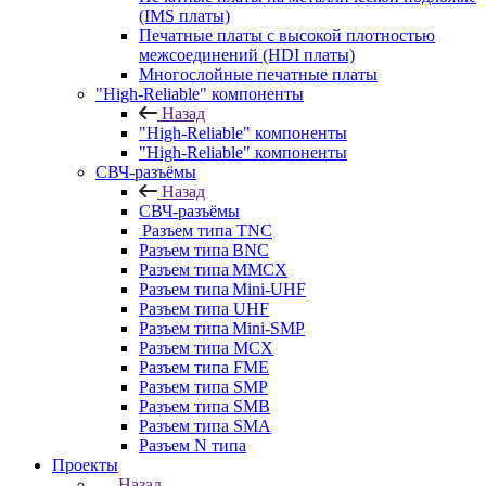
(IMS платы)
Печатные платы с высокой плотностью
межсоединений (HDI платы)
Многослойные печатные платы
"High-Reliable" компоненты
Назад
"High-Reliable" компоненты
"High-Reliable" компоненты
СВЧ-разъёмы
Назад
СВЧ-разъёмы
Разъем типа TNC
Разъем типа BNC
Разъем типа MMCX
Разъем типа Mini-UHF
Разъем типа UHF
Разъем типа Mini-SMP
Разъем типа MCX
Разъем типа FME
Разъем типа SMP
Разъем типа SMB
Разъем типа SMA
Разъем N типа
Проекты
Назад