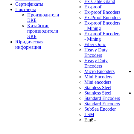
Ex-Cable Gland
Сертификаты
Ex-proof
Партнеры
Ex-proof Encoders
Производители
Ex-Proof Encoders
ЭКБ
Ex-proof Encoders
Китайские
- Mining
производители
Ex-proof Encoders
ЭКБ
- Mining
Юридическая
Fiber Optic
информация
Heavy Duty
Encoders
Heavy Duty
Encoders
Micro Encoders
Mini Encoders
Mini encoders
Stainless Steel
Stainless Steel
Standard Encoders
Standard Encoders
SubSea Encoder
TSM
Ещё