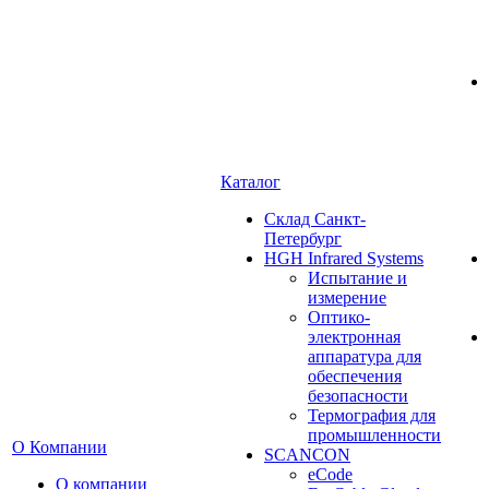
Каталог
Cклад Санкт-
Петербург
HGH Infrared Systems
Испытание и
измерение
Оптико-
электронная
аппаратура для
обеспечения
безопасности
Термография для
промышленности
О Компании
SCANCON
eCode
О компании