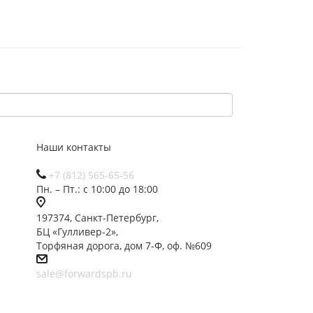
Наши контакты
+7 (812) 565-65-56
Пн. – Пт.: с 10:00 до 18:00
197374, Санкт-Петербург,
БЦ «Гулливер-2»,
Торфяная дорога, дом 7-Ф, оф. №609
sale@forwardspb.ru