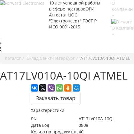
10 лет успешной работы
О
в сфере
поставок ЭРИ
Компании
Аттестат ЦОС
"Электронсерт" ГОСТ Р
ИСО 9001-2015
О Компан
Каталог
Cклад Санкт-Петербург
AT17LV010A-10QI ATMEL
AT17LV010A-10QI ATMEL
Заказать товар
Характеристики
PN
AT17LV010A-10QI
Дата код
0808
Кол-во на продажу шт.
40