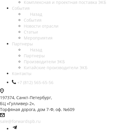
Комплексная и проектная поставка ЭКБ
События
Назад
События
Новости отрасли
Статьи
Мероприятия
Партнеры
Назад
Партнеры
Производители ЭКБ
Китайские производители ЭКБ
Контакты
+7 (812) 565-65-56
197374, Санкт-Петербург,
БЦ «Гулливер-2»,
Торфяная дорога, дом 7-Ф, оф. №609
sale@forwardspb.ru