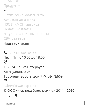
SCANCON
Продукция
Оптические компоненты
Волоконная оптика
ПЗС И КМОП матрицы
Печатные платы
"High-Reliable" компоненты
СВЧ-разъёмы
Наши контакты
+7 (812) 565-65-56
Пн. – Пт.: с 10:00 до 18:00
197374, Санкт-Петербург,
БЦ «Гулливер-2»,
Торфяная дорога, дом 7-Ф, оф. №609
sale@forwardspb.ru
© ООО «Форвард Электроникс» 2011 - 2026