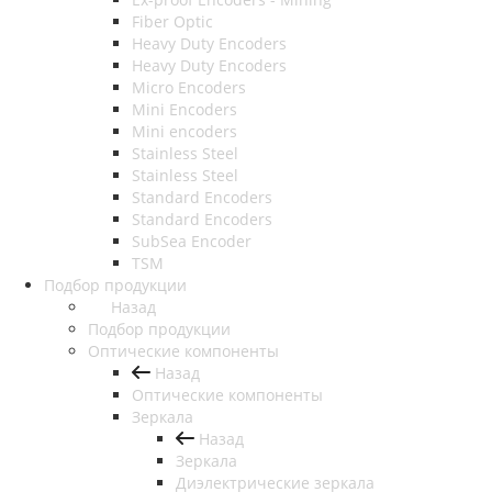
Fiber Optic
Heavy Duty Encoders
Heavy Duty Encoders
Micro Encoders
Mini Encoders
Mini encoders
Stainless Steel
Stainless Steel
Standard Encoders
Standard Encoders
SubSea Encoder
TSM
Подбор продукции
Назад
Подбор продукции
Оптические компоненты
Назад
Оптические компоненты
Зеркала
Назад
Зеркала
Диэлектрические зеркала