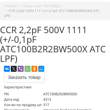
Каталог
Cклад Санкт-Петербург
CCR 2,2pF 500V 1111 (+/-0,1pF ATC100B2R2BW500X ATC
LPF)
CCR 2,2pF 500V 1111
(+/-0,1pF
ATC100B2R2BW500X ATC
LPF)
Заказать товар
Характеристики
PN
ATC100B2R2BW500X
Дата код
4313
Кол-во на продажу шт.
317