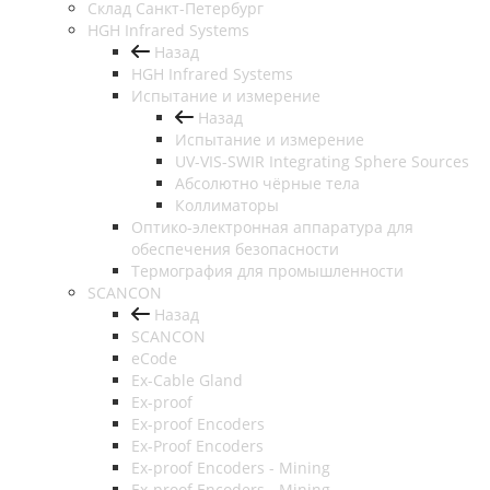
Cклад Санкт-Петербург
HGH Infrared Systems
Назад
HGH Infrared Systems
Испытание и измерение
Назад
Испытание и измерение
UV-VIS-SWIR Integrating Sphere Sources
Абсолютно чёрные тела
Коллиматоры
Оптико-электронная аппаратура для
обеспечения безопасности
Термография для промышленности
SCANCON
Назад
SCANCON
eCode
Ex-Cable Gland
Ex-proof
Ex-proof Encoders
Ex-Proof Encoders
Ex-proof Encoders - Mining
Ex-proof Encoders - Mining