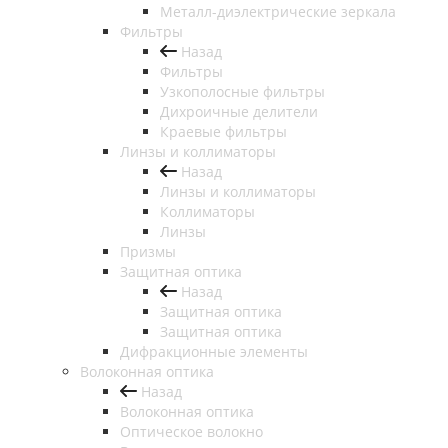
Металл-диэлектрические зеркала
Фильтры
Назад
Фильтры
Узкополосные фильтры
Дихроичные делители
Краевые фильтры
Линзы и коллиматоры
Назад
Линзы и коллиматоры
Коллиматоры
Линзы
Призмы
Защитная оптика
Назад
Защитная оптика
Защитная оптика
Дифракционные элементы
Волоконная оптика
Назад
Волоконная оптика
Оптическое волокно