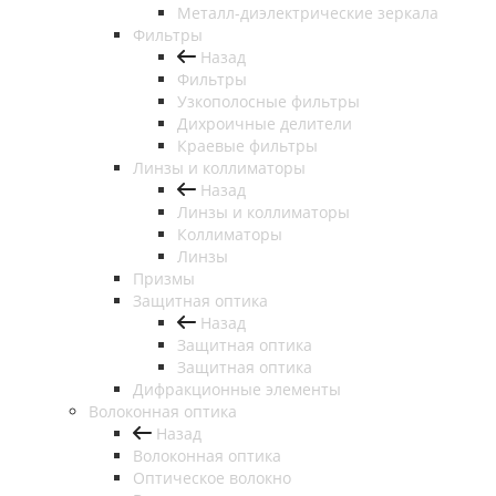
Металл-диэлектрические зеркала
Фильтры
Назад
Фильтры
Узкополосные фильтры
Дихроичные делители
Краевые фильтры
Линзы и коллиматоры
Назад
Линзы и коллиматоры
Коллиматоры
Линзы
Призмы
Защитная оптика
Назад
Защитная оптика
Защитная оптика
Дифракционные элементы
Волоконная оптика
Назад
Волоконная оптика
Оптическое волокно