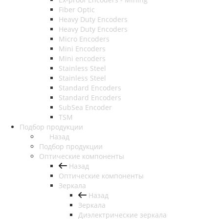
Fiber Optic
Heavy Duty Encoders
Heavy Duty Encoders
Micro Encoders
Mini Encoders
Mini encoders
Stainless Steel
Stainless Steel
Standard Encoders
Standard Encoders
SubSea Encoder
TSM
Подбор продукции
Назад
Подбор продукции
Оптические компоненты
Назад
Оптические компоненты
Зеркала
Назад
Зеркала
Диэлектрические зеркала