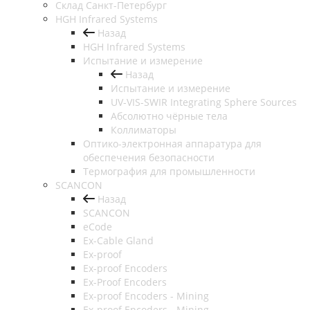
Cклад Санкт-Петербург
HGH Infrared Systems
Назад
HGH Infrared Systems
Испытание и измерение
Назад
Испытание и измерение
UV-VIS-SWIR Integrating Sphere Sources
Абсолютно чёрные тела
Коллиматоры
Оптико-электронная аппаратура для
обеспечения безопасности
Термография для промышленности
SCANCON
Назад
SCANCON
eCode
Ex-Cable Gland
Ex-proof
Ex-proof Encoders
Ex-Proof Encoders
Ex-proof Encoders - Mining
Ex-proof Encoders - Mining