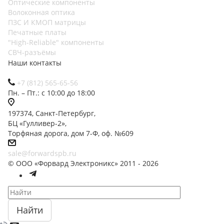
Оптические компоненты
Волоконная оптика
ПЗС И КМОП матрицы
Печатные платы
"High-Reliable" компоненты
СВЧ-разъёмы
Наши контакты
+7 (812) 565-65-56
Пн. – Пт.: с 10:00 до 18:00
197374, Санкт-Петербург,
БЦ «Гулливер-2»,
Торфяная дорога, дом 7-Ф, оф. №609
sale@forwardspb.ru
© ООО «Форвард Электроникс» 2011 - 2026
Найти