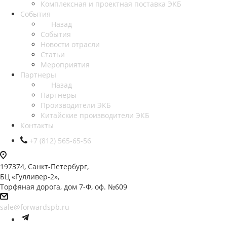
Комплексная и проектная поставка ЭКБ
События
Назад
События
Новости отрасли
Статьи
Мероприятия
Партнеры
Назад
Партнеры
Производители ЭКБ
Китайские производители ЭКБ
Контакты
+7 (812) 565-65-56
197374, Санкт-Петербург,
БЦ «Гулливер-2»,
Торфяная дорога, дом 7-Ф, оф. №609
sale@forwardspb.ru