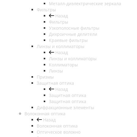
Металл-диэлектрические зеркала
Фильтры
Назад
Фильтры
Узкополосные фильтры
Дихроичные делители
Краевые фильтры
Линзы и коллиматоры
Назад
Линзы и коллиматоры
Коллиматоры
Линзы
Призмы
Защитная оптика
Назад
Защитная оптика
Защитная оптика
Дифракционные элементы
Волоконная оптика
Назад
Волоконная оптика
Оптическое волокно