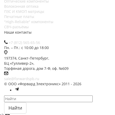
Оптические компоненты
Волоконная оптика
ПЗС И КМОП матрицы
Печатные платы
"High-Reliable" компоненты
СВЧ-разъёмы
Наши контакты
+7 (812) 565-65-56
Пн. – Пт.: с 10:00 до 18:00
197374, Санкт-Петербург,
БЦ «Гулливер-2»,
Торфяная дорога, дом 7-Ф, оф. №609
sale@forwardspb.ru
© ООО «Форвард Электроникс» 2011 - 2026
Найти