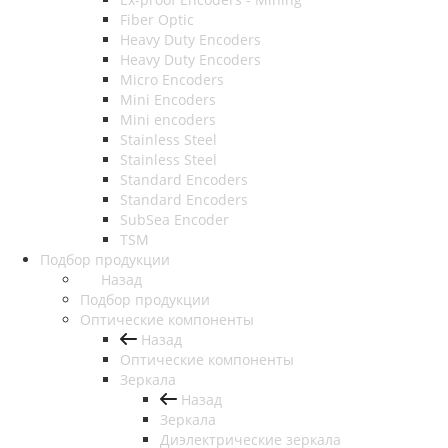
Fiber Optic
Heavy Duty Encoders
Heavy Duty Encoders
Micro Encoders
Mini Encoders
Mini encoders
Stainless Steel
Stainless Steel
Standard Encoders
Standard Encoders
SubSea Encoder
TSM
Подбор продукции
Назад
Подбор продукции
Оптические компоненты
Назад
Оптические компоненты
Зеркала
Назад
Зеркала
Диэлектрические зеркала