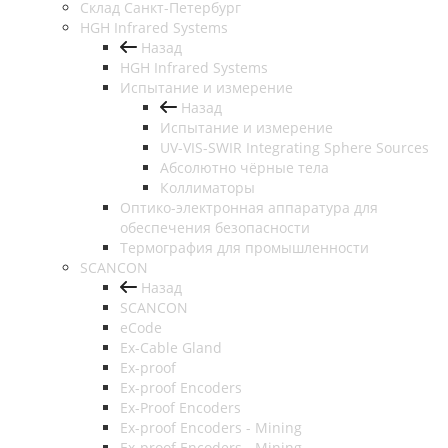
Cклад Санкт-Петербург
HGH Infrared Systems
Назад
HGH Infrared Systems
Испытание и измерение
Назад
Испытание и измерение
UV-VIS-SWIR Integrating Sphere Sources
Абсолютно чёрные тела
Коллиматоры
Оптико-электронная аппаратура для
обеспечения безопасности
Термография для промышленности
SCANCON
Назад
SCANCON
eCode
Ex-Cable Gland
Ex-proof
Ex-proof Encoders
Ex-Proof Encoders
Ex-proof Encoders - Mining
Ex-proof Encoders - Mining