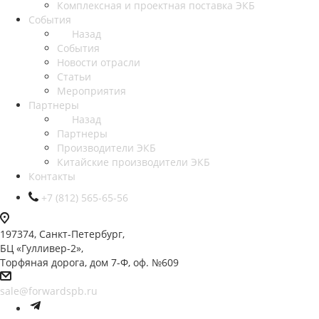
Комплексная и проектная поставка ЭКБ
События
Назад
События
Новости отрасли
Статьи
Мероприятия
Партнеры
Назад
Партнеры
Производители ЭКБ
Китайские производители ЭКБ
Контакты
+7 (812) 565-65-56
197374, Санкт-Петербург,
БЦ «Гулливер-2»,
Торфяная дорога, дом 7-Ф, оф. №609
sale@forwardspb.ru