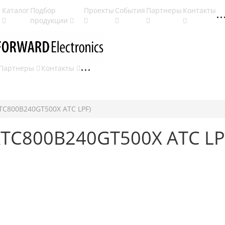
Каталог
Подбор
Проекты
События
Партнеры
Контакты
продукции
Партнеры
Контакты
ATC800B240GT500X ATC LPF)
ATC800B240GT500X ATC LP