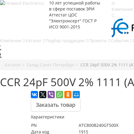
10 лет успешной работы
О
в сфере
поставок ЭРИ
Компании
Аттестат ЦОС
"Электронсерт" ГОСТ Р
ИСО 9001-2015
 Компании
Каталог
Подбор продукции
Проекты
События
Каталог
Cклад Санкт-Петербург
CCR 24pF 500V 2% 1111 (
CCR 24pF 500V 2% 1111 (
Заказать товар
Характеристики
PN
ATC800B240GT500X
Дата код
1915