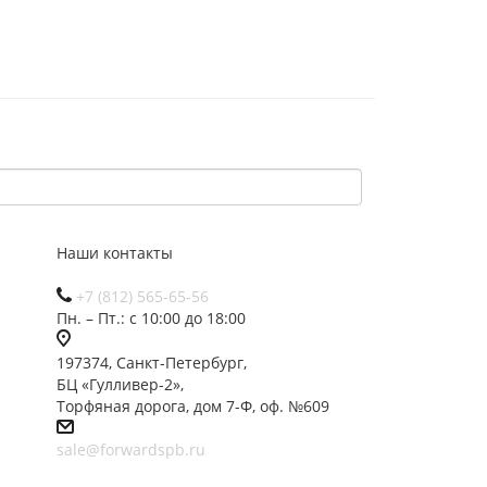
Наши контакты
+7 (812) 565-65-56
Пн. – Пт.: с 10:00 до 18:00
197374, Санкт-Петербург,
БЦ «Гулливер-2»,
Торфяная дорога, дом 7-Ф, оф. №609
sale@forwardspb.ru