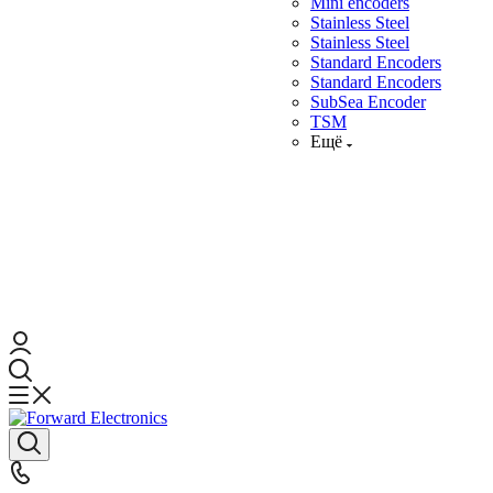
Mini encoders
Stainless Steel
Stainless Steel
Standard Encoders
Standard Encoders
SubSea Encoder
TSM
Ещё