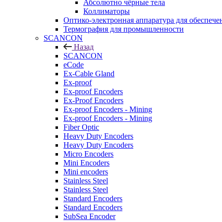
Абсолютно чёрные тела
Коллиматоры
Оптико-электронная аппаратура для обеспече
Термография для промышленности
SCANCON
Назад
SCANCON
eCode
Ex-Cable Gland
Ex-proof
Ex-proof Encoders
Ex-Proof Encoders
Ex-proof Encoders - Mining
Ex-proof Encoders - Mining
Fiber Optic
Heavy Duty Encoders
Heavy Duty Encoders
Micro Encoders
Mini Encoders
Mini encoders
Stainless Steel
Stainless Steel
Standard Encoders
Standard Encoders
SubSea Encoder