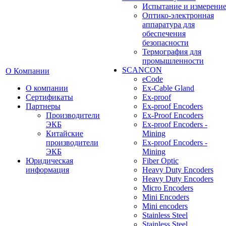
Испытание и измерени
Оптико-электронная
аппаратура для
обеспечения
безопасности
Термография для
промышленности
SCANCON
О Компании
eCode
О компании
Ex-Cable Gland
Сертификаты
Ex-proof
Партнеры
Ex-proof Encoders
Производители
Ex-Proof Encoders
ЭКБ
Ex-proof Encoders -
Китайские
Mining
производители
Ex-proof Encoders -
ЭКБ
Mining
Юридическая
Fiber Optic
информация
Heavy Duty Encoders
Heavy Duty Encoders
Micro Encoders
Mini Encoders
Mini encoders
Stainless Steel
Stainless Steel