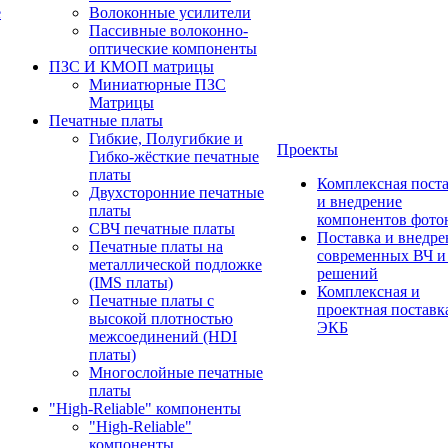
е
Волоконные усилители
Пассивные волоконно-
оптические компоненты
ПЗС И КМОП матрицы
Миниатюрные ПЗС
Матрицы
Печатные платы
Гибкие, Полугибкие и
Проекты
Гибко-жёсткие печатные
платы
Комплексная пост
Двухсторонние печатные
и внедрение
платы
компонентов фото
СВЧ печатные платы
Поставка и внедре
Печатные платы на
современных ВЧ 
металлической подложке
решений
(IMS платы)
Комплексная и
Печатные платы с
проектная поставк
высокой плотностью
ЭКБ
межсоединений (HDI
платы)
Многослойные печатные
платы
"High-Reliable" компоненты
"High-Reliable"
компоненты