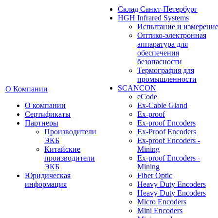
Cклад Санкт-Петербург
HGH Infrared Systems
Испытание и измерени
Оптико-электронная
аппаратура для
обеспечения
безопасности
Термография для
промышленности
SCANCON
О Компании
eCode
О компании
Ex-Cable Gland
Сертификаты
Ex-proof
Партнеры
Ex-proof Encoders
Производители
Ex-Proof Encoders
ЭКБ
Ex-proof Encoders -
Китайские
Mining
производители
Ex-proof Encoders -
ЭКБ
Mining
Юридическая
Fiber Optic
информация
Heavy Duty Encoders
Heavy Duty Encoders
Micro Encoders
Mini Encoders