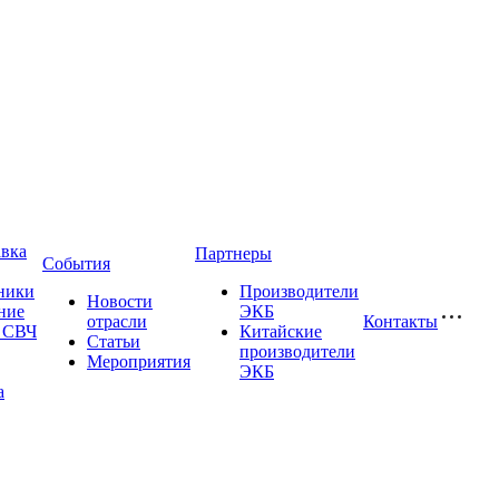
авка
Партнеры
События
ники
Производители
Новости
ние
ЭКБ
отрасли
Контакты
и СВЧ
Китайские
Статьи
производители
Мероприятия
ЭКБ
а