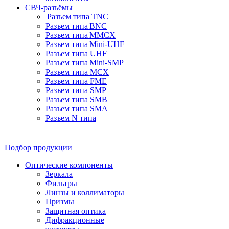
СВЧ-разъёмы
Разъем типа TNC
Разъем типа BNC
Разъем типа MMCX
Разъем типа Mini-UHF
Разъем типа UHF
Разъем типа Mini-SMP
Разъем типа MCX
Разъем типа FME
Разъем типа SMP
Разъем типа SMB
Разъем типа SMA
Разъем N типа
Подбор продукции
Оптические компоненты
Зеркала
Фильтры
Линзы и коллиматоры
Призмы
Защитная оптика
Дифракционные