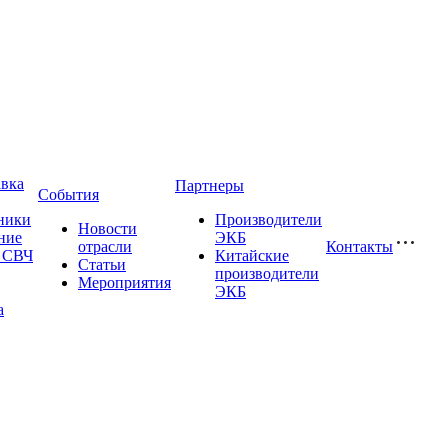
авка
Партнеры
События
ники
Производители
Новости
ние
ЭКБ
отрасли
Контакты
и СВЧ
Китайские
Статьи
производители
Мероприятия
ЭКБ
а