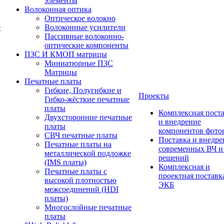
элементы
Волоконная оптика
Оптическое волокно
е
Волоконные усилители
Пассивные волоконно-
оптические компоненты
ПЗС И КМОП матрицы
Миниатюрные ПЗС
Матрицы
Печатные платы
Гибкие, Полугибкие и
Проекты
Гибко-жёсткие печатные
платы
Комплексная пост
Двухсторонние печатные
и внедрение
платы
компонентов фото
СВЧ печатные платы
Поставка и внедре
Печатные платы на
современных ВЧ 
металлической подложке
решений
(IMS платы)
Комплексная и
Печатные платы с
проектная поставк
высокой плотностью
ЭКБ
межсоединений (HDI
платы)
Многослойные печатные
платы