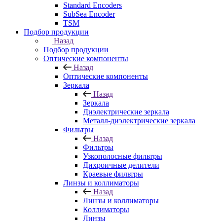
Standard Encoders
SubSea Encoder
TSM
Подбор продукции
Назад
Подбор продукции
Оптические компоненты
Назад
Оптические компоненты
Зеркала
Назад
Зеркала
Диэлектрические зеркала
Металл-диэлектрические зеркала
Фильтры
Назад
Фильтры
Узкополосные фильтры
Дихроичные делители
Краевые фильтры
Линзы и коллиматоры
Назад
Линзы и коллиматоры
Коллиматоры
Линзы