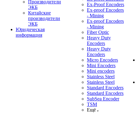
Производители
Ex-Proof Encoders
ЭКБ
Ex-proof Encoders
Китайские
- Mining
производители
Ex-proof Encoders
ЭКБ
- Mining
Юридическая
Fiber Optic
информация
Heavy Duty
Encoders
Heavy Duty
Encoders
Micro Encoders
Mini Encoders
Mini encoders
Stainless Steel
Stainless Steel
Standard Encoders
Standard Encoders
SubSea Encoder
TSM
Ещё