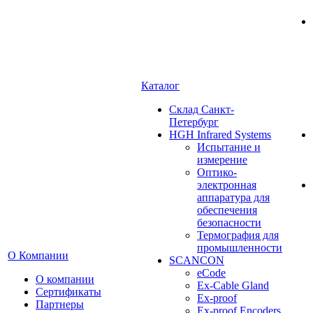
Каталог
Cклад Санкт-
Петербург
HGH Infrared Systems
Испытание и
измерение
Оптико-
электронная
аппаратура для
обеспечения
безопасности
Термография для
промышленности
О Компании
SCANCON
eCode
О компании
Ex-Cable Gland
Сертификаты
Ex-proof
Партнеры
Ex-proof Encoders