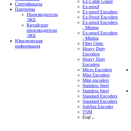
Ex-Cable Gland
Сертификаты
Ex-proof
Партнеры
Ex-proof Encoders
Производители
Ex-Proof Encoders
ЭКБ
Ex-proof Encoders
Китайские
- Mining
производители
Ex-proof Encoders
ЭКБ
- Mining
Юридическая
Fiber Optic
информация
Heavy Duty
Encoders
Heavy Duty
Encoders
Micro Encoders
Mini Encoders
Mini encoders
Stainless Steel
Stainless Steel
Standard Encoders
Standard Encoders
SubSea Encoder
TSM
Ещё