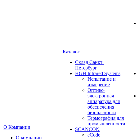
Каталог
Cклад Санкт-
Петербург
HGH Infrared Systems
Испытание и
измерение
Оптико-
электронная
аппаратура для
обеспечения
безопасности
Термография для
промышленности
О Компании
SCANCON
eCode
О компании