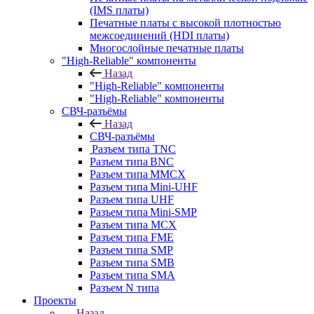
(IMS платы)
Печатные платы с высокой плотностью
межсоединений (HDI платы)
Многослойные печатные платы
"High-Reliable" компоненты
Назад
"High-Reliable" компоненты
"High-Reliable" компоненты
СВЧ-разъёмы
Назад
СВЧ-разъёмы
Разъем типа TNC
Разъем типа BNC
Разъем типа MMCX
Разъем типа Mini-UHF
Разъем типа UHF
Разъем типа Mini-SMP
Разъем типа MCX
Разъем типа FME
Разъем типа SMP
Разъем типа SMB
Разъем типа SMA
Разъем N типа
Проекты
Назад