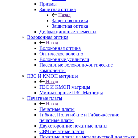
Призмы
Защитная оптика
Назад
Защитная оптика
Защитная оптика
Дифракционные элементы
Волоконная оптика
Назад
Волоконная оптика
Оптическое волокно
Волоконные усилители
Пассивные волоконно-оптические
компоненты
ПЗС И КМОП матрицы
Назад
ПЗС И КМОП матрицы
Миниатюрные ПЗС Матрицы
Печатные платы
Назад
Печатные платы
Гибкие, Полугибкие и Гибко-жёсткие
печатные платы
Двухсторонние печатные платы
СВЧ печатные платы
Печатные платы на металлической подложке