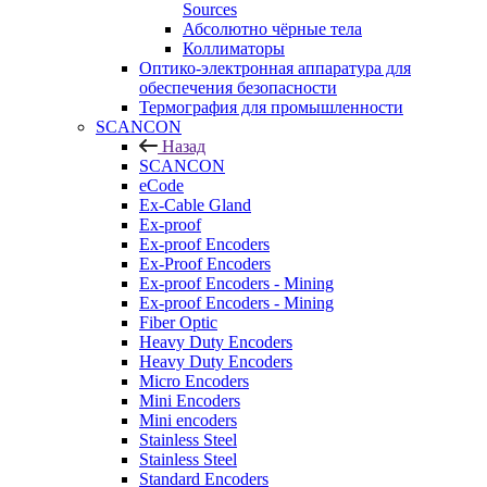
Sources
Абсолютно чёрные тела
Коллиматоры
Оптико-электронная аппаратура для
обеспечения безопасности
Термография для промышленности
SCANCON
Назад
SCANCON
eCode
Ex-Cable Gland
Ex-proof
Ex-proof Encoders
Ex-Proof Encoders
Ex-proof Encoders - Mining
Ex-proof Encoders - Mining
Fiber Optic
Heavy Duty Encoders
Heavy Duty Encoders
Micro Encoders
Mini Encoders
Mini encoders
Stainless Steel
Stainless Steel
Standard Encoders