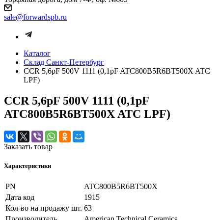
sale@forwardspb.ru
Каталог
Cклад Санкт-Петербург
CCR 5,6pF 500V 1111 (0,1pF ATC800B5R6BT500X ATC
LPF)
CCR 5,6pF 500V 1111 (0,1pF
ATC800B5R6BT500X ATC LPF)
Заказать товар
Характеристики
PN
ATC800B5R6BT500X
Дата код
1915
Кол-во на продажу шт.
63
Производитель
American Technical Ceramics