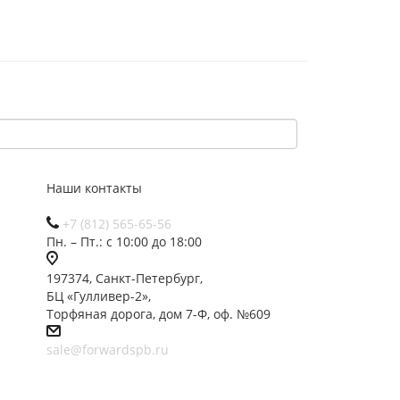
Наши контакты
+7 (812) 565-65-56
Пн. – Пт.: с 10:00 до 18:00
197374, Санкт-Петербург,
БЦ «Гулливер-2»,
Торфяная дорога, дом 7-Ф, оф. №609
sale@forwardspb.ru