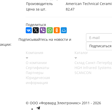
Производитель
American Technical Cerami
Цена за шт.
82,47
Поделиться
Подписывайтесь на новости и
акции:
Компания
Каталог
О компании
Cклад Санкт-Петербу
Сертификаты
HGH Infrared Systems
Партнеры
SCANCON
Юридическая
информация
© ООО «Форвард Электроникс» 2011 - 2026