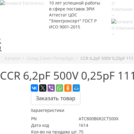
10 лет успешной работы
О
в сфере
поставок ЭРИ
Компании
Аттестат ЦОС
"Электронсерт" ГОСТ Р
ИСО 9001-2015
О Компан
Каталог
Cклад Санкт-Петербург
CCR 6,2pF 500V 0,25pF 11
CCR 6,2pF 500V 0,25pF 1
Заказать товар
Характеристики
PN
ATC800B6R2CT500X
Дата код
1614
Кол-во на продажу шт.
75