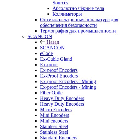
Sources
Абсолютно чёрные тела
Коллиматоры
Оптико-электронная аппаратура для
обеспечения безопасности
Термография для промышленности
SCANCON
Назад
SCANCON
eCode
Ex-Cable Gland
Ex-proof
Ex-proof Encoders
Ex-Proof Encoders
Ex-proof Encoders - Mining
Ex-proof Encoders - Mining
Fiber Optic
Heavy Duty Encoders
Heavy Duty Encoders
Micro Encoders
Mini Encoders
Mini encoders
Stainless Steel
Stainless Steel
Standard Encoders