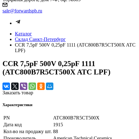
sale@forwardspb.ru
Каталог
Cклад Санкт-Петербург
CCR 7,5pF 500V 0,25pF 1111 (ATC800B7R5CT500X ATC
LPF)
CCR 7,5pF 500V 0,25pF 1111
(ATC800B7R5CT500X ATC LPF)
Заказать товар
Характеристики
PN
ATC800B7R5CT500X
Дата код
1915
Кол-во на продажу шт.
88
Производитель
American Technical Ceramics