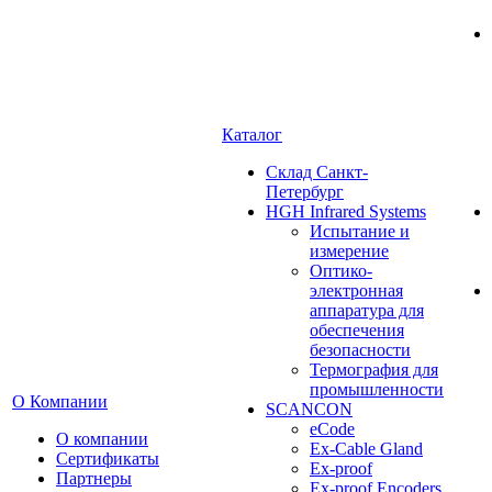
Каталог
Cклад Санкт-
Петербург
HGH Infrared Systems
Испытание и
измерение
Оптико-
электронная
аппаратура для
обеспечения
безопасности
Термография для
промышленности
О Компании
SCANCON
eCode
О компании
Ex-Cable Gland
Сертификаты
Ex-proof
Партнеры
Ex-proof Encoders