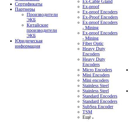
Ex-Cable Gland
Сертификаты
Ex-proof
Партнеры
Ex-proof Encoders
Производители
Ex-Proof Encoders
ЭКБ
Ex-proof Encoders
Китайские
- Mining
производители
Ex-proof Encoders
ЭКБ
- Mining
Юридическая
Fiber Optic
информация
Heavy Duty
Encoders
Heavy Duty
Encoders
Micro Encoders
Mini Encoders
Mini encoders
Stainless Steel
Stainless Steel
Standard Encoders
Standard Encoders
SubSea Encoder
TSM
Ещё