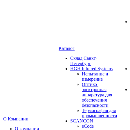
Каталог
Cклад Санкт-
Петербург
HGH Infrared Systems
Испытание и
измерение
Оптико-
электронная
аппаратура для
обеспечения
безопасности
Термография для
промышленности
О Компании
SCANCON
eCode
О компании