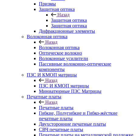
Призмы
Защитная оптика
Назад
Защитная оптика
Защитная оптика
Дифракционные элементы
Волоконная оптика
Назад
Волоконная оптика
Оптическое волокно
Волоконные усилители
Пассивные волоконно-оптические
компоненты
ПЗС И КМОП матрицы
Назад
ПЗС И КМОП матрицы
Миниатюрные ПЗС Матрицы
Печатные платы
Назад
Печатные платы
Гибкие, Полугибкие и Гибко-жёсткие
печатные платы
Двухсторонние печатные платы
СВЧ печатные платы
Печатные платы на металлической подложке