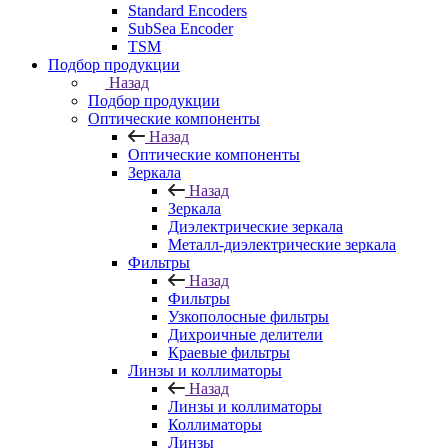
Standard Encoders
SubSea Encoder
TSM
Подбор продукции
Назад
Подбор продукции
Оптические компоненты
Назад
Оптические компоненты
Зеркала
Назад
Зеркала
Диэлектрические зеркала
Металл-диэлектрические зеркала
Фильтры
Назад
Фильтры
Узкополосные фильтры
Дихроичные делители
Краевые фильтры
Линзы и коллиматоры
Назад
Линзы и коллиматоры
Коллиматоры
Линзы