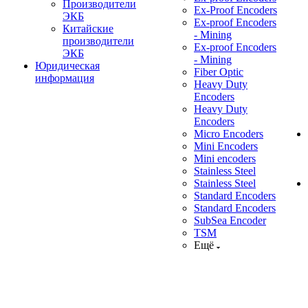
Производители
Ex-Proof Encoders
ЭКБ
Ex-proof Encoders
Китайские
- Mining
производители
Ex-proof Encoders
ЭКБ
- Mining
Юридическая
Fiber Optic
информация
Heavy Duty
Encoders
Heavy Duty
Encoders
Micro Encoders
Mini Encoders
Mini encoders
Stainless Steel
Stainless Steel
Standard Encoders
Standard Encoders
SubSea Encoder
TSM
Ещё