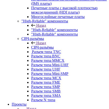
(IMS платы)
Печатные платы с высокой плотностью
межсоединений (HDI платы)
Многослойные печатные платы
"High-Reliable" компоненты
Назад
"High-Reliable" компоненты
"High-Reliable" компоненты
СВЧ-разъёмы
Назад
СВЧ-разъёмы
Разъем типа TNC
Разъем типа BNC
Разъем типа MMCX
Разъем типа Mini-UHF
Разъем типа UHF
Разъем типа Mini-SMP
Разъем типа MCX
Разъем типа FME
Разъем типа SMP
Разъем типа SMB
Разъем типа SMA
Разъем N типа
Проекты
Назад