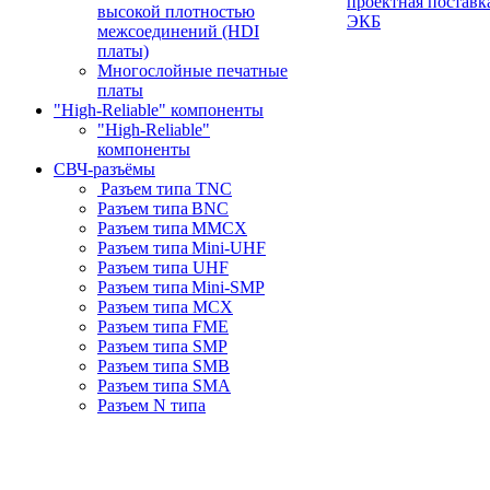
проектная поставк
высокой плотностью
ЭКБ
межсоединений (HDI
платы)
Многослойные печатные
платы
"High-Reliable" компоненты
"High-Reliable"
компоненты
СВЧ-разъёмы
Разъем типа TNC
Разъем типа BNC
Разъем типа MMCX
Разъем типа Mini-UHF
Разъем типа UHF
Разъем типа Mini-SMP
Разъем типа MCX
Разъем типа FME
Разъем типа SMP
Разъем типа SMB
Разъем типа SMA
Разъем N типа