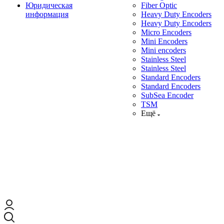
Юридическая
Fiber Optic
информация
Heavy Duty Encoders
Heavy Duty Encoders
Micro Encoders
Mini Encoders
Mini encoders
Stainless Steel
Stainless Steel
Standard Encoders
Standard Encoders
SubSea Encoder
TSM
Ещё