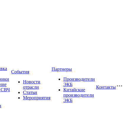
авка
Партнеры
События
ники
Производители
Новости
ние
ЭКБ
отрасли
Контакты
и СВЧ
Китайские
Статьи
производители
Мероприятия
ЭКБ
а