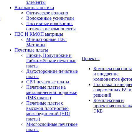
элементы
Волоконная оптика
Оптическое волокно
е
Волоконные усилители
Пассивные волоконно-
оптические компоненты
ПЗС И КМОП матрицы
Миниатюрные ПЗС
Матрицы
Печатные платы
Гибкие, Полугибкие и
Проекты
Гибко-жёсткие печатные
платы
Комплексная пост
Двухсторонние печатные
и внедрение
платы
компонентов фото
СВЧ печатные платы
Поставка и внедре
Печатные платы на
современных ВЧ 
металлической подложке
решений
(IMS платы)
Комплексная и
Печатные платы с
проектная поставк
высокой плотностью
ЭКБ
межсоединений (HDI
платы)
Многослойные печатные
платы