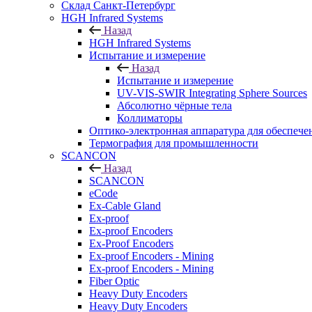
Cклад Санкт-Петербург
HGH Infrared Systems
Назад
HGH Infrared Systems
Испытание и измерение
Назад
Испытание и измерение
UV-VIS-SWIR Integrating Sphere Sources
Абсолютно чёрные тела
Коллиматоры
Оптико-электронная аппаратура для обеспече
Термография для промышленности
SCANCON
Назад
SCANCON
eCode
Ex-Cable Gland
Ex-proof
Ex-proof Encoders
Ex-Proof Encoders
Ex-proof Encoders - Mining
Ex-proof Encoders - Mining
Fiber Optic
Heavy Duty Encoders
Heavy Duty Encoders