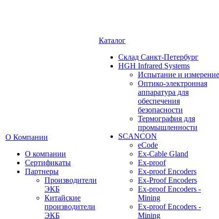
Каталог
Cклад Санкт-Петербург
HGH Infrared Systems
Испытание и измерени
Оптико-электронная
аппаратура для
обеспечения
безопасности
Термография для
промышленности
SCANCON
О Компании
eCode
О компании
Ex-Cable Gland
Сертификаты
Ex-proof
Партнеры
Ex-proof Encoders
Производители
Ex-Proof Encoders
ЭКБ
Ex-proof Encoders -
Китайские
Mining
производители
Ex-proof Encoders -
ЭКБ
Mining