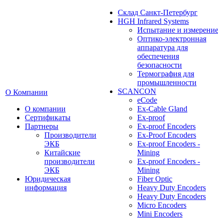
Cклад Санкт-Петербург
HGH Infrared Systems
Испытание и измерени
Оптико-электронная
аппаратура для
обеспечения
безопасности
Термография для
промышленности
SCANCON
О Компании
eCode
О компании
Ex-Cable Gland
Сертификаты
Ex-proof
Партнеры
Ex-proof Encoders
Производители
Ex-Proof Encoders
ЭКБ
Ex-proof Encoders -
Китайские
Mining
производители
Ex-proof Encoders -
ЭКБ
Mining
Юридическая
Fiber Optic
информация
Heavy Duty Encoders
Heavy Duty Encoders
Micro Encoders
Mini Encoders