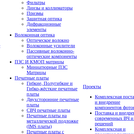
Фильтры
Линзы и коллиматоры
Призмы
Защитная оптика
Дифракционные
элементы
Волоконная оптика
Оптическое волокно
е
Волоконные усилители
Пассивные волоконно-
оптические компоненты
ПЗС И КМОП матрицы
Миниатюрные ПЗС
Матрицы
Печатные платы
Гибкие, Полугибкие и
Проекты
Гибко-жёсткие печатные
платы
Комплексная пост
Двухсторонние печатные
и внедрение
платы
компонентов фото
СВЧ печатные платы
Поставка и внедре
Печатные платы на
современных ВЧ 
металлической подложке
решений
(IMS платы)
Комплексная и
Печатные платы с