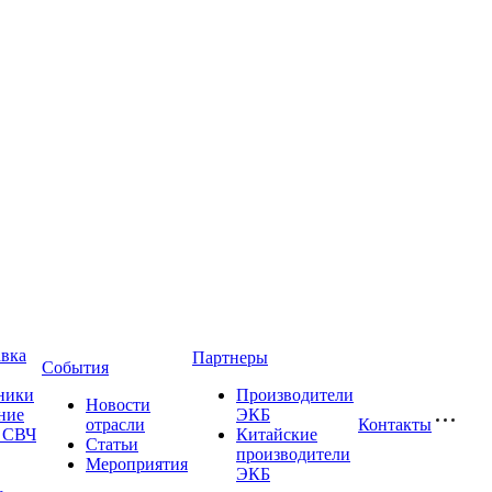
авка
Партнеры
События
ники
Производители
Новости
ние
ЭКБ
отрасли
Контакты
и СВЧ
Китайские
Статьи
производители
Мероприятия
ЭКБ