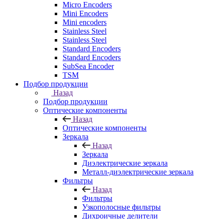
Micro Encoders
Mini Encoders
Mini encoders
Stainless Steel
Stainless Steel
Standard Encoders
Standard Encoders
SubSea Encoder
TSM
Подбор продукции
Назад
Подбор продукции
Оптические компоненты
Назад
Оптические компоненты
Зеркала
Назад
Зеркала
Диэлектрические зеркала
Металл-диэлектрические зеркала
Фильтры
Назад
Фильтры
Узкополосные фильтры
Дихроичные делители