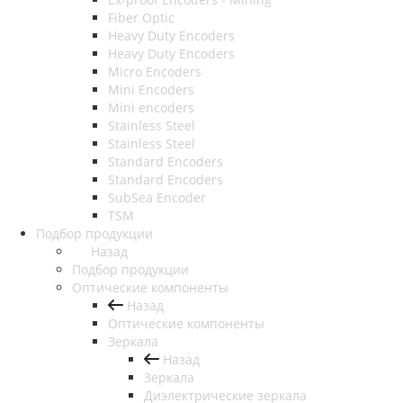
Fiber Optic
Heavy Duty Encoders
Heavy Duty Encoders
Micro Encoders
Mini Encoders
Mini encoders
Stainless Steel
Stainless Steel
Standard Encoders
Standard Encoders
SubSea Encoder
TSM
Подбор продукции
Назад
Подбор продукции
Оптические компоненты
Назад
Оптические компоненты
Зеркала
Назад
Зеркала
Диэлектрические зеркала