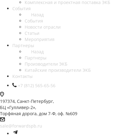
Комплексная и проектная поставка ЭКБ
События
Назад
События
Новости отрасли
Статьи
Мероприятия
Партнеры
Назад
Партнеры
Производители ЭКБ
Китайские производители ЭКБ
Контакты
+7 (812) 565-65-56
197374, Санкт-Петербург,
БЦ «Гулливер-2»,
Торфяная дорога, дом 7-Ф, оф. №609
sale@forwardspb.ru