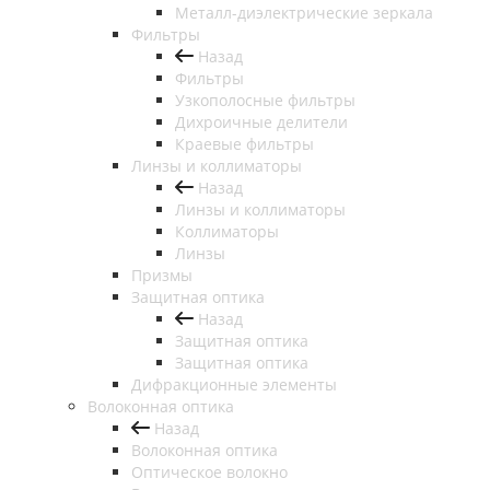
Металл-диэлектрические зеркала
Фильтры
Назад
Фильтры
Узкополосные фильтры
Дихроичные делители
Краевые фильтры
Линзы и коллиматоры
Назад
Линзы и коллиматоры
Коллиматоры
Линзы
Призмы
Защитная оптика
Назад
Защитная оптика
Защитная оптика
Дифракционные элементы
Волоконная оптика
Назад
Волоконная оптика
Оптическое волокно