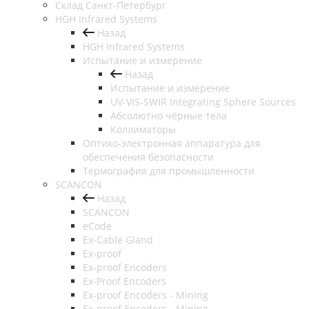
Cклад Санкт-Петербург
HGH Infrared Systems
Назад
HGH Infrared Systems
Испытание и измерение
Назад
Испытание и измерение
UV-VIS-SWIR Integrating Sphere Sources
Абсолютно чёрные тела
Коллиматоры
Оптико-электронная аппаратура для
обеспечения безопасности
Термография для промышленности
SCANCON
Назад
SCANCON
eCode
Ex-Cable Gland
Ex-proof
Ex-proof Encoders
Ex-Proof Encoders
Ex-proof Encoders - Mining
Ex-proof Encoders - Mining