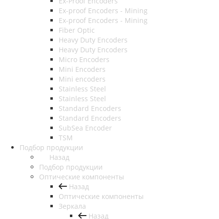
Ex-Proof Encoders
Ex-proof Encoders - Mining
Ex-proof Encoders - Mining
Fiber Optic
Heavy Duty Encoders
Heavy Duty Encoders
Micro Encoders
Mini Encoders
Mini encoders
Stainless Steel
Stainless Steel
Standard Encoders
Standard Encoders
SubSea Encoder
TSM
Подбор продукции
Назад
Подбор продукции
Оптические компоненты
Назад
Оптические компоненты
Зеркала
Назад