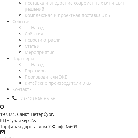
Поставка и внедрение современных ВЧ и СВЧ
решений
Комплексная и проектная поставка ЭКБ
События
Назад
События
Новости отрасли
Статьи
Мероприятия
Партнеры
Назад
Партнеры
Производители ЭКБ
Китайские производители ЭКБ
Контакты
+7 (812) 565-65-56
197374, Санкт-Петербург,
БЦ «Гулливер-2»,
Торфяная дорога, дом 7-Ф, оф. №609