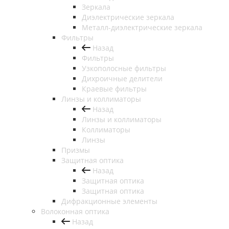
Зеркала
Диэлектрические зеркала
Металл-диэлектрические зеркала
Фильтры
Назад
Фильтры
Узкополосные фильтры
Дихроичные делители
Краевые фильтры
Линзы и коллиматоры
Назад
Линзы и коллиматоры
Коллиматоры
Линзы
Призмы
Защитная оптика
Назад
Защитная оптика
Защитная оптика
Дифракционные элементы
Волоконная оптика
Назад