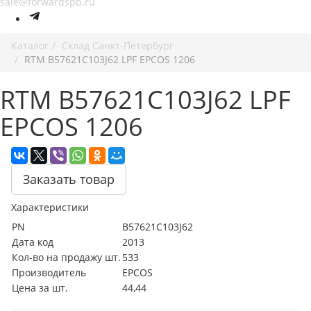
sale@forwardspb.ru
Каталог
Cклад Санкт-Петербург
RTM B57621C103J62 LPF EPCOS 1206
RTM B57621C103J62 LPF
EPCOS 1206
Заказать товар
Характеристики
PN
B57621C103J62
Дата код
2013
Кол-во на продажу шт.
533
Производитель
EPCOS
Цена за шт.
44,44