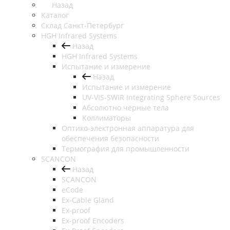
Назад
Каталог
Cклад Санкт-Петербург
HGH Infrared Systems
Назад
HGH Infrared Systems
Испытание и измерение
Назад
Испытание и измерение
UV-VIS-SWIR Integrating Sphere Sources
Абсолютно чёрные тела
Коллиматоры
Оптико-электронная аппаратура для
обеспечения безопасности
Термография для промышленности
SCANCON
Назад
SCANCON
eCode
Ex-Cable Gland
Ex-proof
Ex-proof Encoders