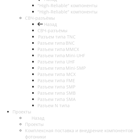
"High-Reliable" компоненты
"High-Reliable" компоненты
СВЧ-разъёмы
Назад
СВЧ-разъёмы
Разъем типа TNC
Разъем типа BNC
Разъем типа MMCX
Разъем типа Mini-UHF
Разъем типа UHF
Разъем типа Mini-SMP
Разъем типа MCX
Разъем типа FME
Разъем типа SMP
Разъем типа SMB
Разъем типа SMA
Разъем N типа
Проекты
Назад
Проекты
Комплексная поставка и внедрение компонентов
фотоники