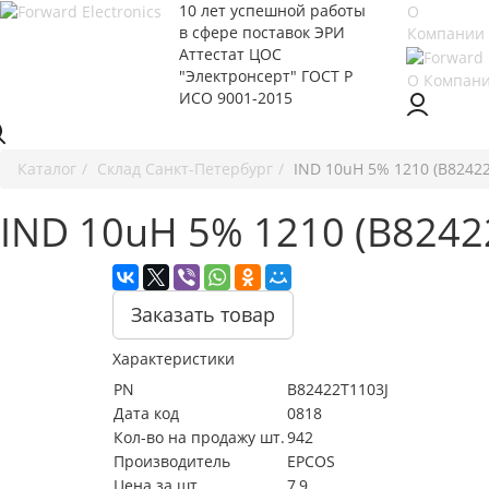
10 лет успешной работы
О
в сфере
поставок ЭРИ
Компании
Аттестат ЦОС
"Электронсерт" ГОСТ Р
О Компан
ИСО 9001-2015
Каталог
Cклад Санкт-Петербург
IND 10uH 5% 1210 (B82422
IND 10uH 5% 1210 (B8242
Заказать товар
Характеристики
PN
B82422T1103J
Дата код
0818
Кол-во на продажу шт.
942
Производитель
EPCOS
Цена за шт.
7,9