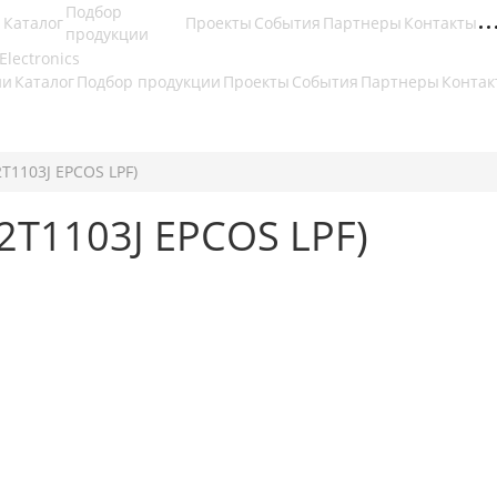
Подбор
Каталог
Проекты
События
Партнеры
Контакты
продукции
ии
Каталог
Подбор продукции
Проекты
События
Партнеры
Контак
T1103J EPCOS LPF)
2T1103J EPCOS LPF)