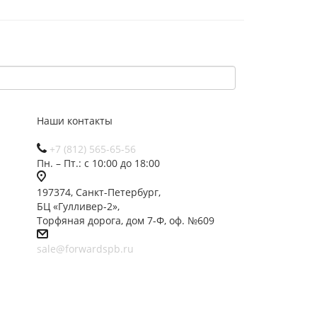
Наши контакты
+7 (812) 565-65-56
Пн. – Пт.: с 10:00 до 18:00
197374, Санкт-Петербург,
БЦ «Гулливер-2»,
Торфяная дорога, дом 7-Ф, оф. №609
sale@forwardspb.ru