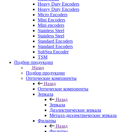
Heavy Duty Encoders
Heavy Duty Encoders
Micro Encoders
Mini Encoders
Mini encoders
Stainless Steel
Stainless Steel
Standard Encoders
Standard Encoders
SubSea Encoder
TSM
Подбор продукции
Назад
Подбор продукции
Оптические компоненты
Назад
Оптические компоненты
Зеркала
Назад
Зеркала
Диэлектрические зеркала
Металл-диэлектрические зеркала
Фильтры
Назад
Фильтры