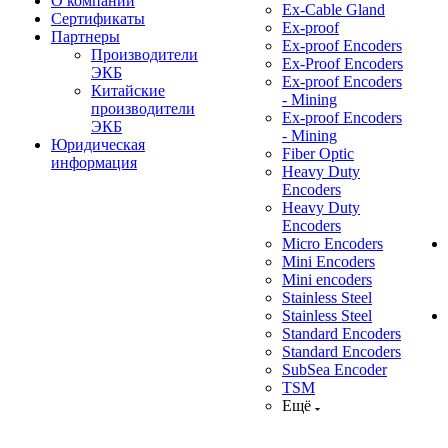
О компании
Ex-Cable Gland
Сертификаты
Ex-proof
Партнеры
Ex-proof Encoders
Производители
Ex-Proof Encoders
ЭКБ
Ex-proof Encoders
Китайские
- Mining
производители
Ex-proof Encoders
ЭКБ
- Mining
Юридическая
Fiber Optic
информация
Heavy Duty
Encoders
Heavy Duty
Encoders
Micro Encoders
Mini Encoders
Mini encoders
Stainless Steel
Stainless Steel
Standard Encoders
Standard Encoders
SubSea Encoder
TSM
Ещё