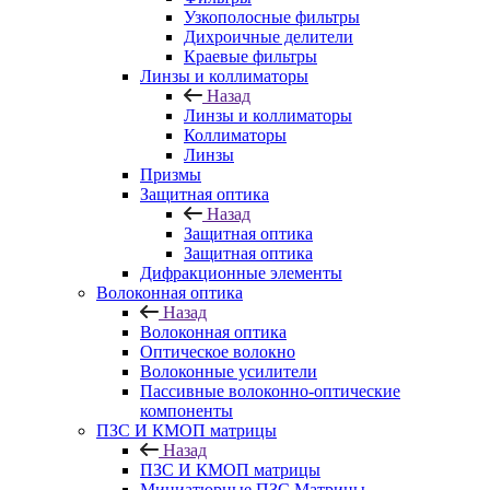
Узкополосные фильтры
Дихроичные делители
Краевые фильтры
Линзы и коллиматоры
Назад
Линзы и коллиматоры
Коллиматоры
Линзы
Призмы
Защитная оптика
Назад
Защитная оптика
Защитная оптика
Дифракционные элементы
Волоконная оптика
Назад
Волоконная оптика
Оптическое волокно
Волоконные усилители
Пассивные волоконно-оптические
компоненты
ПЗС И КМОП матрицы
Назад
ПЗС И КМОП матрицы
Миниатюрные ПЗС Матрицы