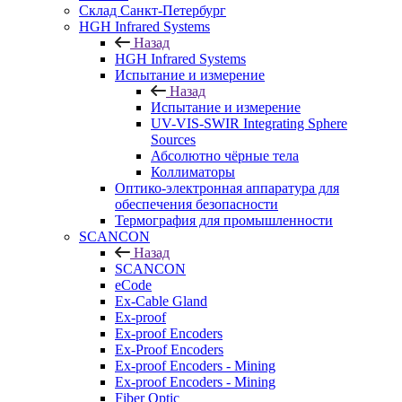
Cклад Санкт-Петербург
HGH Infrared Systems
Назад
HGH Infrared Systems
Испытание и измерение
Назад
Испытание и измерение
UV-VIS-SWIR Integrating Sphere
Sources
Абсолютно чёрные тела
Коллиматоры
Оптико-электронная аппаратура для
обеспечения безопасности
Термография для промышленности
SCANCON
Назад
SCANCON
eCode
Ex-Cable Gland
Ex-proof
Ex-proof Encoders
Ex-Proof Encoders
Ex-proof Encoders - Mining
Ex-proof Encoders - Mining
Fiber Optic