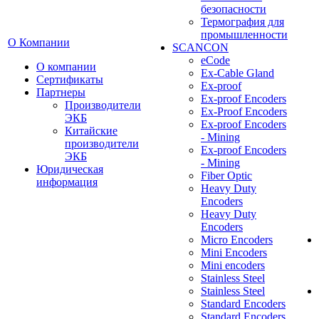
безопасности
Термография для
промышленности
О Компании
SCANCON
eCode
О компании
Ex-Cable Gland
Сертификаты
Ex-proof
Партнеры
Ex-proof Encoders
Производители
Ex-Proof Encoders
ЭКБ
Ex-proof Encoders
Китайские
- Mining
производители
Ex-proof Encoders
ЭКБ
- Mining
Юридическая
Fiber Optic
информация
Heavy Duty
Encoders
Heavy Duty
Encoders
Micro Encoders
Mini Encoders
Mini encoders
Stainless Steel
Stainless Steel
Standard Encoders
Standard Encoders