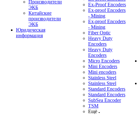
Производители
Ex-Proof Encoders
ЭКБ
Ex-proof Encoders
Китайские
- Mining
производители
Ex-proof Encoders
ЭКБ
- Mining
Юридическая
Fiber Optic
информация
Heavy Duty
Encoders
Heavy Duty
Encoders
Micro Encoders
Mini Encoders
Mini encoders
Stainless Steel
Stainless Steel
Standard Encoders
Standard Encoders
SubSea Encoder
TSM
Ещё