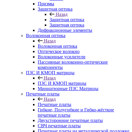
Призмы
Защитная оптика
Назад
Защитная оптика
Защитная оптика
Дифракционные элементы
Волоконная оптика
Назад
Волоконная оптика
Оптическое волокно
Волоконные усилители
Пассивные волоконно-оптические
компоненты
ПЗС И КМОП матрицы
Назад
ПЗС И КМОП матрицы
Миниатюрные ПЗС Матрицы
Печатные платы
Назад
Печатные платы
Гибкие, Полугибкие и Гибко-жёсткие
печатные платы
Двухсторонние печатные платы
СВЧ печатные платы
Печатные платы на металлической подложке