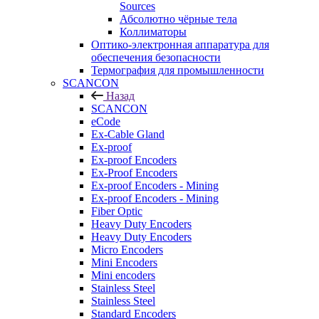
Sources
Абсолютно чёрные тела
Коллиматоры
Оптико-электронная аппаратура для
обеспечения безопасности
Термография для промышленности
SCANCON
Назад
SCANCON
eCode
Ex-Cable Gland
Ex-proof
Ex-proof Encoders
Ex-Proof Encoders
Ex-proof Encoders - Mining
Ex-proof Encoders - Mining
Fiber Optic
Heavy Duty Encoders
Heavy Duty Encoders
Micro Encoders
Mini Encoders
Mini encoders
Stainless Steel
Stainless Steel
Standard Encoders