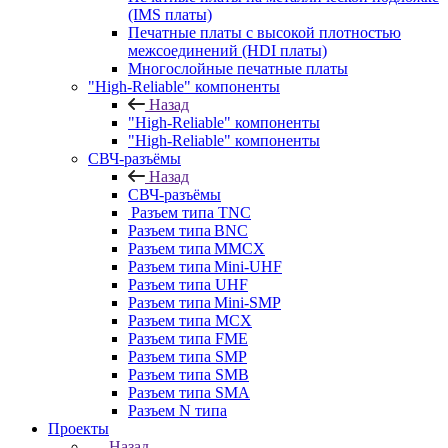
(IMS платы)
Печатные платы с высокой плотностью
межсоединений (HDI платы)
Многослойные печатные платы
"High-Reliable" компоненты
Назад
"High-Reliable" компоненты
"High-Reliable" компоненты
СВЧ-разъёмы
Назад
СВЧ-разъёмы
Разъем типа TNC
Разъем типа BNC
Разъем типа MMCX
Разъем типа Mini-UHF
Разъем типа UHF
Разъем типа Mini-SMP
Разъем типа MCX
Разъем типа FME
Разъем типа SMP
Разъем типа SMB
Разъем типа SMA
Разъем N типа
Проекты
Назад