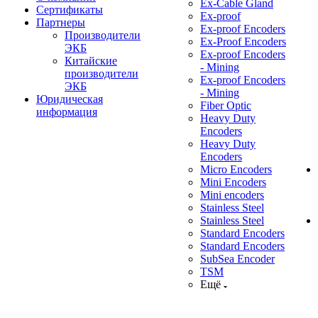
Ex-Cable Gland
Сертификаты
Ex-proof
Партнеры
Ex-proof Encoders
Производители
Ex-Proof Encoders
ЭКБ
Ex-proof Encoders
Китайские
- Mining
производители
Ex-proof Encoders
ЭКБ
- Mining
Юридическая
Fiber Optic
информация
Heavy Duty
Encoders
Heavy Duty
Encoders
Micro Encoders
Mini Encoders
Mini encoders
Stainless Steel
Stainless Steel
Standard Encoders
Standard Encoders
SubSea Encoder
TSM
Ещё