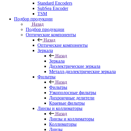
Standard Encoders
SubSea Encoder
TSM
Подбор продукции
Назад
Подбор продукции
Оптические компоненты
Назад
Оптические компоненты
Зеркала
Назад
Зеркала
Диэлектрические зеркала
Металл-диэлектрические зеркала
Фильтры
Назад
Фильтры
Узкополосные фильтры
Дихроичные делители
Краевые фильтры
Линзы и коллиматоры
Назад
Линзы и коллиматоры
Коллиматоры
Линзы