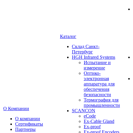
Каталог
Cклад Санкт-
Петербург
HGH Infrared Systems
Испытание и
измерение
Оптико-
электронная
аппаратура для
обеспечения
безопасности
Термография для
промышленности
О Компании
SCANCON
eCode
О компании
Ex-Cable Gland
Сертификаты
Ex-proof
Партнеры
Ex-proof Encoders