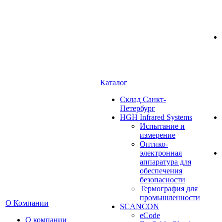
Каталог
Cклад Санкт-
Петербург
HGH Infrared Systems
Испытание и
измерение
Оптико-
электронная
аппаратура для
обеспечения
безопасности
Термография для
промышленности
О Компании
SCANCON
eCode
О компании