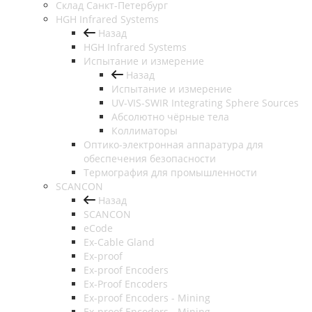
Cклад Санкт-Петербург
HGH Infrared Systems
Назад
HGH Infrared Systems
Испытание и измерение
Назад
Испытание и измерение
UV-VIS-SWIR Integrating Sphere Sources
Абсолютно чёрные тела
Коллиматоры
Оптико-электронная аппаратура для
обеспечения безопасности
Термография для промышленности
SCANCON
Назад
SCANCON
eCode
Ex-Cable Gland
Ex-proof
Ex-proof Encoders
Ex-Proof Encoders
Ex-proof Encoders - Mining
Ex-proof Encoders - Mining