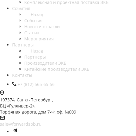
Комплексная и проектная поставка ЭКБ
События
Назад
События
Новости отрасли
Статьи
Мероприятия
Партнеры
Назад
Партнеры
Производители ЭКБ
Китайские производители ЭКБ
Контакты
+7 (812) 565-65-56
197374, Санкт-Петербург,
БЦ «Гулливер-2»,
Торфяная дорога, дом 7-Ф, оф. №609
sale@forwardspb.ru