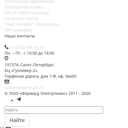
Оптические компоненты
Волоконная оптика
ПЗС И КМОП матрицы
Печатные платы
"High-Reliable" компоненты
СВЧ-разъёмы
Наши контакты
+7 (812) 565-65-56
Пн. – Пт.: с 10:00 до 18:00
197374, Санкт-Петербург,
БЦ «Гулливер-2»,
Торфяная дорога, дом 7-Ф, оф. №609
sale@forwardspb.ru
© ООО «Форвард Электроникс» 2011 - 2026
Найти