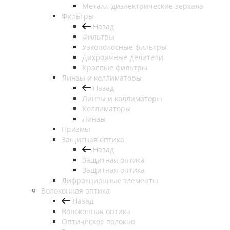
Металл-диэлектрические зеркала
Фильтры
Назад
Фильтры
Узкополосные фильтры
Дихроичные делители
Краевые фильтры
Линзы и коллиматоры
Назад
Линзы и коллиматоры
Коллиматоры
Линзы
Призмы
Защитная оптика
Назад
Защитная оптика
Защитная оптика
Дифракционные элементы
Волоконная оптика
Назад
Волоконная оптика
Оптическое волокно