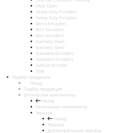
Fiber Optic
Heavy Duty Encoders
Heavy Duty Encoders
Micro Encoders
Mini Encoders
Mini encoders
Stainless Steel
Stainless Steel
Standard Encoders
Standard Encoders
SubSea Encoder
TSM
Подбор продукции
Назад
Подбор продукции
Оптические компоненты
Назад
Оптические компоненты
Зеркала
Назад
Зеркала
Диэлектрические зеркала