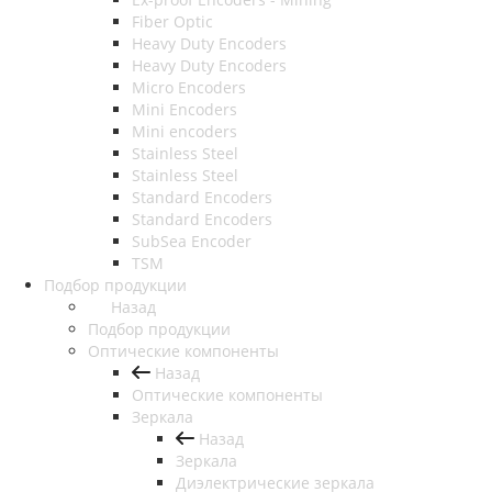
Fiber Optic
Heavy Duty Encoders
Heavy Duty Encoders
Micro Encoders
Mini Encoders
Mini encoders
Stainless Steel
Stainless Steel
Standard Encoders
Standard Encoders
SubSea Encoder
TSM
Подбор продукции
Назад
Подбор продукции
Оптические компоненты
Назад
Оптические компоненты
Зеркала
Назад
Зеркала
Диэлектрические зеркала