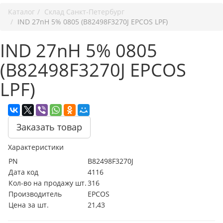
Каталог
Cклад Санкт-Петербург
IND 27nH 5% 0805 (B82498F3270J EPCOS LPF)
IND 27nH 5% 0805
(B82498F3270J EPCOS
LPF)
Заказать товар
Характеристики
PN
B82498F3270J
Дата код
4116
Кол-во на продажу шт.
316
Производитель
EPCOS
Цена за шт.
21,43