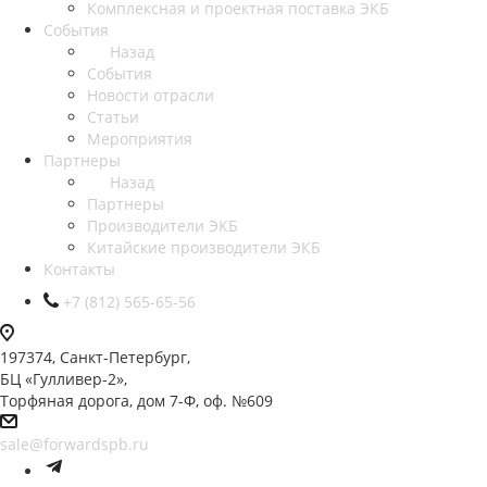
Комплексная и проектная поставка ЭКБ
События
Назад
События
Новости отрасли
Статьи
Мероприятия
Партнеры
Назад
Партнеры
Производители ЭКБ
Китайские производители ЭКБ
Контакты
+7 (812) 565-65-56
197374, Санкт-Петербург,
БЦ «Гулливер-2»,
Торфяная дорога, дом 7-Ф, оф. №609
sale@forwardspb.ru