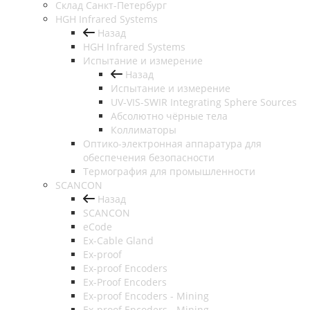
Cклад Санкт-Петербург
HGH Infrared Systems
Назад
HGH Infrared Systems
Испытание и измерение
Назад
Испытание и измерение
UV-VIS-SWIR Integrating Sphere Sources
Абсолютно чёрные тела
Коллиматоры
Оптико-электронная аппаратура для
обеспечения безопасности
Термография для промышленности
SCANCON
Назад
SCANCON
eCode
Ex-Cable Gland
Ex-proof
Ex-proof Encoders
Ex-Proof Encoders
Ex-proof Encoders - Mining
Ex-proof Encoders - Mining