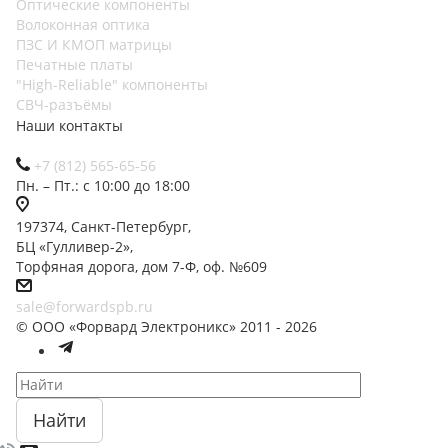
Оптические компоненты
Волоконная оптика
ПЗС И КМОП матрицы
Печатные платы
"High-Reliable" компоненты
СВЧ-разъёмы
Наши контакты
+7 (812) 565-65-56
Пн. – Пт.: с 10:00 до 18:00
197374, Санкт-Петербург,
БЦ «Гулливер-2»,
Торфяная дорога, дом 7-Ф, оф. №609
sale@forwardspb.ru
© ООО «Форвард Электроникс» 2011 - 2026
Найти