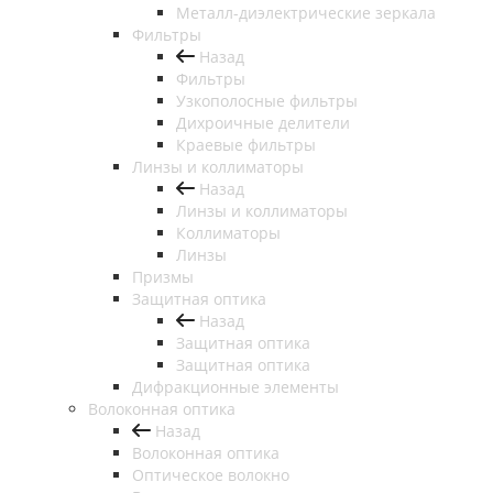
Металл-диэлектрические зеркала
Фильтры
Назад
Фильтры
Узкополосные фильтры
Дихроичные делители
Краевые фильтры
Линзы и коллиматоры
Назад
Линзы и коллиматоры
Коллиматоры
Линзы
Призмы
Защитная оптика
Назад
Защитная оптика
Защитная оптика
Дифракционные элементы
Волоконная оптика
Назад
Волоконная оптика
Оптическое волокно