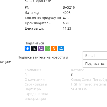
Характеристики
PN
BAS216
Дата код
4008
Кол-во на продажу шт.
475
Производитель
NXP
Цена за шт.
11,23
Поделиться
Подписывайтесь на новости и
акции:
Компания
Каталог
О компании
Cклад Санкт-Петербу
Сертификаты
HGH Infrared Systems
Партнеры
SCANCON
Юридическая
информация