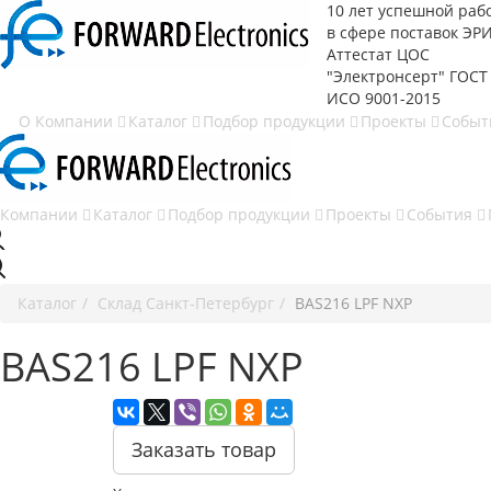
10 лет успешной раб
в сфере
поставок ЭР
Аттестат ЦОС
"Электронсерт" ГОСТ
ИСО 9001-2015
О Компании
Каталог
Подбор продукции
Проекты
Собы
 Компании
Каталог
Подбор продукции
Проекты
События
Каталог
Cклад Санкт-Петербург
BAS216 LPF NXP
BAS216 LPF NXP
Заказать товар