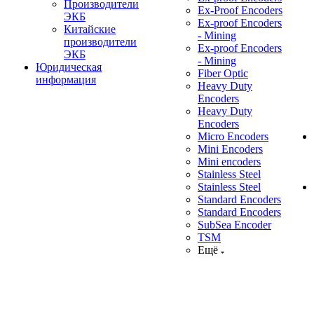
Производители
Ex-Proof Encoders
ЭКБ
Ex-proof Encoders
Китайские
- Mining
производители
Ex-proof Encoders
ЭКБ
- Mining
Юридическая
Fiber Optic
информация
Heavy Duty
Encoders
Heavy Duty
Encoders
Micro Encoders
Mini Encoders
Mini encoders
Stainless Steel
Stainless Steel
Standard Encoders
Standard Encoders
SubSea Encoder
TSM
Ещё