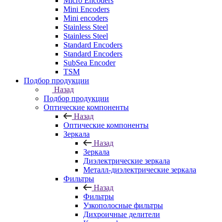
Micro Encoders
Mini Encoders
Mini encoders
Stainless Steel
Stainless Steel
Standard Encoders
Standard Encoders
SubSea Encoder
TSM
Подбор продукции
Назад
Подбор продукции
Оптические компоненты
Назад
Оптические компоненты
Зеркала
Назад
Зеркала
Диэлектрические зеркала
Металл-диэлектрические зеркала
Фильтры
Назад
Фильтры
Узкополосные фильтры
Дихроичные делители