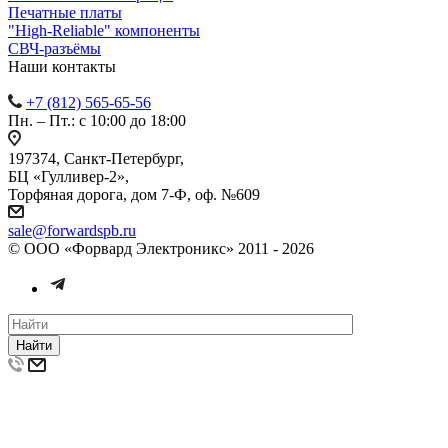
Печатные платы
"High-Reliable" компоненты
СВЧ-разъёмы
Наши контакты
+7 (812) 565-65-56
Пн. – Пт.: с 10:00 до 18:00
197374, Санкт-Петербург,
БЦ «Гулливер-2»,
Торфяная дорога, дом 7-Ф, оф. №609
sale@forwardspb.ru
© ООО «Форвард Электроникс» 2011 - 2026
Найти