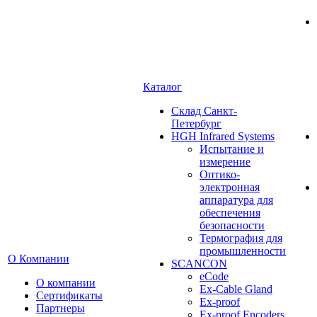
Каталог
Cклад Санкт-
Петербург
HGH Infrared Systems
Испытание и
измерение
Оптико-
электронная
аппаратура для
обеспечения
безопасности
Термография для
промышленности
О Компании
SCANCON
eCode
О компании
Ex-Cable Gland
Сертификаты
Ex-proof
Партнеры
Ex-proof Encoders