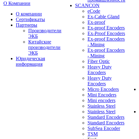
О Компании
SCANCON
eCode
О компании
Ex-Cable Gland
Сертификаты
Ex-proof
Партнеры
Ex-proof Encoders
Производители
Ex-Proof Encoders
ЭКБ
Ex-proof Encoders
Китайские
- Mining
производители
Ex-proof Encoders
ЭКБ
- Mining
Юридическая
Fiber Optic
информация
Heavy Duty
Encoders
Heavy Duty
Encoders
Micro Encoders
Mini Encoders
Mini encoders
Stainless Steel
Stainless Steel
Standard Encoders
Standard Encoders
SubSea Encoder
TSM