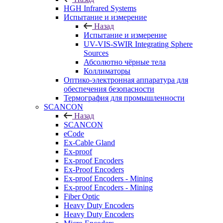
HGH Infrared Systems
Испытание и измерение
Назад
Испытание и измерение
UV-VIS-SWIR Integrating Sphere
Sources
Абсолютно чёрные тела
Коллиматоры
Оптико-электронная аппаратура для
обеспечения безопасности
Термография для промышленности
SCANCON
Назад
SCANCON
eCode
Ex-Cable Gland
Ex-proof
Ex-proof Encoders
Ex-Proof Encoders
Ex-proof Encoders - Mining
Ex-proof Encoders - Mining
Fiber Optic
Heavy Duty Encoders
Heavy Duty Encoders