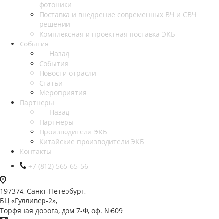
фотоники
Поставка и внедрение современных ВЧ и СВЧ
решений
Комплексная и проектная поставка ЭКБ
События
Назад
События
Новости отрасли
Статьи
Мероприятия
Партнеры
Назад
Партнеры
Производители ЭКБ
Китайские производители ЭКБ
Контакты
+7 (812) 565-65-56
197374, Санкт-Петербург,
БЦ «Гулливер-2»,
Торфяная дорога, дом 7-Ф, оф. №609