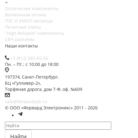
Оптические компоненты
Волоконная оптика
ПЗС И КМОП матрицы
Печатные платы
"High-Reliable" компоненты
СВЧ-разъёмы
Наши контакты
+7 (812) 565-65-56
Пн. – Пт.: с 10:00 до 18:00
197374, Санкт-Петербург,
БЦ «Гулливер-2»,
Торфяная дорога, дом 7-Ф, оф. №609
sale@forwardspb.ru
© ООО «Форвард Электроникс» 2011 - 2026
Найти