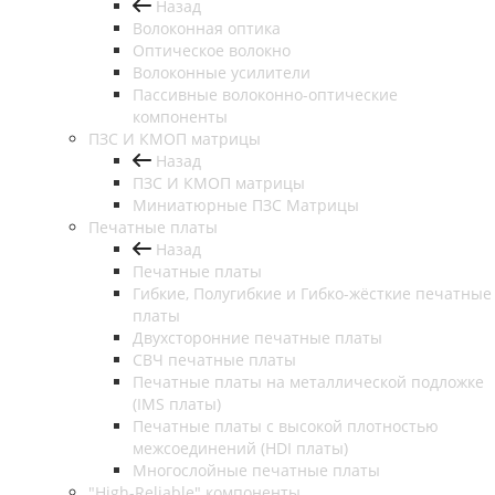
Назад
Волоконная оптика
Оптическое волокно
Волоконные усилители
Пассивные волоконно-оптические
компоненты
ПЗС И КМОП матрицы
Назад
ПЗС И КМОП матрицы
Миниатюрные ПЗС Матрицы
Печатные платы
Назад
Печатные платы
Гибкие, Полугибкие и Гибко-жёсткие печатные
платы
Двухсторонние печатные платы
СВЧ печатные платы
Печатные платы на металлической подложке
(IMS платы)
Печатные платы с высокой плотностью
межсоединений (HDI платы)
Многослойные печатные платы
"High-Reliable" компоненты