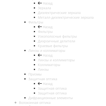
Назад
Зеркала
Диэлектрические зеркала
Металл-диэлектрические зеркала
Фильтры
Назад
Фильтры
Узкополосные фильтры
Дихроичные делители
Краевые фильтры
Линзы и коллиматоры
Назад
Линзы и коллиматоры
Коллиматоры
Линзы
Призмы
Защитная оптика
Назад
Защитная оптика
Защитная оптика
Дифракционные элементы
Волоконная оптика