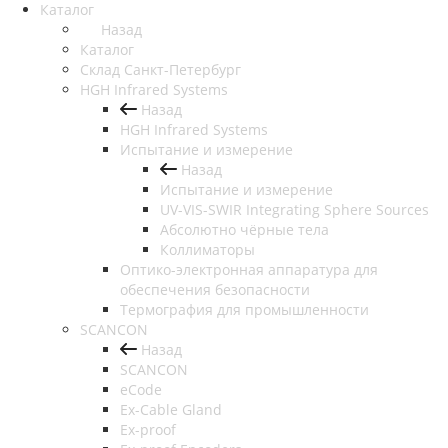
Каталог
Назад
Каталог
Cклад Санкт-Петербург
HGH Infrared Systems
Назад
HGH Infrared Systems
Испытание и измерение
Назад
Испытание и измерение
UV-VIS-SWIR Integrating Sphere Sources
Абсолютно чёрные тела
Коллиматоры
Оптико-электронная аппаратура для
обеспечения безопасности
Термография для промышленности
SCANCON
Назад
SCANCON
eCode
Ex-Cable Gland
Ex-proof