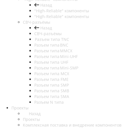
Назад
"High-Reliable" компоненты
"High-Reliable" компоненты
СВЧ-разъёмы
Назад
СВЧ-разъёмы
Разъем типа TNC
Разъем типа BNC
Разъем типа MMCX
Разъем типа Mini-UHF
Разъем типа UHF
Разъем типа Mini-SMP
Разъем типа MCX
Разъем типа FME
Разъем типа SMP
Разъем типа SMB
Разъем типа SMA
Разъем N типа
Проекты
Назад
Проекты
Комплексная поставка и внедрение компонентов