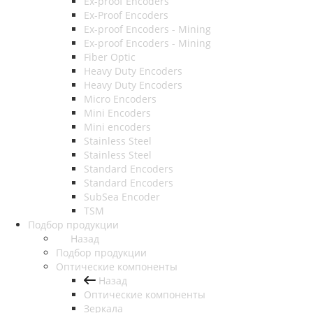
Ex-proof Encoders
Ex-Proof Encoders
Ex-proof Encoders - Mining
Ex-proof Encoders - Mining
Fiber Optic
Heavy Duty Encoders
Heavy Duty Encoders
Micro Encoders
Mini Encoders
Mini encoders
Stainless Steel
Stainless Steel
Standard Encoders
Standard Encoders
SubSea Encoder
TSM
Подбор продукции
Назад
Подбор продукции
Оптические компоненты
Назад
Оптические компоненты
Зеркала