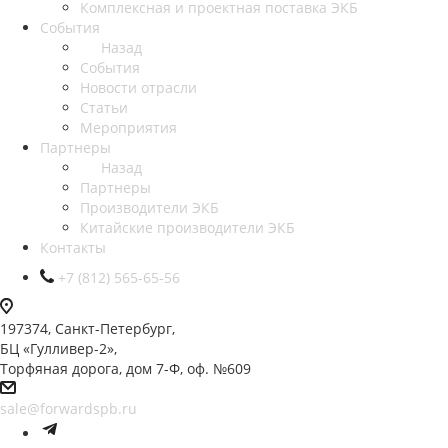
Комплексная и проектная поставка ЭКБ
События
Назад
События
Новости отрасли
Статьи
Мероприятия
Партнеры
Назад
Партнеры
Производители ЭКБ
Китайские производители ЭКБ
Контакты
+7 (812) 565-65-56
197374, Санкт-Петербург,
БЦ «Гулливер-2»,
Торфяная дорога, дом 7-Ф, оф. №609
sale@forwardspb.ru