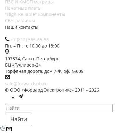
ПЗС И КМОП матрицы
Печатные платы
"High-Reliable" компоненты
СВЧ-разъёмы
Наши контакты
+7 (812) 565-65-56
Пн. – Пт.: с 10:00 до 18:00
197374, Санкт-Петербург,
БЦ «Гулливер-2»,
Торфяная дорога, дом 7-Ф, оф. №609
sale@forwardspb.ru
© ООО «Форвард Электроникс» 2011 - 2026
Найти