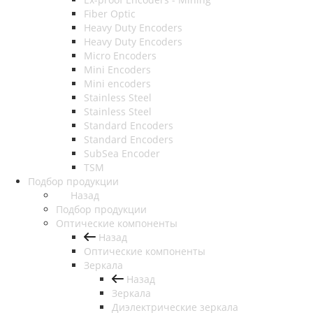
Fiber Optic
Heavy Duty Encoders
Heavy Duty Encoders
Micro Encoders
Mini Encoders
Mini encoders
Stainless Steel
Stainless Steel
Standard Encoders
Standard Encoders
SubSea Encoder
TSM
Подбор продукции
Назад
Подбор продукции
Оптические компоненты
Назад
Оптические компоненты
Зеркала
Назад
Зеркала
Диэлектрические зеркала