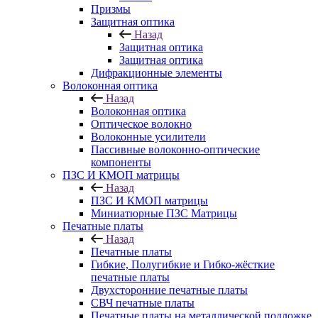
Призмы
Защитная оптика
Назад
Защитная оптика
Защитная оптика
Дифракционные элементы
Волоконная оптика
Назад
Волоконная оптика
Оптическое волокно
Волоконные усилители
Пассивные волоконно-оптические
компоненты
ПЗС И КМОП матрицы
Назад
ПЗС И КМОП матрицы
Миниатюрные ПЗС Матрицы
Печатные платы
Назад
Печатные платы
Гибкие, Полугибкие и Гибко-жёсткие
печатные платы
Двухсторонние печатные платы
СВЧ печатные платы
Печатные платы на металлической подложке