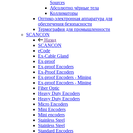
Sources
Абсолютно чёрные тела
Коллиматоры
Оптико-электронная аппаратура для
обеспечения безопасности
Термография для промышленности
SCANCON
Назад
SCANCON
eCode
Ex-Cable Gland
Ex-proof
Ex-proof Encoders
Ex-Proof Encoders
Ex-proof Encoders - Mining
Ex-proof Encoders - Mining
Fiber Optic
Heavy Duty Encoders
Heavy Duty Encoders
Micro Encoders
Mini Encoders
Mini encoders
Stainless Steel
Stainless Steel
Standard Encoders