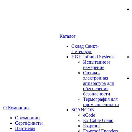
Каталог
Cклад Санкт-
Петербург
HGH Infrared Systems
Испытание и
измерение
Оптико-
электронная
аппаратура для
обеспечения
безопасности
Термография для
промышленности
О Компании
SCANCON
eCode
О компании
Ex-Cable Gland
Сертификаты
Ex-proof
Партнеры
Ex-proof Encoders