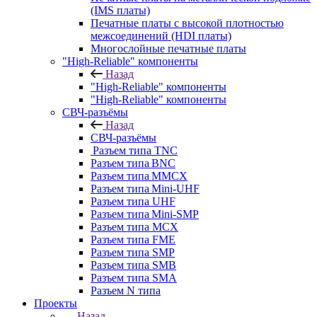
(IMS платы)
Печатные платы с высокой плотностью
межсоединений (HDI платы)
Многослойные печатные платы
"High-Reliable" компоненты
Назад
"High-Reliable" компоненты
"High-Reliable" компоненты
СВЧ-разъёмы
Назад
СВЧ-разъёмы
Разъем типа TNC
Разъем типа BNC
Разъем типа MMCX
Разъем типа Mini-UHF
Разъем типа UHF
Разъем типа Mini-SMP
Разъем типа MCX
Разъем типа FME
Разъем типа SMP
Разъем типа SMB
Разъем типа SMA
Разъем N типа
Проекты
Назад