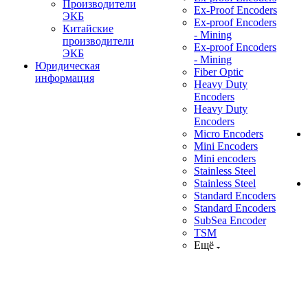
Производители
Ex-Proof Encoders
ЭКБ
Ex-proof Encoders
Китайские
- Mining
производители
Ex-proof Encoders
ЭКБ
- Mining
Юридическая
Fiber Optic
информация
Heavy Duty
Encoders
Heavy Duty
Encoders
Micro Encoders
Mini Encoders
Mini encoders
Stainless Steel
Stainless Steel
Standard Encoders
Standard Encoders
SubSea Encoder
TSM
Ещё