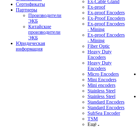
Ex-Cable Gland
Сертификаты
Ex-proof
Партнеры
Ex-proof Encoders
Производители
Ex-Proof Encoders
ЭКБ
Ex-proof Encoders
Китайские
- Mining
производители
Ex-proof Encoders
ЭКБ
- Mining
Юридическая
Fiber Optic
информация
Heavy Duty
Encoders
Heavy Duty
Encoders
Micro Encoders
Mini Encoders
Mini encoders
Stainless Steel
Stainless Steel
Standard Encoders
Standard Encoders
SubSea Encoder
TSM
Ещё