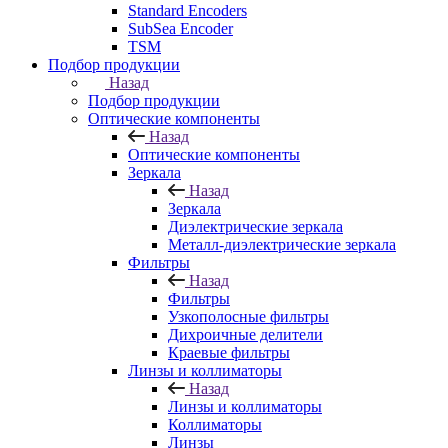
Standard Encoders
SubSea Encoder
TSM
Подбор продукции
Назад
Подбор продукции
Оптические компоненты
Назад
Оптические компоненты
Зеркала
Назад
Зеркала
Диэлектрические зеркала
Металл-диэлектрические зеркала
Фильтры
Назад
Фильтры
Узкополосные фильтры
Дихроичные делители
Краевые фильтры
Линзы и коллиматоры
Назад
Линзы и коллиматоры
Коллиматоры
Линзы