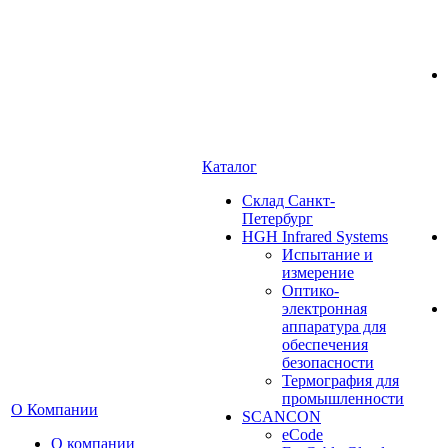
Каталог
Cклад Санкт-
Петербург
HGH Infrared Systems
Испытание и
измерение
Оптико-
электронная
аппаратура для
обеспечения
безопасности
Термография для
промышленности
О Компании
SCANCON
eCode
О компании