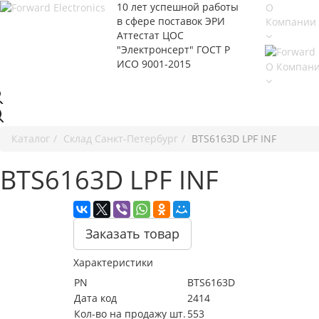
10 лет успешной работы
О
в сфере
поставок ЭРИ
Компании
Аттестат ЦОС
"Электронсерт" ГОСТ Р
ИСО 9001-2015
О Компан
Каталог
Cклад Санкт-Петербург
BTS6163D LPF INF
BTS6163D LPF INF
Заказать товар
Характеристики
PN
BTS6163D
Дата код
2414
Кол-во на продажу шт.
553