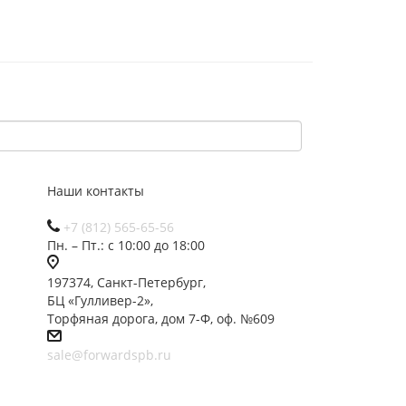
Наши контакты
+7 (812) 565-65-56
Пн. – Пт.: с 10:00 до 18:00
197374, Санкт-Петербург,
БЦ «Гулливер-2»,
Торфяная дорога, дом 7-Ф, оф. №609
sale@forwardspb.ru