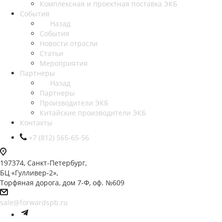
Комплексная и проектная поставка ЭКБ
События
Назад
События
Новости отрасли
Статьи
Мероприятия
Партнеры
Назад
Партнеры
Производители ЭКБ
Китайские производители ЭКБ
Контакты
+7 (812) 565-65-56
197374, Санкт-Петербург,
БЦ «Гулливер-2»,
Торфяная дорога, дом 7-Ф, оф. №609
sale@forwardspb.ru