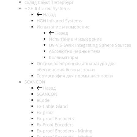
Cклад Санкт-Петербург
HGH Infrared Systems
Назад
HGH Infrared Systems
Испытание и измерение
Назад
Испытание и измерение
UV-VIS-SWIR Integrating Sphere Sources
Абсолютно чёрные тела
Коллиматоры
Оптико-электронная аппаратура для
обеспечения безопасности
Термография для промышленности
SCANCON
Назад
SCANCON
eCode
Ex-Cable Gland
Ex-proof
Ex-proof Encoders
Ex-Proof Encoders
Ex-proof Encoders - Mining
Ex-proof Encoders - Mining