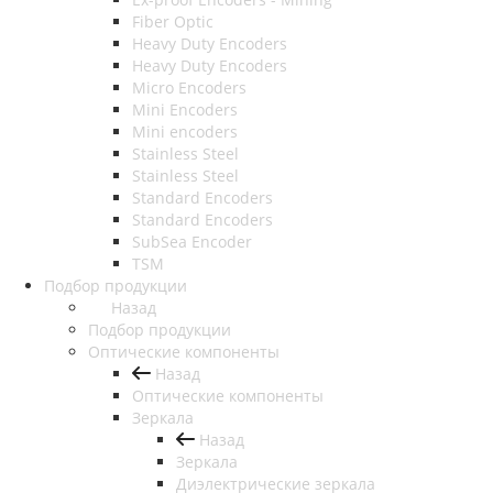
Fiber Optic
Heavy Duty Encoders
Heavy Duty Encoders
Micro Encoders
Mini Encoders
Mini encoders
Stainless Steel
Stainless Steel
Standard Encoders
Standard Encoders
SubSea Encoder
TSM
Подбор продукции
Назад
Подбор продукции
Оптические компоненты
Назад
Оптические компоненты
Зеркала
Назад
Зеркала
Диэлектрические зеркала