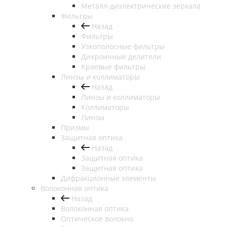
Металл-диэлектрические зеркала
Фильтры
Назад
Фильтры
Узкополосные фильтры
Дихроичные делители
Краевые фильтры
Линзы и коллиматоры
Назад
Линзы и коллиматоры
Коллиматоры
Линзы
Призмы
Защитная оптика
Назад
Защитная оптика
Защитная оптика
Дифракционные элементы
Волоконная оптика
Назад
Волоконная оптика
Оптическое волокно