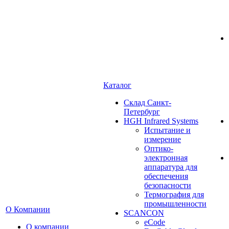
Каталог
Cклад Санкт-
Петербург
HGH Infrared Systems
Испытание и
измерение
Оптико-
электронная
аппаратура для
обеспечения
безопасности
Термография для
промышленности
О Компании
SCANCON
eCode
О компании