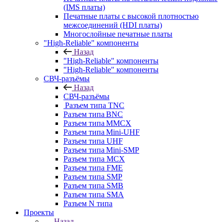
(IMS платы)
Печатные платы с высокой плотностью
межсоединений (HDI платы)
Многослойные печатные платы
"High-Reliable" компоненты
Назад
"High-Reliable" компоненты
"High-Reliable" компоненты
СВЧ-разъёмы
Назад
СВЧ-разъёмы
Разъем типа TNC
Разъем типа BNC
Разъем типа MMCX
Разъем типа Mini-UHF
Разъем типа UHF
Разъем типа Mini-SMP
Разъем типа MCX
Разъем типа FME
Разъем типа SMP
Разъем типа SMB
Разъем типа SMA
Разъем N типа
Проекты
Назад