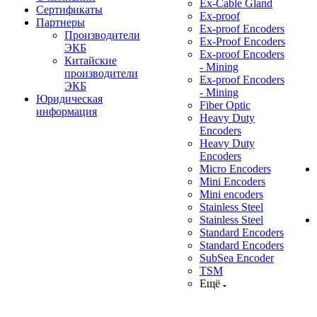
Ex-Cable Gland
Сертификаты
Ex-proof
Партнеры
Ex-proof Encoders
Производители
Ex-Proof Encoders
ЭКБ
Ex-proof Encoders
Китайские
- Mining
производители
Ex-proof Encoders
ЭКБ
- Mining
Юридическая
Fiber Optic
информация
Heavy Duty
Encoders
Heavy Duty
Encoders
Micro Encoders
Mini Encoders
Mini encoders
Stainless Steel
Stainless Steel
Standard Encoders
Standard Encoders
SubSea Encoder
TSM
Ещё