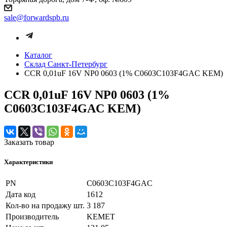
sale@forwardspb.ru
Каталог
Cклад Санкт-Петербург
CCR 0,01uF 16V NP0 0603 (1% C0603C103F4GAC KEM)
CCR 0,01uF 16V NP0 0603 (1%
C0603C103F4GAC KEM)
Заказать товар
Характеристики
PN
C0603C103F4GAC
Дата код
1612
Кол-во на продажу шт.
3 187
Производитель
KEMET