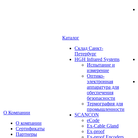
Каталог
Cклад Санкт-
Петербург
HGH Infrared Systems
Испытание и
измерение
Оптико-
электронная
аппаратура для
обеспечения
безопасности
Термография для
промышленности
О Компании
SCANCON
eCode
О компании
Ex-Cable Gland
Сертификаты
Ex-proof
Партнеры
Ex-proof Encoders