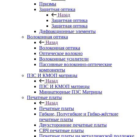
Призмы
Защитная оптика
Назад
Защитная оптика
Защитная оптика
Дифракционные элементы
Волоконная оптика
Назад
Волоконная оптика
Оптическое волокно
Волоконные усилители
Пассивные волоконно-оптические
компоненты
ПЗС И КМОП матрицы
Назад
ПЗС И КМОП матрицы
Миниатюрные ПЗС Матрицы
Печатные платы
Назад
Печатные платы
Гибкие, Полугибкие и Гибко-жёсткие
печатные платы
Двухсторонние печатные платы
СВЧ печатные платы
Печатные платы на металлической подложке