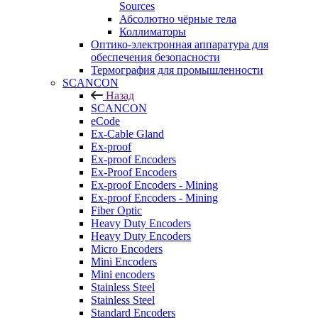
Sources
Абсолютно чёрные тела
Коллиматоры
Оптико-электронная аппаратура для
обеспечения безопасности
Термография для промышленности
SCANCON
Назад
SCANCON
eCode
Ex-Cable Gland
Ex-proof
Ex-proof Encoders
Ex-Proof Encoders
Ex-proof Encoders - Mining
Ex-proof Encoders - Mining
Fiber Optic
Heavy Duty Encoders
Heavy Duty Encoders
Micro Encoders
Mini Encoders
Mini encoders
Stainless Steel
Stainless Steel
Standard Encoders