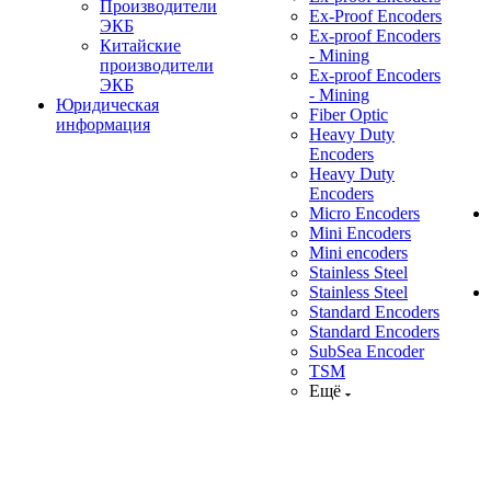
Производители
Ex-Proof Encoders
ЭКБ
Ex-proof Encoders
Китайские
- Mining
производители
Ex-proof Encoders
ЭКБ
- Mining
Юридическая
Fiber Optic
информация
Heavy Duty
Encoders
Heavy Duty
Encoders
Micro Encoders
Mini Encoders
Mini encoders
Stainless Steel
Stainless Steel
Standard Encoders
Standard Encoders
SubSea Encoder
TSM
Ещё