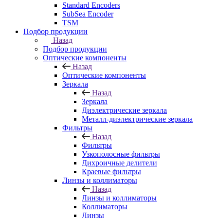
Standard Encoders
SubSea Encoder
TSM
Подбор продукции
Назад
Подбор продукции
Оптические компоненты
Назад
Оптические компоненты
Зеркала
Назад
Зеркала
Диэлектрические зеркала
Металл-диэлектрические зеркала
Фильтры
Назад
Фильтры
Узкополосные фильтры
Дихроичные делители
Краевые фильтры
Линзы и коллиматоры
Назад
Линзы и коллиматоры
Коллиматоры
Линзы