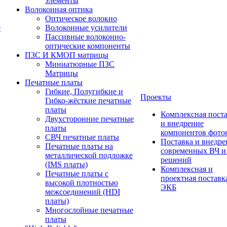
элементы
Волоконная оптика
Оптическое волокно
е
Волоконные усилители
Пассивные волоконно-
оптические компоненты
ПЗС И КМОП матрицы
Миниатюрные ПЗС
Матрицы
Печатные платы
Гибкие, Полугибкие и
Проекты
Гибко-жёсткие печатные
платы
Комплексная пост
Двухсторонние печатные
и внедрение
платы
компонентов фото
СВЧ печатные платы
Поставка и внедре
Печатные платы на
современных ВЧ 
металлической подложке
решений
(IMS платы)
Комплексная и
Печатные платы с
проектная поставк
высокой плотностью
ЭКБ
межсоединений (HDI
платы)
Многослойные печатные
платы