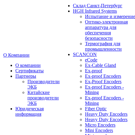
Cклад Санкт-Петербург
HGH Infrared Systems
Испытание и измерени
Оптико-электронная
аппаратура для
обеспечения
безопасности
Термография для
промышленности
SCANCON
О Компании
eCode
О компании
Ex-Cable Gland
Сертификаты
Ex-proof
Партнеры
Ex-proof Encoders
Производители
Ex-Proof Encoders
ЭКБ
Ex-proof Encoders -
Китайские
Mining
производители
Ex-proof Encoders -
ЭКБ
Mining
Юридическая
Fiber Optic
информация
Heavy Duty Encoders
Heavy Duty Encoders
Micro Encoders
Mini Encoders