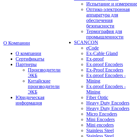
Испытание и измерени
Оптико-электронная
аппаратура для
обеспечения
безопасности
Термография для
промышленности
SCANCON
О Компании
eCode
О компании
Ex-Cable Gland
Сертификаты
Ex-proof
Партнеры
Ex-proof Encoders
Производители
Ex-Proof Encoders
ЭКБ
Ex-proof Encoders -
Китайские
Mining
производители
Ex-proof Encoders -
ЭКБ
Mining
Юридическая
Fiber Optic
информация
Heavy Duty Encoders
Heavy Duty Encoders
Micro Encoders
Mini Encoders
Mini encoders
Stainless Steel
Stainless Steel