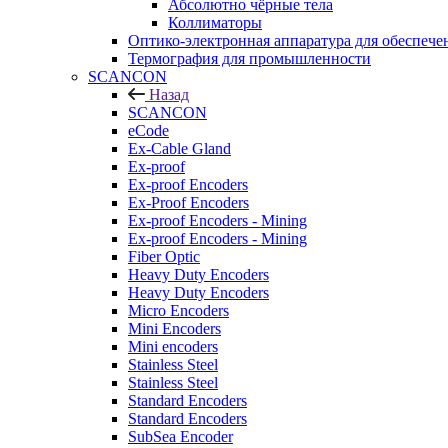
Абсолютно чёрные тела
Коллиматоры
Оптико-электронная аппаратура для обеспече
Термография для промышленности
SCANCON
Назад
SCANCON
eCode
Ex-Cable Gland
Ex-proof
Ex-proof Encoders
Ex-Proof Encoders
Ex-proof Encoders - Mining
Ex-proof Encoders - Mining
Fiber Optic
Heavy Duty Encoders
Heavy Duty Encoders
Micro Encoders
Mini Encoders
Mini encoders
Stainless Steel
Stainless Steel
Standard Encoders
Standard Encoders
SubSea Encoder