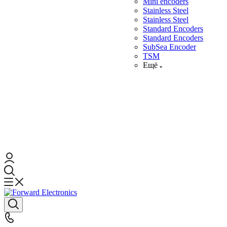
Mini encoders
Stainless Steel
Stainless Steel
Standard Encoders
Standard Encoders
SubSea Encoder
TSM
Ещё