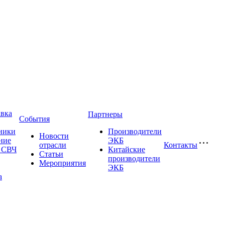
авка
Партнеры
События
ники
Производители
Новости
ние
ЭКБ
отрасли
Контакты
и СВЧ
Китайские
Статьи
производители
Мероприятия
ЭКБ
а