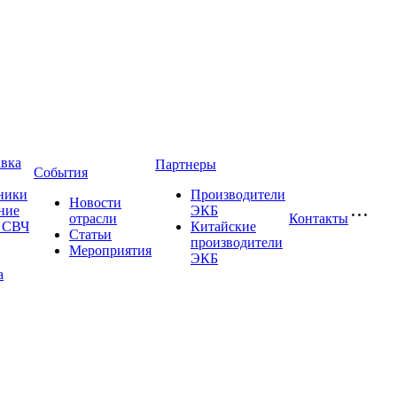
авка
Партнеры
События
ники
Производители
Новости
ние
ЭКБ
отрасли
Контакты
и СВЧ
Китайские
Статьи
производители
Мероприятия
ЭКБ
а