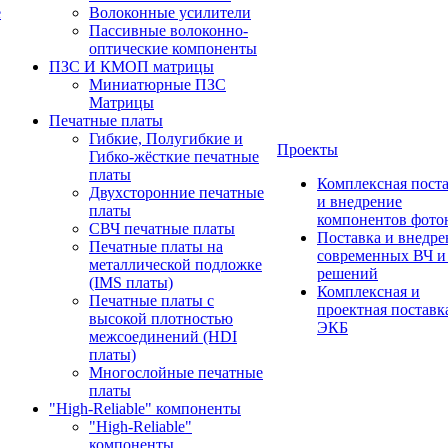
е
Волоконные усилители
Пассивные волоконно-
оптические компоненты
ПЗС И КМОП матрицы
Миниатюрные ПЗС
Матрицы
Печатные платы
Гибкие, Полугибкие и
Проекты
Гибко-жёсткие печатные
платы
Комплексная пост
Двухсторонние печатные
и внедрение
платы
компонентов фото
СВЧ печатные платы
Поставка и внедре
Печатные платы на
современных ВЧ 
металлической подложке
решений
(IMS платы)
Комплексная и
Печатные платы с
проектная поставк
высокой плотностью
ЭКБ
межсоединений (HDI
платы)
Многослойные печатные
платы
"High-Reliable" компоненты
"High-Reliable"
компоненты