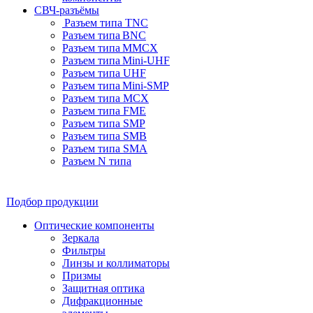
СВЧ-разъёмы
Разъем типа TNC
Разъем типа BNC
Разъем типа MMCX
Разъем типа Mini-UHF
Разъем типа UHF
Разъем типа Mini-SMP
Разъем типа MCX
Разъем типа FME
Разъем типа SMP
Разъем типа SMB
Разъем типа SMA
Разъем N типа
Подбор продукции
Оптические компоненты
Зеркала
Фильтры
Линзы и коллиматоры
Призмы
Защитная оптика
Дифракционные