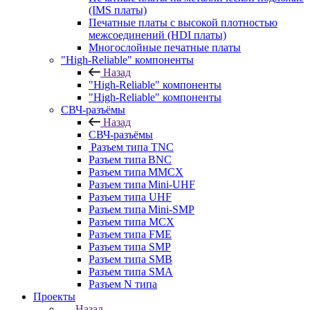
(IMS платы)
Печатные платы с высокой плотностью
межсоединений (HDI платы)
Многослойные печатные платы
"High-Reliable" компоненты
Назад
"High-Reliable" компоненты
"High-Reliable" компоненты
СВЧ-разъёмы
Назад
СВЧ-разъёмы
Разъем типа TNC
Разъем типа BNC
Разъем типа MMCX
Разъем типа Mini-UHF
Разъем типа UHF
Разъем типа Mini-SMP
Разъем типа MCX
Разъем типа FME
Разъем типа SMP
Разъем типа SMB
Разъем типа SMA
Разъем N типа
Проекты
Назад