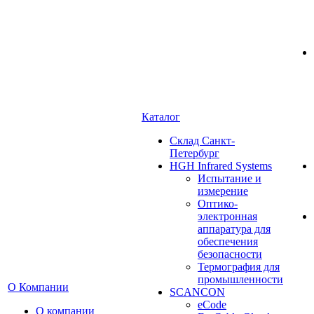
Каталог
Cклад Санкт-
Петербург
HGH Infrared Systems
Испытание и
измерение
Оптико-
электронная
аппаратура для
обеспечения
безопасности
Термография для
промышленности
О Компании
SCANCON
eCode
О компании