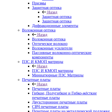
Призмы
Защитная оптика
Назад
Защитная оптика
Защитная оптика
Дифракционные элементы
Волоконная оптика
Назад
Волоконная оптика
Оптическое волокно
Волоконные усилители
Пассивные волоконно-оптические
компоненты
ПЗС И КМОП матрицы
Назад
ПЗС И КМОП матрицы
Миниатюрные ПЗС Матрицы
Печатные платы
Назад
Печатные платы
Гибкие, Полугибкие и Гибко-жёсткие
печатные платы
Двухсторонние печатные платы
СВЧ печатные платы
Печатные платы на металлической подложке