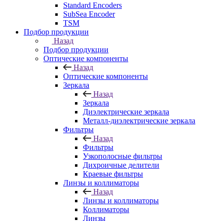
Standard Encoders
SubSea Encoder
TSM
Подбор продукции
Назад
Подбор продукции
Оптические компоненты
Назад
Оптические компоненты
Зеркала
Назад
Зеркала
Диэлектрические зеркала
Металл-диэлектрические зеркала
Фильтры
Назад
Фильтры
Узкополосные фильтры
Дихроичные делители
Краевые фильтры
Линзы и коллиматоры
Назад
Линзы и коллиматоры
Коллиматоры
Линзы