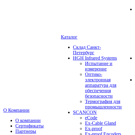
Каталог
Cклад Санкт-
Петербург
HGH Infrared Systems
Испытание и
измерение
Оптико-
электронная
аппаратура для
обеспечения
безопасности
Термография для
промышленности
О Компании
SCANCON
eCode
О компании
Ex-Cable Gland
Сертификаты
Ex-proof
Партнеры
Ex-proof Encoders