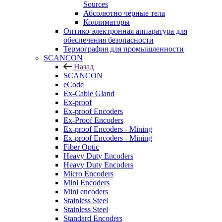
Sources
Абсолютно чёрные тела
Коллиматоры
Оптико-электронная аппаратура для
обеспечения безопасности
Термография для промышленности
SCANCON
Назад
SCANCON
eCode
Ex-Cable Gland
Ex-proof
Ex-proof Encoders
Ex-Proof Encoders
Ex-proof Encoders - Mining
Ex-proof Encoders - Mining
Fiber Optic
Heavy Duty Encoders
Heavy Duty Encoders
Micro Encoders
Mini Encoders
Mini encoders
Stainless Steel
Stainless Steel
Standard Encoders