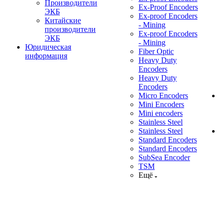
Производители
Ex-Proof Encoders
ЭКБ
Ex-proof Encoders
Китайские
- Mining
производители
Ex-proof Encoders
ЭКБ
- Mining
Юридическая
Fiber Optic
информация
Heavy Duty
Encoders
Heavy Duty
Encoders
Micro Encoders
Mini Encoders
Mini encoders
Stainless Steel
Stainless Steel
Standard Encoders
Standard Encoders
SubSea Encoder
TSM
Ещё