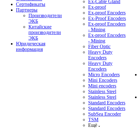
Ex-Cable Gland
Сертификаты
Ex-proof
Партнеры
Ex-proof Encoders
Производители
Ex-Proof Encoders
ЭКБ
Ex-proof Encoders
Китайские
- Mining
производители
Ex-proof Encoders
ЭКБ
- Mining
Юридическая
Fiber Optic
информация
Heavy Duty
Encoders
Heavy Duty
Encoders
Micro Encoders
Mini Encoders
Mini encoders
Stainless Steel
Stainless Steel
Standard Encoders
Standard Encoders
SubSea Encoder
TSM
Ещё