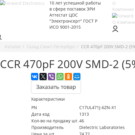
10 лет успешной работы
О
в сфере
поставок ЭРИ
Компании
Аттестат ЦОС
"Электронсерт" ГОСТ Р
О Компан
ИСО 9001-2015
Каталог
Cклад Санкт-Петербург
CCR 470pF 200V SMD-2 (5%
CCR 470pF 200V SMD-2 (5
Заказать товар
Характеристики
PN
C17UL471J-6ZN-X1
Дата код
1313
Кол-во на продажу шт.
46
Производитель
Dielectric Laboratories
Цена за шт.
74,72