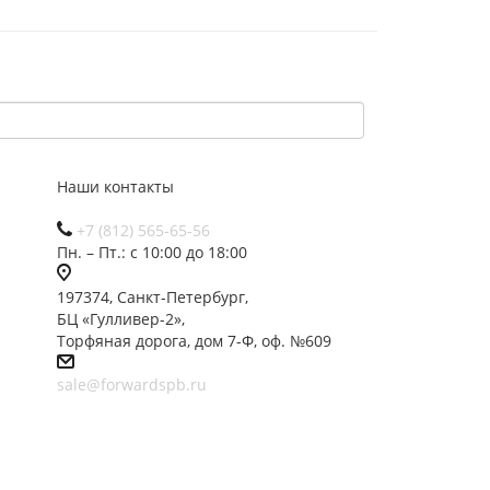
Наши контакты
+7 (812) 565-65-56
Пн. – Пт.: с 10:00 до 18:00
197374, Санкт-Петербург,
БЦ «Гулливер-2»,
Торфяная дорога, дом 7-Ф, оф. №609
sale@forwardspb.ru