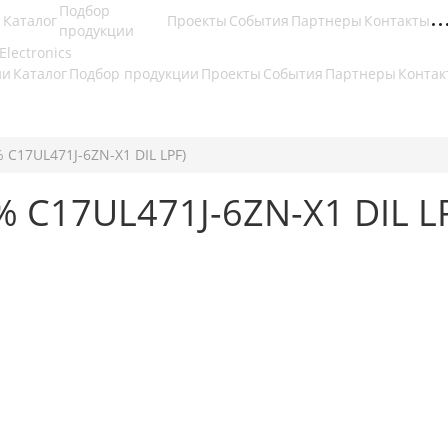
Подбор
Каталог
Проекты
События
Партнеры
Контакты
продукции
ии
Каталог
Подбор продукции
Проекты
События
Партнеры
Контак
 C17UL471J-6ZN-X1 DIL LPF)
% C17UL471J-6ZN-X1 DIL L