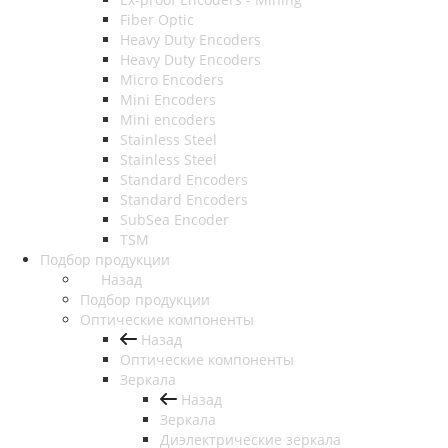
Fiber Optic
Heavy Duty Encoders
Heavy Duty Encoders
Micro Encoders
Mini Encoders
Mini encoders
Stainless Steel
Stainless Steel
Standard Encoders
Standard Encoders
SubSea Encoder
TSM
Подбор продукции
Назад
Подбор продукции
Оптические компоненты
Назад
Оптические компоненты
Зеркала
Назад
Зеркала
Диэлектрические зеркала