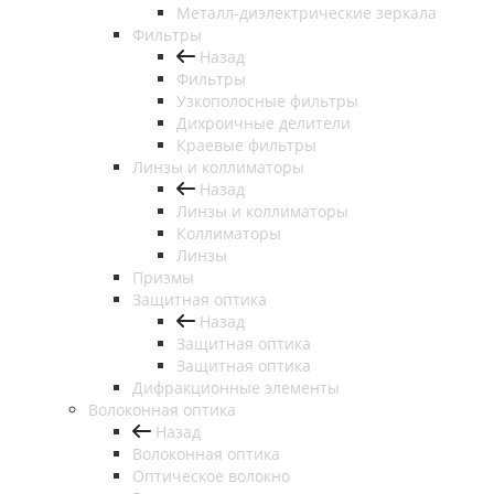
Металл-диэлектрические зеркала
Фильтры
Назад
Фильтры
Узкополосные фильтры
Дихроичные делители
Краевые фильтры
Линзы и коллиматоры
Назад
Линзы и коллиматоры
Коллиматоры
Линзы
Призмы
Защитная оптика
Назад
Защитная оптика
Защитная оптика
Дифракционные элементы
Волоконная оптика
Назад
Волоконная оптика
Оптическое волокно