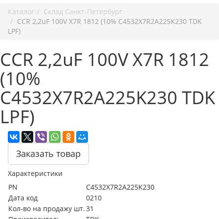
Каталог
Cклад Санкт-Петербург
CCR 2,2uF 100V X7R 1812 (10% C4532X7R2A225K230 TDK
LPF)
CCR 2,2uF 100V X7R 1812
(10%
C4532X7R2A225K230 TDK
LPF)
Заказать товар
Характеристики
PN
C4532X7R2A225K230
Дата код
0210
Кол-во на продажу шт.
31