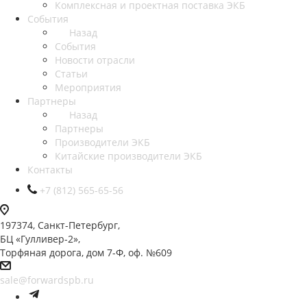
Комплексная и проектная поставка ЭКБ
События
Назад
События
Новости отрасли
Статьи
Мероприятия
Партнеры
Назад
Партнеры
Производители ЭКБ
Китайские производители ЭКБ
Контакты
+7 (812) 565-65-56
197374, Санкт-Петербург,
БЦ «Гулливер-2»,
Торфяная дорога, дом 7-Ф, оф. №609
sale@forwardspb.ru