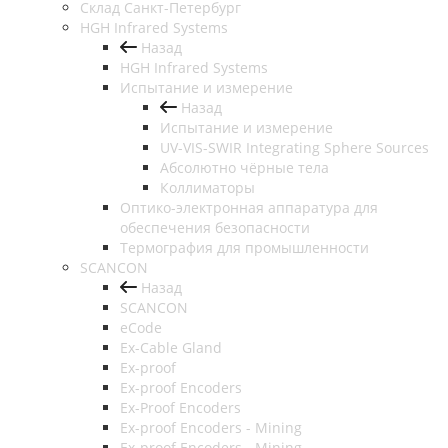
Cклад Санкт-Петербург
HGH Infrared Systems
Назад
HGH Infrared Systems
Испытание и измерение
Назад
Испытание и измерение
UV-VIS-SWIR Integrating Sphere Sources
Абсолютно чёрные тела
Коллиматоры
Оптико-электронная аппаратура для
обеспечения безопасности
Термография для промышленности
SCANCON
Назад
SCANCON
eCode
Ex-Cable Gland
Ex-proof
Ex-proof Encoders
Ex-Proof Encoders
Ex-proof Encoders - Mining
Ex-proof Encoders - Mining