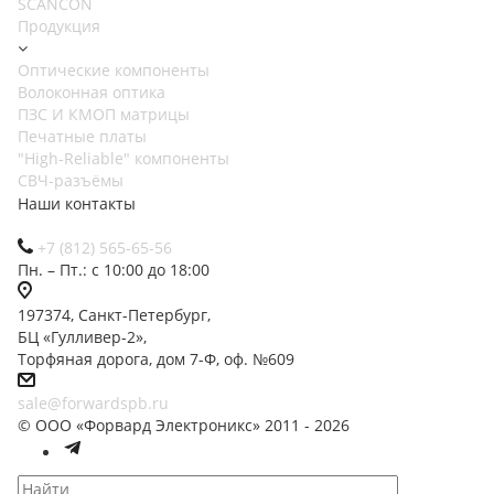
SCANCON
Продукция
Оптические компоненты
Волоконная оптика
ПЗС И КМОП матрицы
Печатные платы
"High-Reliable" компоненты
СВЧ-разъёмы
Наши контакты
+7 (812) 565-65-56
Пн. – Пт.: с 10:00 до 18:00
197374, Санкт-Петербург,
БЦ «Гулливер-2»,
Торфяная дорога, дом 7-Ф, оф. №609
sale@forwardspb.ru
© ООО «Форвард Электроникс» 2011 - 2026