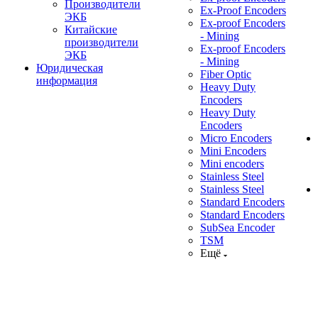
Производители
Ex-Proof Encoders
ЭКБ
Ex-proof Encoders
Китайские
- Mining
производители
Ex-proof Encoders
ЭКБ
- Mining
Юридическая
Fiber Optic
информация
Heavy Duty
Encoders
Heavy Duty
Encoders
Micro Encoders
Mini Encoders
Mini encoders
Stainless Steel
Stainless Steel
Standard Encoders
Standard Encoders
SubSea Encoder
TSM
Ещё