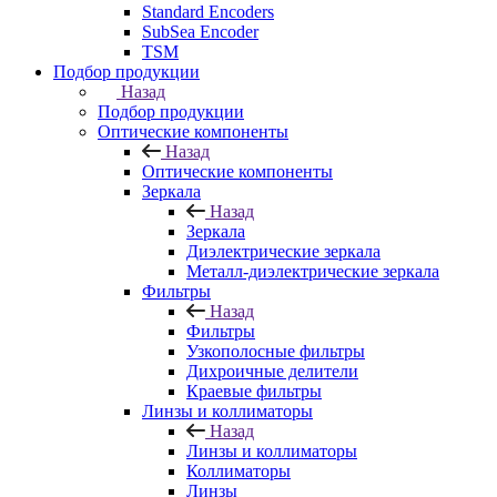
Standard Encoders
SubSea Encoder
TSM
Подбор продукции
Назад
Подбор продукции
Оптические компоненты
Назад
Оптические компоненты
Зеркала
Назад
Зеркала
Диэлектрические зеркала
Металл-диэлектрические зеркала
Фильтры
Назад
Фильтры
Узкополосные фильтры
Дихроичные делители
Краевые фильтры
Линзы и коллиматоры
Назад
Линзы и коллиматоры
Коллиматоры
Линзы