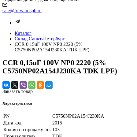
sale@forwardspb.ru
Каталог
Cклад Санкт-Петербург
CCR 0,15uF 100V NP0 2220 (5%
C5750NP02A154J230KA TDK LPF)
CCR 0,15uF 100V NP0 2220 (5%
C5750NP02A154J230KA TDK LPF)
Заказать товар
Характеристики
PN
C5750NP02A154J230KA
Дата код
2015
Кол-во на продажу шт.
103
Производитель
TDK