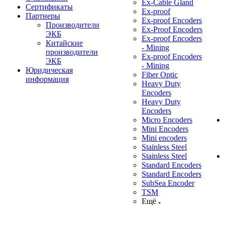
Ex-Cable Gland
Сертификаты
Ex-proof
Партнеры
Ex-proof Encoders
Производители
Ex-Proof Encoders
ЭКБ
Ex-proof Encoders
Китайские
- Mining
производители
Ex-proof Encoders
ЭКБ
- Mining
Юридическая
Fiber Optic
информация
Heavy Duty
Encoders
Heavy Duty
Encoders
Micro Encoders
Mini Encoders
Mini encoders
Stainless Steel
Stainless Steel
Standard Encoders
Standard Encoders
SubSea Encoder
TSM
Ещё