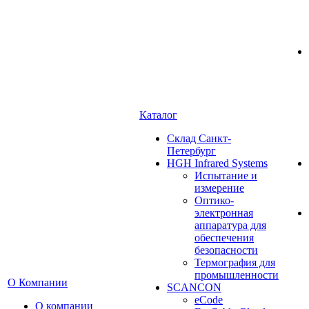
Каталог
Cклад Санкт-
Петербург
HGH Infrared Systems
Испытание и
измерение
Оптико-
электронная
аппаратура для
обеспечения
безопасности
Термография для
промышленности
О Компании
SCANCON
eCode
О компании