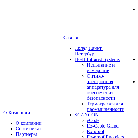
Каталог
Cклад Санкт-
Петербург
HGH Infrared Systems
Испытание и
измерение
Оптико-
электронная
аппаратура для
обеспечения
безопасности
Термография для
промышленности
О Компании
SCANCON
eCode
О компании
Ex-Cable Gland
Сертификаты
Ex-proof
Партнеры
Ex-proof Encoders