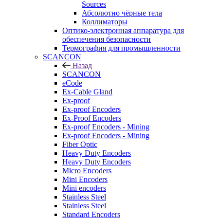
Sources
Абсолютно чёрные тела
Коллиматоры
Оптико-электронная аппаратура для
обеспечения безопасности
Термография для промышленности
SCANCON
Назад
SCANCON
eCode
Ex-Cable Gland
Ex-proof
Ex-proof Encoders
Ex-Proof Encoders
Ex-proof Encoders - Mining
Ex-proof Encoders - Mining
Fiber Optic
Heavy Duty Encoders
Heavy Duty Encoders
Micro Encoders
Mini Encoders
Mini encoders
Stainless Steel
Stainless Steel
Standard Encoders