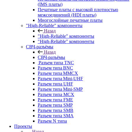
(IMS платы)
Печатные платы с высокой плотностью
межсоединений (HDI платы)
Многослойные печатные платы
"High-Reliable" компоненты
Назад
"High-Reliable" компоненты
"High-Reliable" компоненты
СВЧ-разъёмы
Назад
СВЧ-разъёмы
Разъем типа TNC
Разъем типа BNC
Разъем типа MMCX
Разъем типа Mini-UHF
Разъем типа UHF
Разъем типа Mini-SMP
Разъем типа MCX
Разъем типа FME
Разъем типа SMP
Разъем типа SMB
Разъем типа SMA
Разъем N типа
Проекты
Назад