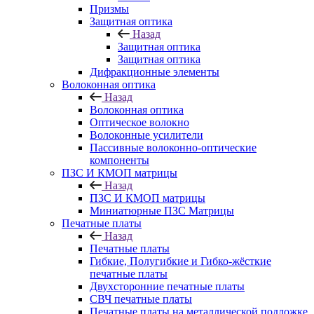
Призмы
Защитная оптика
Назад
Защитная оптика
Защитная оптика
Дифракционные элементы
Волоконная оптика
Назад
Волоконная оптика
Оптическое волокно
Волоконные усилители
Пассивные волоконно-оптические
компоненты
ПЗС И КМОП матрицы
Назад
ПЗС И КМОП матрицы
Миниатюрные ПЗС Матрицы
Печатные платы
Назад
Печатные платы
Гибкие, Полугибкие и Гибко-жёсткие
печатные платы
Двухсторонние печатные платы
СВЧ печатные платы
Печатные платы на металлической подложке