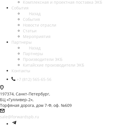
Комплексная и проектная поставка ЭКБ
События
Назад
События
Новости отрасли
Статьи
Мероприятия
Партнеры
Назад
Партнеры
Производители ЭКБ
Китайские производители ЭКБ
Контакты
+7 (812) 565-65-56
197374, Санкт-Петербург,
БЦ «Гулливер-2»,
Торфяная дорога, дом 7-Ф, оф. №609
sale@forwardspb.ru