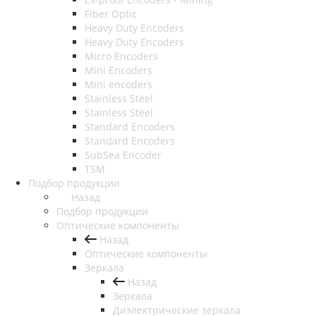
Fiber Optic
Heavy Duty Encoders
Heavy Duty Encoders
Micro Encoders
Mini Encoders
Mini encoders
Stainless Steel
Stainless Steel
Standard Encoders
Standard Encoders
SubSea Encoder
TSM
Подбор продукции
Назад
Подбор продукции
Оптические компоненты
Назад
Оптические компоненты
Зеркала
Назад
Зеркала
Диэлектрические зеркала