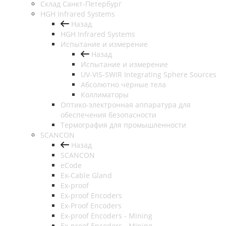
Cклад Санкт-Петербург
HGH Infrared Systems
Назад
HGH Infrared Systems
Испытание и измерение
Назад
Испытание и измерение
UV-VIS-SWIR Integrating Sphere Sources
Абсолютно чёрные тела
Коллиматоры
Оптико-электронная аппаратура для
обеспечения безопасности
Термография для промышленности
SCANCON
Назад
SCANCON
eCode
Ex-Cable Gland
Ex-proof
Ex-proof Encoders
Ex-Proof Encoders
Ex-proof Encoders - Mining
Ex-proof Encoders - Mining