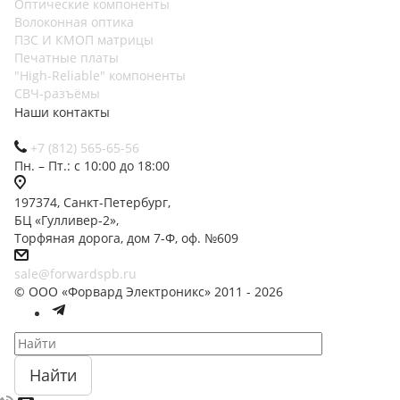
Оптические компоненты
Волоконная оптика
ПЗС И КМОП матрицы
Печатные платы
"High-Reliable" компоненты
СВЧ-разъёмы
Наши контакты
+7 (812) 565-65-56
Пн. – Пт.: с 10:00 до 18:00
197374, Санкт-Петербург,
БЦ «Гулливер-2»,
Торфяная дорога, дом 7-Ф, оф. №609
sale@forwardspb.ru
© ООО «Форвард Электроникс» 2011 - 2026
Найти