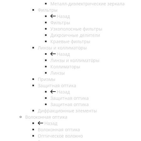
Металл-диэлектрические зеркала
Фильтры
Назад
Фильтры
Узкополосные фильтры
Дихроичные делители
Краевые фильтры
Линзы и коллиматоры
Назад
Линзы и коллиматоры
Коллиматоры
Линзы
Призмы
Защитная оптика
Назад
Защитная оптика
Защитная оптика
Дифракционные элементы
Волоконная оптика
Назад
Волоконная оптика
Оптическое волокно