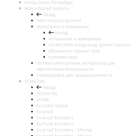
Cклад Санкт-Петербург
HGH Infrared Systems
Назад
HGH Infrared Systems
Испытание и измерение
Назад
Испытание и измерение
UV-VIS-SWIR Integrating Sphere Sources
Абсолютно чёрные тела
Коллиматоры
Оптико-электронная аппаратура для
обеспечения безопасности
Термография для промышленности
SCANCON
Назад
SCANCON
eCode
Ex-Cable Gland
Ex-proof
Ex-proof Encoders
Ex-Proof Encoders
Ex-proof Encoders - Mining
Ex-proof Encoders - Mining