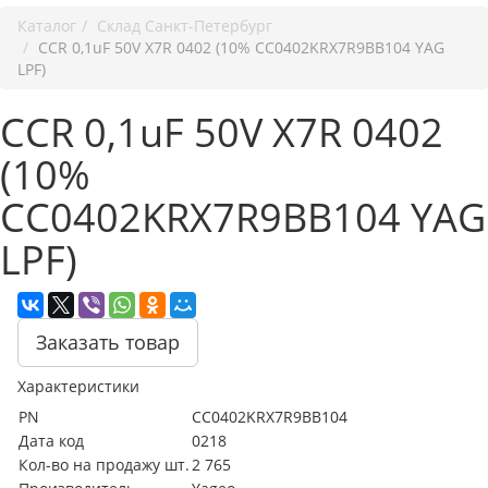
Каталог
Cклад Санкт-Петербург
CCR 0,1uF 50V X7R 0402 (10% CC0402KRX7R9BB104 YAG
LPF)
CCR 0,1uF 50V X7R 0402
(10%
CC0402KRX7R9BB104 YAG
LPF)
Заказать товар
Характеристики
PN
CC0402KRX7R9BB104
Дата код
0218
Кол-во на продажу шт.
2 765