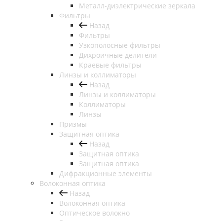
Металл-диэлектрические зеркала
Фильтры
Назад
Фильтры
Узкополосные фильтры
Дихроичные делители
Краевые фильтры
Линзы и коллиматоры
Назад
Линзы и коллиматоры
Коллиматоры
Линзы
Призмы
Защитная оптика
Назад
Защитная оптика
Защитная оптика
Дифракционные элементы
Волоконная оптика
Назад
Волоконная оптика
Оптическое волокно