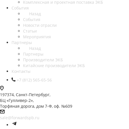
Комплексная и проектная поставка ЭКБ
События
Назад
События
Новости отрасли
Статьи
Мероприятия
Партнеры
Назад
Партнеры
Производители ЭКБ
Китайские производители ЭКБ
Контакты
+7 (812) 565-65-56
197374, Санкт-Петербург,
БЦ «Гулливер-2»,
Торфяная дорога, дом 7-Ф, оф. №609
sale@forwardspb.ru