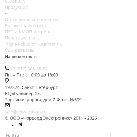
SCANCON
Продукция
Оптические компоненты
Волоконная оптика
ПЗС И КМОП матрицы
Печатные платы
"High-Reliable" компоненты
СВЧ-разъёмы
Наши контакты
+7 (812) 565-65-56
Пн. – Пт.: с 10:00 до 18:00
197374, Санкт-Петербург,
БЦ «Гулливер-2»,
Торфяная дорога, дом 7-Ф, оф. №609
sale@forwardspb.ru
© ООО «Форвард Электроникс» 2011 - 2026