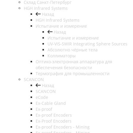
Cклад Санкт-Петербург
HGH Infrared Systems
Назад
HGH Infrared Systems
Испытание и измерение
Назад
Испытание и измерение
UV-VIS-SWIR Integrating Sphere Sources
Абсолютно чёрные тела
Коллиматоры
Оптико-электронная аппаратура для
обеспечения безопасности
Термография для промышленности
SCANCON
Назад
SCANCON
eCode
Ex-Cable Gland
Ex-proof
Ex-proof Encoders
Ex-Proof Encoders
Ex-proof Encoders - Mining
Ex-proof Encoders - Mining