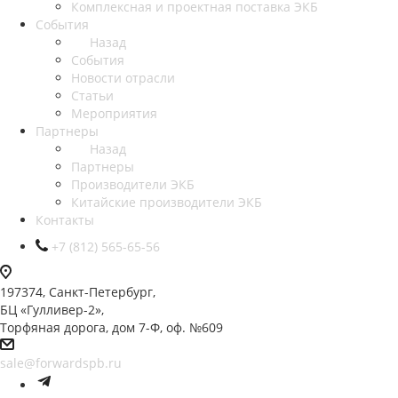
Комплексная и проектная поставка ЭКБ
События
Назад
События
Новости отрасли
Статьи
Мероприятия
Партнеры
Назад
Партнеры
Производители ЭКБ
Китайские производители ЭКБ
Контакты
+7 (812) 565-65-56
197374, Санкт-Петербург,
БЦ «Гулливер-2»,
Торфяная дорога, дом 7-Ф, оф. №609
sale@forwardspb.ru