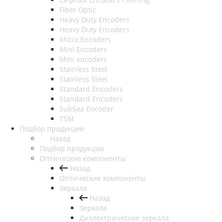
Fiber Optic
Heavy Duty Encoders
Heavy Duty Encoders
Micro Encoders
Mini Encoders
Mini encoders
Stainless Steel
Stainless Steel
Standard Encoders
Standard Encoders
SubSea Encoder
TSM
Подбор продукции
Назад
Подбор продукции
Оптические компоненты
Назад
Оптические компоненты
Зеркала
Назад
Зеркала
Диэлектрические зеркала