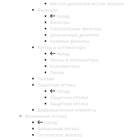
Металл-диэлектрические зеркала
Фильтры
Назад
Фильтры
Узкополосные фильтры
Дихроичные делители
Краевые фильтры
Линзы и коллиматоры
Назад
Линзы и коллиматоры
Коллиматоры
Линзы
Призмы
Защитная оптика
Назад
Защитная оптика
Защитная оптика
Дифракционные элементы
Волоконная оптика
Назад
Волоконная оптика
Оптическое волокно