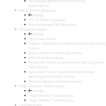
Пассивные волоконно-оптические
компоненты
ПЗС И КМОП матрицы
Назад
ПЗС И КМОП матрицы
Миниатюрные ПЗС Матрицы
Печатные платы
Назад
Печатные платы
Гибкие, Полугибкие и Гибко-жёсткие печатные
платы
Двухсторонние печатные платы
СВЧ печатные платы
Печатные платы на металлической подложке
(IMS платы)
Печатные платы с высокой плотностью
межсоединений (HDI платы)
Многослойные печатные платы
"High-Reliable" компоненты
Назад
"High-Reliable" компоненты
"High-Reliable" компоненты
СВЧ-разъёмы