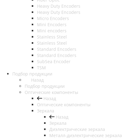
Heavy Duty Encoders
Heavy Duty Encoders
Micro Encoders
Mini Encoders
Mini encoders
Stainless Steel
Stainless Steel
Standard Encoders
Standard Encoders
SubSea Encoder
TSM
Подбор продукции
Назад
Подбор продукции
Оптические компоненты
Назад
Оптические компоненты
Зеркала
Назад
Зеркала
Диэлектрические зеркала
Металл-диэлектрические зеркала