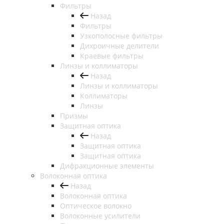
Фильтры
Назад
Фильтры
Узкополосные фильтры
Дихроичные делители
Краевые фильтры
Линзы и коллиматоры
Назад
Линзы и коллиматоры
Коллиматоры
Линзы
Призмы
Защитная оптика
Назад
Защитная оптика
Защитная оптика
Дифракционные элементы
Волоконная оптика
Назад
Волоконная оптика
Оптическое волокно
Волоконные усилители