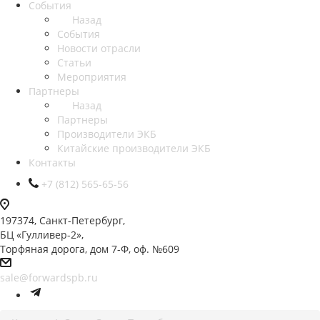
События
Назад
События
Новости отрасли
Статьи
Мероприятия
Партнеры
Назад
Партнеры
Производители ЭКБ
Китайские производители ЭКБ
Контакты
+7 (812) 565-65-56
197374, Санкт-Петербург,
БЦ «Гулливер-2»,
Торфяная дорога, дом 7-Ф, оф. №609
sale@forwardspb.ru