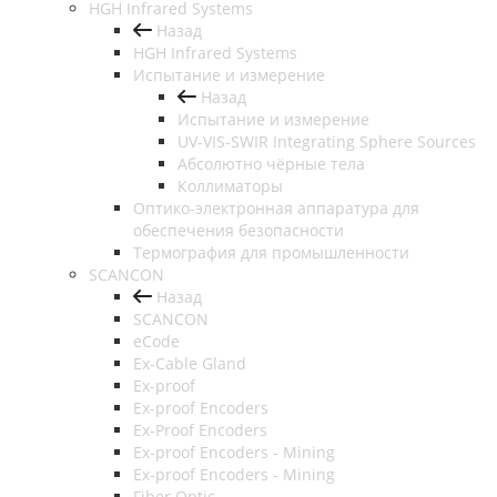
HGH Infrared Systems
Назад
HGH Infrared Systems
Испытание и измерение
Назад
Испытание и измерение
UV-VIS-SWIR Integrating Sphere Sources
Абсолютно чёрные тела
Коллиматоры
Оптико-электронная аппаратура для
обеспечения безопасности
Термография для промышленности
SCANCON
Назад
SCANCON
eCode
Ex-Cable Gland
Ex-proof
Ex-proof Encoders
Ex-Proof Encoders
Ex-proof Encoders - Mining
Ex-proof Encoders - Mining
Fiber Optic