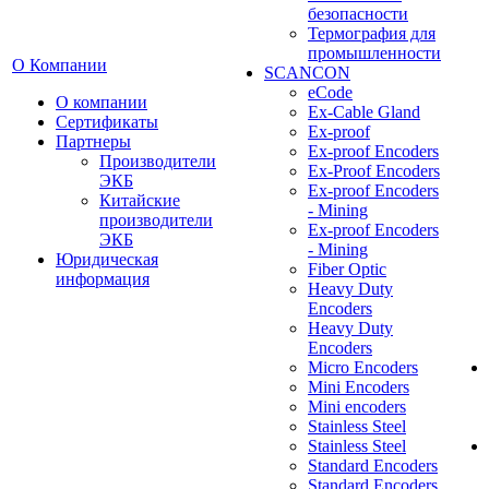
безопасности
Термография для
промышленности
О Компании
SCANCON
eCode
О компании
Ex-Cable Gland
Сертификаты
Ex-proof
Партнеры
Ex-proof Encoders
Производители
Ex-Proof Encoders
ЭКБ
Ex-proof Encoders
Китайские
- Mining
производители
Ex-proof Encoders
ЭКБ
- Mining
Юридическая
Fiber Optic
информация
Heavy Duty
Encoders
Heavy Duty
Encoders
Micro Encoders
Mini Encoders
Mini encoders
Stainless Steel
Stainless Steel
Standard Encoders
Standard Encoders