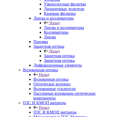
Узкополосные фильтры
Дихроичные делители
Краевые фильтры
Линзы и коллиматоры
Назад
Линзы и коллиматоры
Коллиматоры
Линзы
Призмы
Защитная оптика
Назад
Защитная оптика
Защитная оптика
Дифракционные элементы
Волоконная оптика
Назад
Волоконная оптика
Оптическое волокно
Волоконные усилители
Пассивные волоконно-оптические
компоненты
ПЗС И КМОП матрицы
Назад
ПЗС И КМОП матрицы
Миниатюрные ПЗС Матрицы