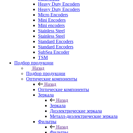
Heavy Duty Encoders
Heavy Duty Encoders
Micro Encoders
Mini Encoders
Mini encoders
Stainless Steel
Stainless Steel
Standard Encoders
Standard Encoders
SubSea Encoder
TSM
Подбор продукции
Назад
Подбор продукции
Оптические компоненты
Назад
Оптические компоненты
Зеркала
Назад
Зеркала
Диэлектрические зеркала
Металл-диэлектрические зеркала
Фильтры
Назад
Фильтры