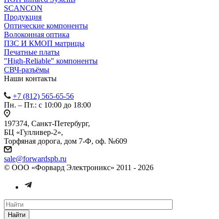
SCANCON
Продукция
Оптические компоненты
Волоконная оптика
ПЗС И КМОП матрицы
Печатные платы
"High-Reliable" компоненты
СВЧ-разъёмы
Наши контакты
+7 (812) 565-65-56
Пн. – Пт.: с 10:00 до 18:00
197374, Санкт-Петербург,
БЦ «Гулливер-2»,
Торфяная дорога, дом 7-Ф, оф. №609
sale@forwardspb.ru
© ООО «Форвард Электроникс» 2011 - 2026
Найти