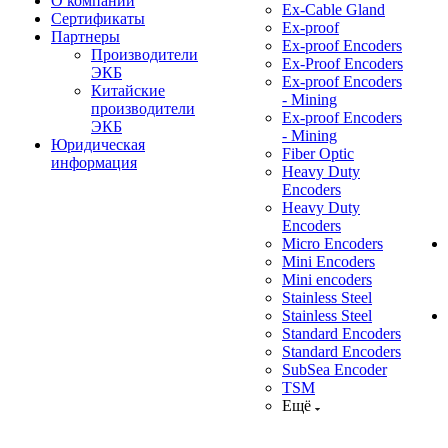
О компании
Ex-Cable Gland
Сертификаты
Ex-proof
Партнеры
Ex-proof Encoders
Производители
Ex-Proof Encoders
ЭКБ
Ex-proof Encoders
Китайские
- Mining
производители
Ex-proof Encoders
ЭКБ
- Mining
Юридическая
Fiber Optic
информация
Heavy Duty
Encoders
Heavy Duty
Encoders
Micro Encoders
Mini Encoders
Mini encoders
Stainless Steel
Stainless Steel
Standard Encoders
Standard Encoders
SubSea Encoder
TSM
Ещё