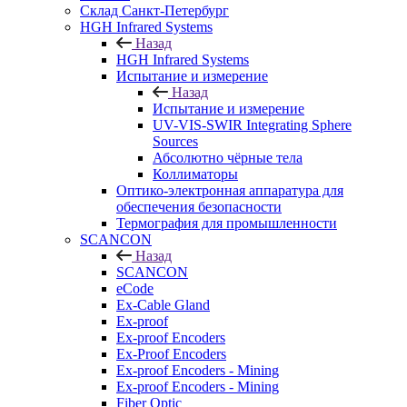
Cклад Санкт-Петербург
HGH Infrared Systems
Назад
HGH Infrared Systems
Испытание и измерение
Назад
Испытание и измерение
UV-VIS-SWIR Integrating Sphere
Sources
Абсолютно чёрные тела
Коллиматоры
Оптико-электронная аппаратура для
обеспечения безопасности
Термография для промышленности
SCANCON
Назад
SCANCON
eCode
Ex-Cable Gland
Ex-proof
Ex-proof Encoders
Ex-Proof Encoders
Ex-proof Encoders - Mining
Ex-proof Encoders - Mining
Fiber Optic