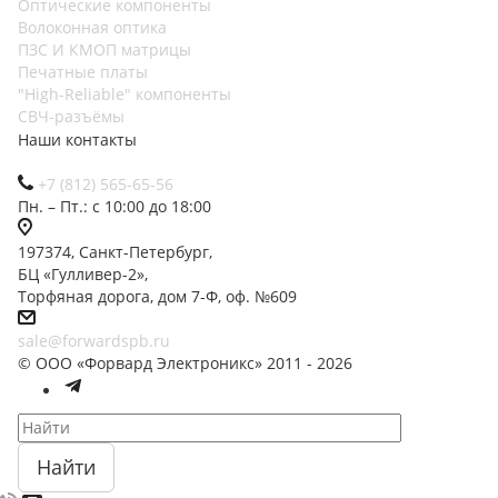
Оптические компоненты
Волоконная оптика
ПЗС И КМОП матрицы
Печатные платы
"High-Reliable" компоненты
СВЧ-разъёмы
Наши контакты
+7 (812) 565-65-56
Пн. – Пт.: с 10:00 до 18:00
197374, Санкт-Петербург,
БЦ «Гулливер-2»,
Торфяная дорога, дом 7-Ф, оф. №609
sale@forwardspb.ru
© ООО «Форвард Электроникс» 2011 - 2026
Найти