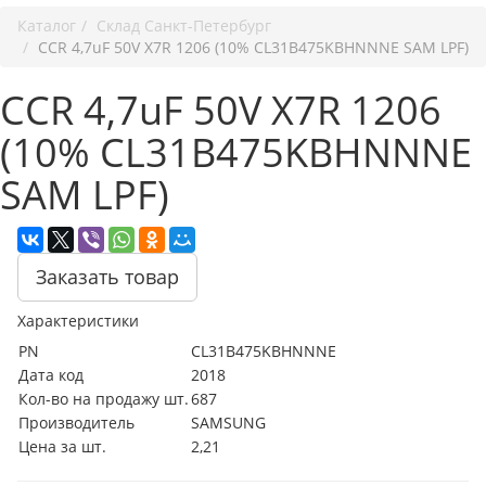
Каталог
Cклад Санкт-Петербург
CCR 4,7uF 50V X7R 1206 (10% CL31B475KBHNNNE SAM LPF)
CCR 4,7uF 50V X7R 1206
(10% CL31B475KBHNNNE
SAM LPF)
Заказать товар
Характеристики
PN
CL31B475KBHNNNE
Дата код
2018
Кол-во на продажу шт.
687
Производитель
SAMSUNG
Цена за шт.
2,21