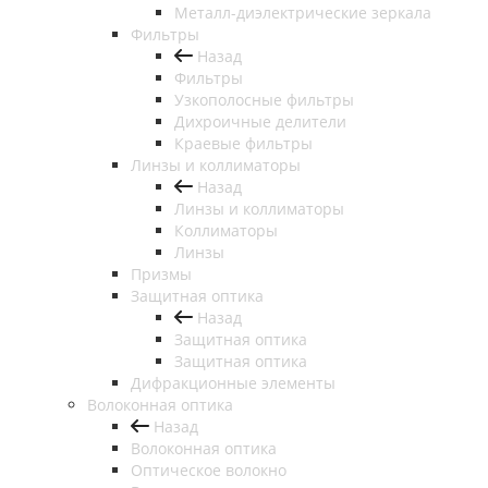
Металл-диэлектрические зеркала
Фильтры
Назад
Фильтры
Узкополосные фильтры
Дихроичные делители
Краевые фильтры
Линзы и коллиматоры
Назад
Линзы и коллиматоры
Коллиматоры
Линзы
Призмы
Защитная оптика
Назад
Защитная оптика
Защитная оптика
Дифракционные элементы
Волоконная оптика
Назад
Волоконная оптика
Оптическое волокно