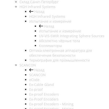
Cклад Санкт-Петербург
HGH Infrared Systems
Назад
HGH Infrared Systems
Испытание и измерение
Назад
Испытание и измерение
UV-VIS-SWIR Integrating Sphere Sources
Абсолютно чёрные тела
Коллиматоры
Оптико-электронная аппаратура для
обеспечения безопасности
Термография для промышленности
SCANCON
Назад
SCANCON
eCode
Ex-Cable Gland
Ex-proof
Ex-proof Encoders
Ex-Proof Encoders
Ex-proof Encoders - Mining
Ex-proof Encoders - Mining