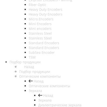
Fiber Optic
Heavy Duty Encoders
Heavy Duty Encoders
Micro Encoders
Mini Encoders
Mini encoders
Stainless Steel
Stainless Steel
Standard Encoders
Standard Encoders
SubSea Encoder
TSM
Подбор продукции
Назад
Подбор продукции
Оптические компоненты
Назад
Оптические компоненты
Зеркала
Назад
Зеркала
Диэлектрические зеркала