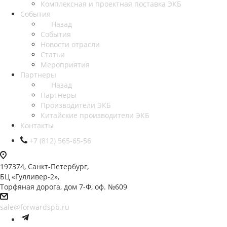
Комплексная и проектная поставка ЭКБ
События
Назад
События
Новости отрасли
Статьи
Мероприятия
Партнеры
Назад
Партнеры
Производители ЭКБ
Китайские производители ЭКБ
Контакты
+7 (812) 565-65-56
197374, Санкт-Петербург,
БЦ «Гулливер-2»,
Торфяная дорога, дом 7-Ф, оф. №609
sale@forwardspb.ru