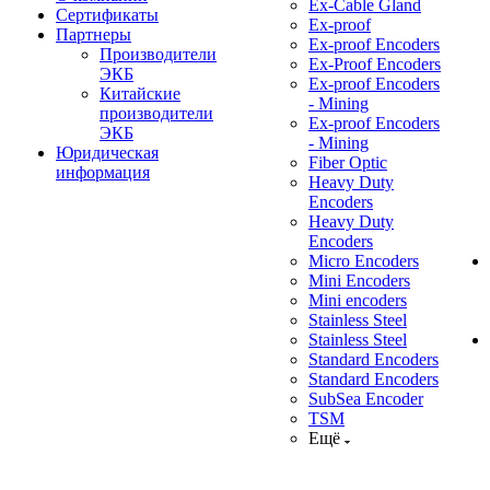
Ex-Cable Gland
Сертификаты
Ex-proof
Партнеры
Ex-proof Encoders
Производители
Ex-Proof Encoders
ЭКБ
Ex-proof Encoders
Китайские
- Mining
производители
Ex-proof Encoders
ЭКБ
- Mining
Юридическая
Fiber Optic
информация
Heavy Duty
Encoders
Heavy Duty
Encoders
Micro Encoders
Mini Encoders
Mini encoders
Stainless Steel
Stainless Steel
Standard Encoders
Standard Encoders
SubSea Encoder
TSM
Ещё