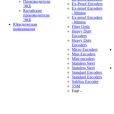
Производители
Ex-Proof Encoders
ЭКБ
Ex-proof Encoders
Китайские
- Mining
производители
Ex-proof Encoders
ЭКБ
- Mining
Юридическая
Fiber Optic
информация
Heavy Duty
Encoders
Heavy Duty
Encoders
Micro Encoders
Mini Encoders
Mini encoders
Stainless Steel
Stainless Steel
Standard Encoders
Standard Encoders
SubSea Encoder
TSM
Ещё