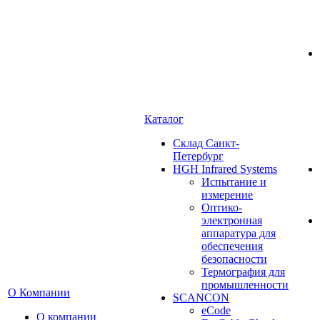
Каталог
Cклад Санкт-
Петербург
HGH Infrared Systems
Испытание и
измерение
Оптико-
электронная
аппаратура для
обеспечения
безопасности
Термография для
промышленности
О Компании
SCANCON
eCode
О компании