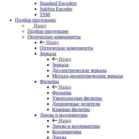
Standard Encoders
SubSea Encoder
TSM
Подбор продукции
Назад
Подбор продукции
Оптические компоненты
Назад
Оптические компоненты
Зеркала
Назад
Зеркала
Диэлектрические зеркала
Металл-диэлектрические зеркала
Фильтры
Назад
Фильтры
Узкополосные фильтры
Дихроичные делители
Краевые фильтры
Линзы и коллиматоры
Назад
Линзы и коллиматоры
Коллиматоры
Линзы