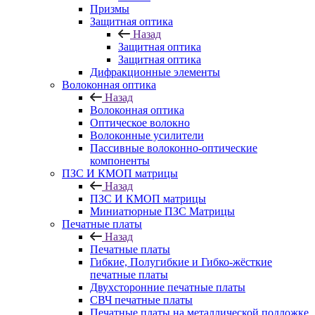
Призмы
Защитная оптика
Назад
Защитная оптика
Защитная оптика
Дифракционные элементы
Волоконная оптика
Назад
Волоконная оптика
Оптическое волокно
Волоконные усилители
Пассивные волоконно-оптические
компоненты
ПЗС И КМОП матрицы
Назад
ПЗС И КМОП матрицы
Миниатюрные ПЗС Матрицы
Печатные платы
Назад
Печатные платы
Гибкие, Полугибкие и Гибко-жёсткие
печатные платы
Двухсторонние печатные платы
СВЧ печатные платы
Печатные платы на металлической подложке