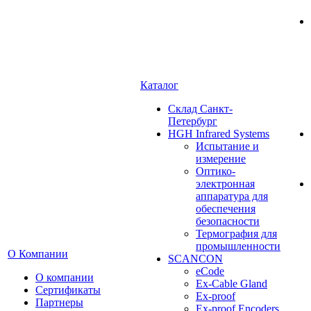
Каталог
Cклад Санкт-
Петербург
HGH Infrared Systems
Испытание и
измерение
Оптико-
электронная
аппаратура для
обеспечения
безопасности
Термография для
промышленности
О Компании
SCANCON
eCode
О компании
Ex-Cable Gland
Сертификаты
Ex-proof
Партнеры
Ex-proof Encoders