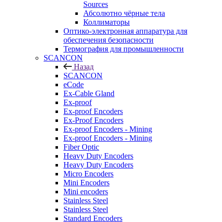
Sources
Абсолютно чёрные тела
Коллиматоры
Оптико-электронная аппаратура для
обеспечения безопасности
Термография для промышленности
SCANCON
Назад
SCANCON
eCode
Ex-Cable Gland
Ex-proof
Ex-proof Encoders
Ex-Proof Encoders
Ex-proof Encoders - Mining
Ex-proof Encoders - Mining
Fiber Optic
Heavy Duty Encoders
Heavy Duty Encoders
Micro Encoders
Mini Encoders
Mini encoders
Stainless Steel
Stainless Steel
Standard Encoders