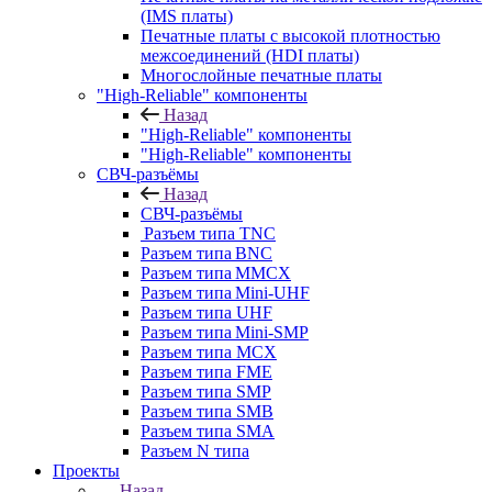
(IMS платы)
Печатные платы с высокой плотностью
межсоединений (HDI платы)
Многослойные печатные платы
"High-Reliable" компоненты
Назад
"High-Reliable" компоненты
"High-Reliable" компоненты
СВЧ-разъёмы
Назад
СВЧ-разъёмы
Разъем типа TNC
Разъем типа BNC
Разъем типа MMCX
Разъем типа Mini-UHF
Разъем типа UHF
Разъем типа Mini-SMP
Разъем типа MCX
Разъем типа FME
Разъем типа SMP
Разъем типа SMB
Разъем типа SMA
Разъем N типа
Проекты
Назад