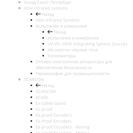
Cклад Санкт-Петербург
HGH Infrared Systems
Назад
HGH Infrared Systems
Испытание и измерение
Назад
Испытание и измерение
UV-VIS-SWIR Integrating Sphere Sources
Абсолютно чёрные тела
Коллиматоры
Оптико-электронная аппаратура для
обеспечения безопасности
Термография для промышленности
SCANCON
Назад
SCANCON
eCode
Ex-Cable Gland
Ex-proof
Ex-proof Encoders
Ex-Proof Encoders
Ex-proof Encoders - Mining
Ex-proof Encoders - Mining