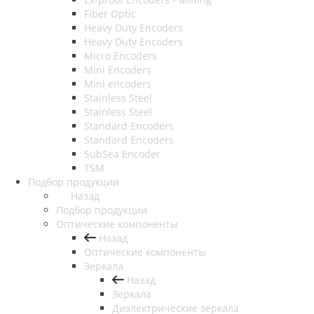
Fiber Optic
Heavy Duty Encoders
Heavy Duty Encoders
Micro Encoders
Mini Encoders
Mini encoders
Stainless Steel
Stainless Steel
Standard Encoders
Standard Encoders
SubSea Encoder
TSM
Подбор продукции
Назад
Подбор продукции
Оптические компоненты
Назад
Оптические компоненты
Зеркала
Назад
Зеркала
Диэлектрические зеркала