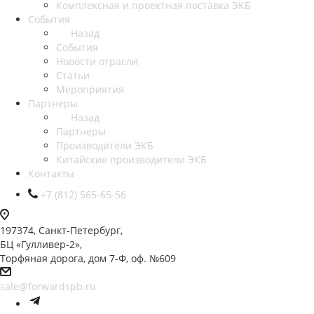
Комплексная и проектная поставка ЭКБ
События
Назад
События
Новости отрасли
Статьи
Мероприятия
Партнеры
Назад
Партнеры
Производители ЭКБ
Китайские производители ЭКБ
Контакты
+7 (812) 565-65-56
197374, Санкт-Петербург,
БЦ «Гулливер-2»,
Торфяная дорога, дом 7-Ф, оф. №609
sale@forwardspb.ru