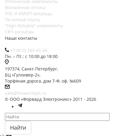
Оптические компоненты
Волоконная оптика
ПЗС И КМОП матрицы
Печатные платы
"High-Reliable" компоненты
СВЧ-разъёмы
Наши контакты
+7 (812) 565-65-56
Пн. – Пт.: с 10:00 до 18:00
197374, Санкт-Петербург,
БЦ «Гулливер-2»,
Торфяная дорога, дом 7-Ф, оф. №609
sale@forwardspb.ru
© ООО «Форвард Электроникс» 2011 - 2026
Найти