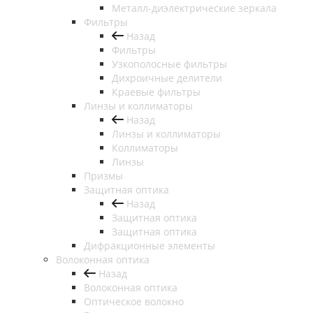
Металл-диэлектрические зеркала
Фильтры
Назад
Фильтры
Узкополосные фильтры
Дихроичные делители
Краевые фильтры
Линзы и коллиматоры
Назад
Линзы и коллиматоры
Коллиматоры
Линзы
Призмы
Защитная оптика
Назад
Защитная оптика
Защитная оптика
Дифракционные элементы
Волоконная оптика
Назад
Волоконная оптика
Оптическое волокно