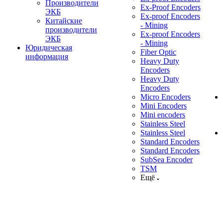
Производители
Ex-Proof Encoders
ЭКБ
Ex-proof Encoders
Китайские
- Mining
производители
Ex-proof Encoders
ЭКБ
- Mining
Юридическая
Fiber Optic
информация
Heavy Duty
Encoders
Heavy Duty
Encoders
Micro Encoders
Mini Encoders
Mini encoders
Stainless Steel
Stainless Steel
Standard Encoders
Standard Encoders
SubSea Encoder
TSM
Ещё