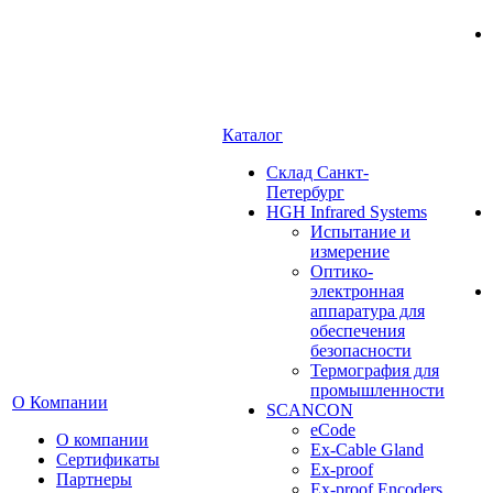
Каталог
Cклад Санкт-
Петербург
HGH Infrared Systems
Испытание и
измерение
Оптико-
электронная
аппаратура для
обеспечения
безопасности
Термография для
промышленности
О Компании
SCANCON
eCode
О компании
Ex-Cable Gland
Сертификаты
Ex-proof
Партнеры
Ex-proof Encoders