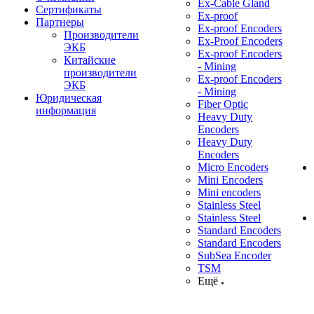
Ex-Cable Gland
Сертификаты
Ex-proof
Партнеры
Ex-proof Encoders
Производители
Ex-Proof Encoders
ЭКБ
Ex-proof Encoders
Китайские
- Mining
производители
Ex-proof Encoders
ЭКБ
- Mining
Юридическая
Fiber Optic
информация
Heavy Duty
Encoders
Heavy Duty
Encoders
Micro Encoders
Mini Encoders
Mini encoders
Stainless Steel
Stainless Steel
Standard Encoders
Standard Encoders
SubSea Encoder
TSM
Ещё