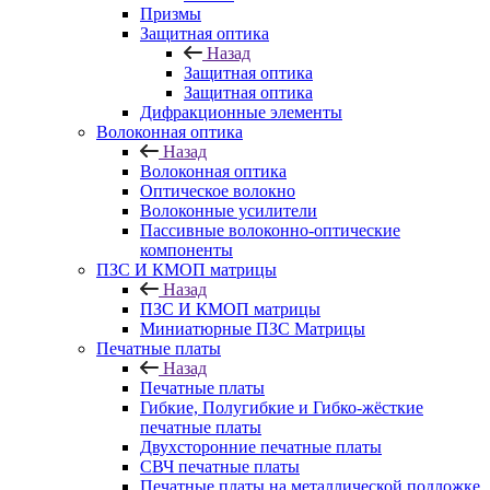
Призмы
Защитная оптика
Назад
Защитная оптика
Защитная оптика
Дифракционные элементы
Волоконная оптика
Назад
Волоконная оптика
Оптическое волокно
Волоконные усилители
Пассивные волоконно-оптические
компоненты
ПЗС И КМОП матрицы
Назад
ПЗС И КМОП матрицы
Миниатюрные ПЗС Матрицы
Печатные платы
Назад
Печатные платы
Гибкие, Полугибкие и Гибко-жёсткие
печатные платы
Двухсторонние печатные платы
СВЧ печатные платы
Печатные платы на металлической подложке