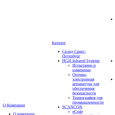
Каталог
Cклад Санкт-
Петербург
HGH Infrared Systems
Испытание и
измерение
Оптико-
электронная
аппаратура для
обеспечения
безопасности
Термография для
промышленности
О Компании
SCANCON
eCode
О компании