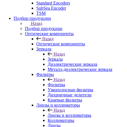
Standard Encoders
SubSea Encoder
TSM
Подбор продукции
Назад
Подбор продукции
Оптические компоненты
Назад
Оптические компоненты
Зеркала
Назад
Зеркала
Диэлектрические зеркала
Металл-диэлектрические зеркала
Фильтры
Назад
Фильтры
Узкополосные фильтры
Дихроичные делители
Краевые фильтры
Линзы и коллиматоры
Назад
Линзы и коллиматоры
Коллиматоры
Линзы