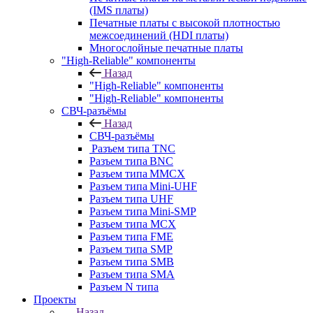
(IMS платы)
Печатные платы с высокой плотностью
межсоединений (HDI платы)
Многослойные печатные платы
"High-Reliable" компоненты
Назад
"High-Reliable" компоненты
"High-Reliable" компоненты
СВЧ-разъёмы
Назад
СВЧ-разъёмы
Разъем типа TNC
Разъем типа BNC
Разъем типа MMCX
Разъем типа Mini-UHF
Разъем типа UHF
Разъем типа Mini-SMP
Разъем типа MCX
Разъем типа FME
Разъем типа SMP
Разъем типа SMB
Разъем типа SMA
Разъем N типа
Проекты
Назад