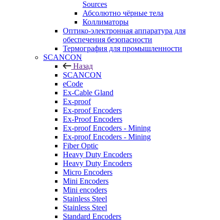
Sources
Абсолютно чёрные тела
Коллиматоры
Оптико-электронная аппаратура для
обеспечения безопасности
Термография для промышленности
SCANCON
Назад
SCANCON
eCode
Ex-Cable Gland
Ex-proof
Ex-proof Encoders
Ex-Proof Encoders
Ex-proof Encoders - Mining
Ex-proof Encoders - Mining
Fiber Optic
Heavy Duty Encoders
Heavy Duty Encoders
Micro Encoders
Mini Encoders
Mini encoders
Stainless Steel
Stainless Steel
Standard Encoders