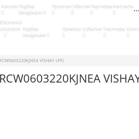
Каталог
Подбор
Проекты
События
Партнеры
Контакты
продукции
ии
Каталог
Подбор
Проекты
События
Партнеры
Конт
продукции
CRCW0603220KJNEA VISHAY LPF)
CRCW0603220KJNEA VISHAY