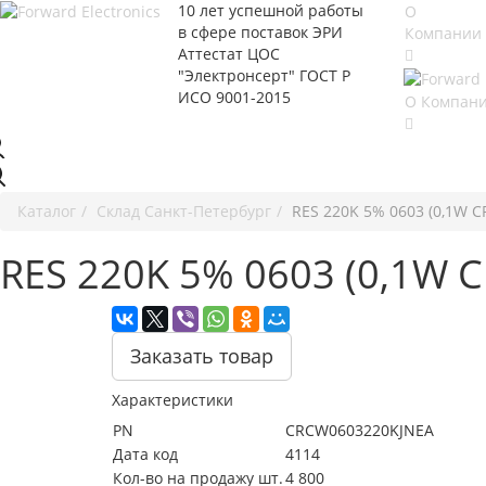
10 лет успешной работы
О
в сфере
поставок ЭРИ
Компании
Аттестат ЦОС
"Электронсерт" ГОСТ Р
ИСО 9001-2015
О Компан
Каталог
Cклад Санкт-Петербург
RES 220K 5% 0603 (0,1W 
RES 220K 5% 0603 (0,1W 
Заказать товар
Характеристики
PN
CRCW0603220KJNEA
Дата код
4114
Кол-во на продажу шт.
4 800