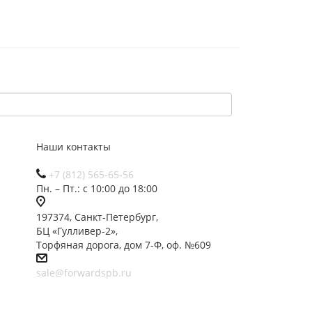
Наши контакты
+7 (812) 565-65-56
Пн. – Пт.: с 10:00 до 18:00
197374, Санкт-Петербург,
БЦ «Гулливер-2»,
Торфяная дорога, дом 7-Ф, оф. №609
sale@forwardspb.ru