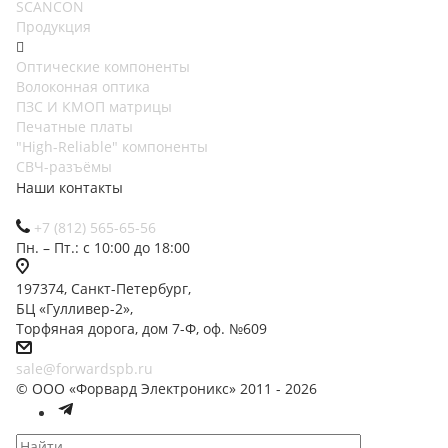
SCANCON
Продукция
Оптические компоненты
Волоконная оптика
ПЗС И КМОП матрицы
Печатные платы
"High-Reliable" компоненты
СВЧ-разъёмы
Наши контакты
+7 (812) 565-65-56
Пн. – Пт.: с 10:00 до 18:00
197374, Санкт-Петербург,
БЦ «Гулливер-2»,
Торфяная дорога, дом 7-Ф, оф. №609
sale@forwardspb.ru
© ООО «Форвард Электроникс» 2011 - 2026