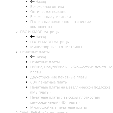
Назад
Волоконная оптика
Оптическое волокно
Волоконные усилители
Пассивные волоконно-оптические
компоненты
ПЗС И КМОП матрицы
Назад
ПЗС И КМОП матрицы
Миниатюрные ПЗС Матрицы
Печатные платы
Назад
Печатные платы
Гибкие, Полугибкие и Гибко-жёсткие печатные
платы
Двухсторонние печатные платы
СВЧ печатные платы
Печатные платы на металлической подложке
(IMS платы)
Печатные платы с высокой плотностью
межсоединений (HDI платы)
Многослойные печатные платы
"High-Reliable" компоненты