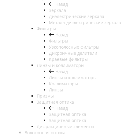
Назад
Зеркала
Диэлектрические зеркала
Металл-диэлектрические зеркала
Фильтры
Назад
Фильтры
Узкополосные фильтры
Дихроичные делители
Краевые фильтры
Линзы и коллиматоры
Назад
Линзы и коллиматоры
Коллиматоры
Линзы
Призмы
Защитная оптика
Назад
Защитная оптика
Защитная оптика
Дифракционные элементы
Волоконная оптика