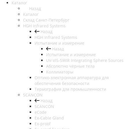
Каталог
Назад
Каталог
Cклад Санкт-Петербург
HGH Infrared Systems
Назад
HGH Infrared Systems
Испытание и измерение
Назад
Испытание и измерение
UV-VIS-SWIR Integrating Sphere Sources
Абсолютно чёрные тела
Коллиматоры
Оптико-электронная аппаратура для
обеспечения безопасности
Термография для промышленности
SCANCON
Назад
SCANCON
eCode
Ex-Cable Gland
Ex-proof