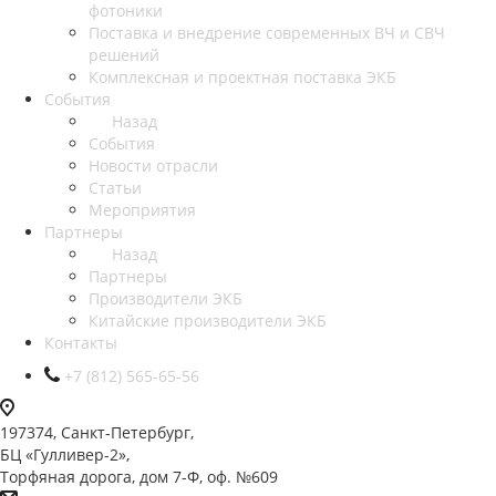
фотоники
Поставка и внедрение современных ВЧ и СВЧ
решений
Комплексная и проектная поставка ЭКБ
События
Назад
События
Новости отрасли
Статьи
Мероприятия
Партнеры
Назад
Партнеры
Производители ЭКБ
Китайские производители ЭКБ
Контакты
+7 (812) 565-65-56
197374, Санкт-Петербург,
БЦ «Гулливер-2»,
Торфяная дорога, дом 7-Ф, оф. №609