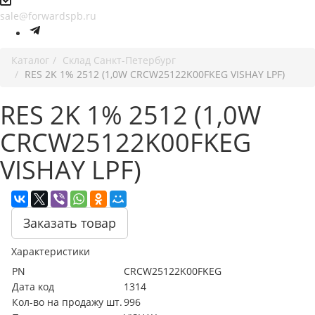
sale@forwardspb.ru
Каталог
Cклад Санкт-Петербург
RES 2K 1% 2512 (1,0W CRCW25122K00FKEG VISHAY LPF)
RES 2K 1% 2512 (1,0W
CRCW25122K00FKEG
VISHAY LPF)
Заказать товар
Характеристики
PN
CRCW25122K00FKEG
Дата код
1314
Кол-во на продажу шт.
996