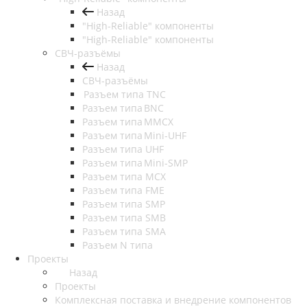
Назад
"High-Reliable" компоненты
"High-Reliable" компоненты
СВЧ-разъёмы
Назад
СВЧ-разъёмы
Разъем типа TNC
Разъем типа BNC
Разъем типа MMCX
Разъем типа Mini-UHF
Разъем типа UHF
Разъем типа Mini-SMP
Разъем типа MCX
Разъем типа FME
Разъем типа SMP
Разъем типа SMB
Разъем типа SMA
Разъем N типа
Проекты
Назад
Проекты
Комплексная поставка и внедрение компонентов