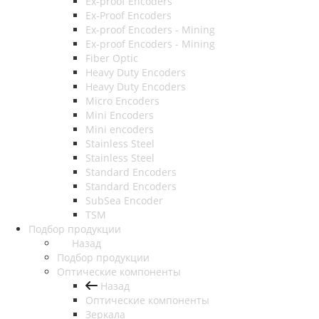
Ex-proof Encoders
Ex-Proof Encoders
Ex-proof Encoders - Mining
Ex-proof Encoders - Mining
Fiber Optic
Heavy Duty Encoders
Heavy Duty Encoders
Micro Encoders
Mini Encoders
Mini encoders
Stainless Steel
Stainless Steel
Standard Encoders
Standard Encoders
SubSea Encoder
TSM
Подбор продукции
Назад
Подбор продукции
Оптические компоненты
Назад
Оптические компоненты
Зеркала