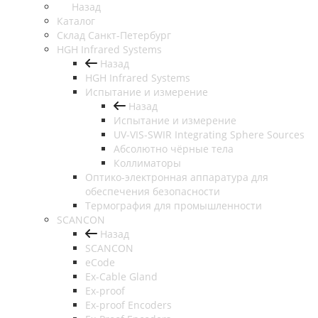
Назад
Каталог
Cклад Санкт-Петербург
HGH Infrared Systems
Назад
HGH Infrared Systems
Испытание и измерение
Назад
Испытание и измерение
UV-VIS-SWIR Integrating Sphere Sources
Абсолютно чёрные тела
Коллиматоры
Оптико-электронная аппаратура для
обеспечения безопасности
Термография для промышленности
SCANCON
Назад
SCANCON
eCode
Ex-Cable Gland
Ex-proof
Ex-proof Encoders