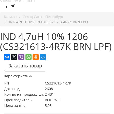
sale@forwardspb.ru
Каталог
Cклад Санкт-Петербург
IND 4,7uH 10% 1206 (CS321613-4R7K BRN LPF)
IND 4,7uH 10% 1206
(CS321613-4R7K BRN LPF)
Заказать товар
Характеристики
PN
CS321613-4R7K
Дата код
2608
Кол-во на продажу шт.
2 431
Производитель
BOURNS
Цена за шт.
5,05