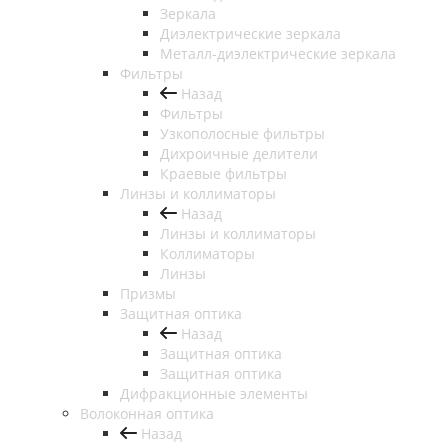
Зеркала
Диэлектрические зеркала
Металл-диэлектрические зеркала
Фильтры
Назад
Фильтры
Узкополосные фильтры
Дихроичные делители
Краевые фильтры
Линзы и коллиматоры
Назад
Линзы и коллиматоры
Коллиматоры
Линзы
Призмы
Защитная оптика
Назад
Защитная оптика
Защитная оптика
Дифракционные элементы
Волоконная оптика
Назад