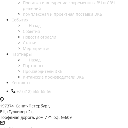
Поставка и внедрение современных ВЧ и СВЧ
решений
Комплексная и проектная поставка ЭКБ
События
Назад
События
Новости отрасли
Статьи
Мероприятия
Партнеры
Назад
Партнеры
Производители ЭКБ
Китайские производители ЭКБ
Контакты
+7 (812) 565-65-56
197374, Санкт-Петербург,
БЦ «Гулливер-2»,
Торфяная дорога, дом 7-Ф, оф. №609