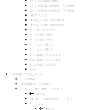
Ex-Proof Encoders
Ex-proof Encoders - Mining
Ex-proof Encoders - Mining
Fiber Optic
Heavy Duty Encoders
Heavy Duty Encoders
Micro Encoders
Mini Encoders
Mini encoders
Stainless Steel
Stainless Steel
Standard Encoders
Standard Encoders
SubSea Encoder
TSM
Подбор продукции
Назад
Подбор продукции
Оптические компоненты
Назад
Оптические компоненты
Зеркала
Назад