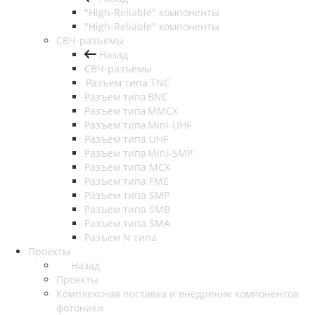
"High-Reliable" компоненты
"High-Reliable" компоненты
СВЧ-разъёмы
Назад
СВЧ-разъёмы
Разъем типа TNC
Разъем типа BNC
Разъем типа MMCX
Разъем типа Mini-UHF
Разъем типа UHF
Разъем типа Mini-SMP
Разъем типа MCX
Разъем типа FME
Разъем типа SMP
Разъем типа SMB
Разъем типа SMA
Разъем N типа
Проекты
Назад
Проекты
Комплексная поставка и внедрение компонентов
фотоники