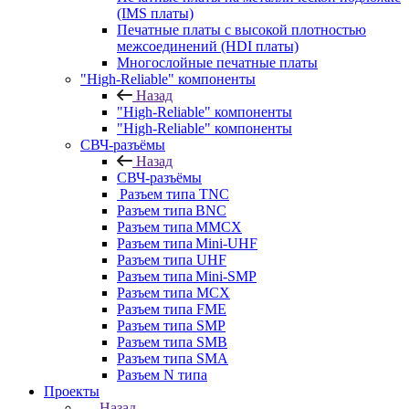
(IMS платы)
Печатные платы с высокой плотностью
межсоединений (HDI платы)
Многослойные печатные платы
"High-Reliable" компоненты
Назад
"High-Reliable" компоненты
"High-Reliable" компоненты
СВЧ-разъёмы
Назад
СВЧ-разъёмы
Разъем типа TNC
Разъем типа BNC
Разъем типа MMCX
Разъем типа Mini-UHF
Разъем типа UHF
Разъем типа Mini-SMP
Разъем типа MCX
Разъем типа FME
Разъем типа SMP
Разъем типа SMB
Разъем типа SMA
Разъем N типа
Проекты
Назад