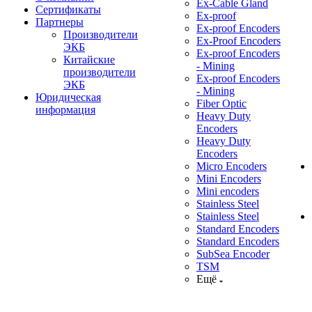
Ex-Cable Gland
Сертификаты
Ex-proof
Партнеры
Ex-proof Encoders
Производители
Ex-Proof Encoders
ЭКБ
Ex-proof Encoders
Китайские
- Mining
производители
Ex-proof Encoders
ЭКБ
- Mining
Юридическая
Fiber Optic
информация
Heavy Duty
Encoders
Heavy Duty
Encoders
Micro Encoders
Mini Encoders
Mini encoders
Stainless Steel
Stainless Steel
Standard Encoders
Standard Encoders
SubSea Encoder
TSM
Ещё