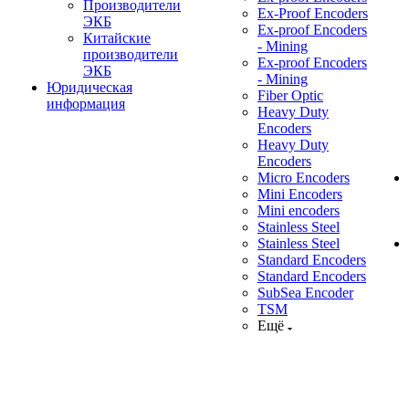
Производители
Ex-Proof Encoders
ЭКБ
Ex-proof Encoders
Китайские
- Mining
производители
Ex-proof Encoders
ЭКБ
- Mining
Юридическая
Fiber Optic
информация
Heavy Duty
Encoders
Heavy Duty
Encoders
Micro Encoders
Mini Encoders
Mini encoders
Stainless Steel
Stainless Steel
Standard Encoders
Standard Encoders
SubSea Encoder
TSM
Ещё