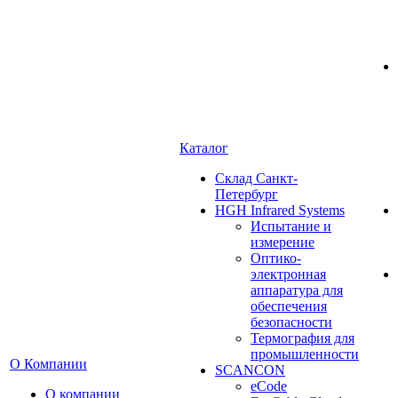
Каталог
Cклад Санкт-
Петербург
HGH Infrared Systems
Испытание и
измерение
Оптико-
электронная
аппаратура для
обеспечения
безопасности
Термография для
промышленности
О Компании
SCANCON
eCode
О компании