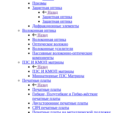
Призмы
Защитная оптика
Назад
Защитная оптика
Защитная оптика
Дифракционные элементы
Волоконная оптика
Назад
Волоконная оптика
Оптическое волокно
Волоконные усилители
Пассивные волоконно-оптические
компоненты
ПЗС И КМОП матрицы
Назад
ПЗС И КМОП матрицы
Миниатюрные ПЗС Матрицы
Печатные платы
Назад
Печатные платы
Гибкие, Полугибкие и Гибко-жёсткие
печатные платы
Двухсторонние печатные платы
СВЧ печатные платы
Печатные платы на металлической подложке