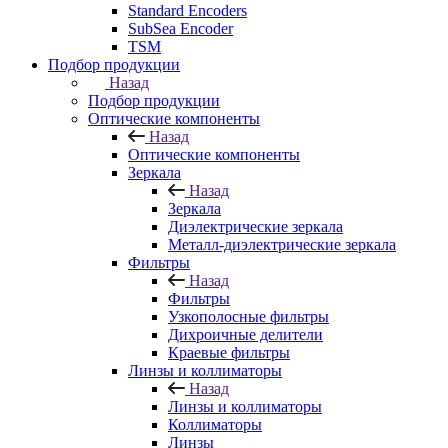
Standard Encoders
SubSea Encoder
TSM
Подбор продукции
Назад
Подбор продукции
Оптические компоненты
Назад
Оптические компоненты
Зеркала
Назад
Зеркала
Диэлектрические зеркала
Металл-диэлектрические зеркала
Фильтры
Назад
Фильтры
Узкополосные фильтры
Дихроичные делители
Краевые фильтры
Линзы и коллиматоры
Назад
Линзы и коллиматоры
Коллиматоры
Линзы