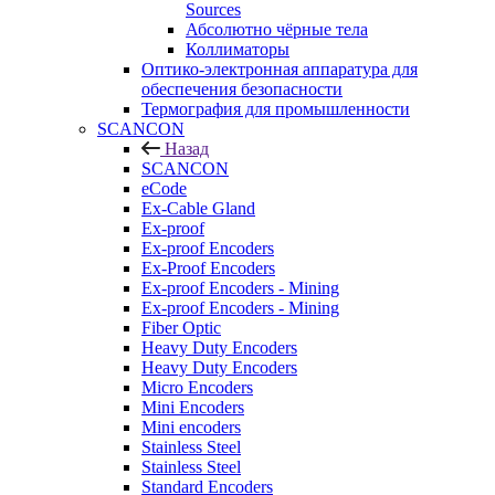
Sources
Абсолютно чёрные тела
Коллиматоры
Оптико-электронная аппаратура для
обеспечения безопасности
Термография для промышленности
SCANCON
Назад
SCANCON
eCode
Ex-Cable Gland
Ex-proof
Ex-proof Encoders
Ex-Proof Encoders
Ex-proof Encoders - Mining
Ex-proof Encoders - Mining
Fiber Optic
Heavy Duty Encoders
Heavy Duty Encoders
Micro Encoders
Mini Encoders
Mini encoders
Stainless Steel
Stainless Steel
Standard Encoders