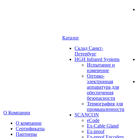
Каталог
Cклад Санкт-
Петербург
HGH Infrared Systems
Испытание и
измерение
Оптико-
электронная
аппаратура для
обеспечения
безопасности
Термография для
промышленности
О Компании
SCANCON
eCode
О компании
Ex-Cable Gland
Сертификаты
Ex-proof
Партнеры
Ex-proof Encoders